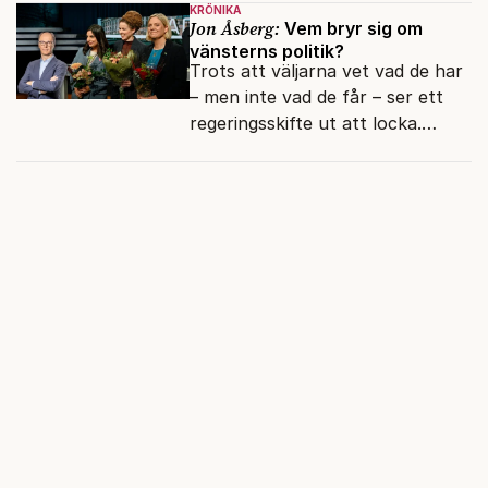
KRÖNIKA
moraliskt samförstånd till
Jon Åsberg:
Vem bryr sig om
läsarna.
vänsterns politik?
Trots att väljarna vet vad de har
– men inte vad de får – ser ett
regeringsskifte ut att locka.
Varför?