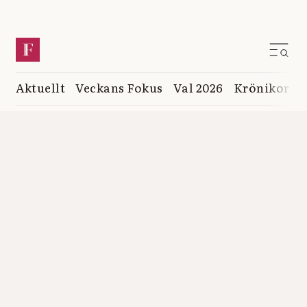
Aktuellt
Veckans Fokus
Val 2026
Krönikor
K