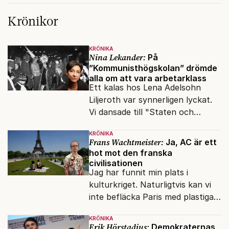
Krönikor
KRÖNIKA
Nina Lekander:
På
”Kommunisthögskolan” drömde
alla om att vara arbetarklass
Ett kalas hos Lena Adelsohn
Liljeroth var synnerligen lyckat.
Vi dansade till "Staten och
kapitalet", Ebba Gröns version.
KRÖNIKA
Frans Wachtmeister:
Ja, AC är ett
hot mot den franska
civilisationen
Jag har funnit min plats i
kulturkriget. Naturligtvis kan vi
inte befläcka Paris med plastiga
klossar från Panasonic.
KRÖNIKA
Erik Hörstadius:
Demokraternas