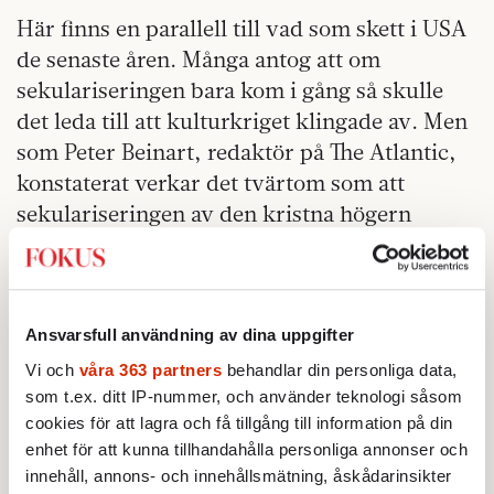
Här finns en parallell till vad som skett i USA
de senaste åren. Många antog att om
sekulariseringen bara kom i gång så skulle
det leda till att kulturkriget klingade av. Men
som Peter Beinart, redaktör på The Atlantic,
konstaterat verkar det tvärtom som att
sekulariseringen av den kristna högern
bidragit till att kampen hårdnat.
Det är inte överraskande: För den som saknar
förankring i ett levande civilsamhälle blir
Ansvarsfull användning av dina uppgifter
politiken allt, och då blir den politiska
Vi och
våra 363 partners
behandlar din personliga data,
kampen existentiell – en kamp på liv och
som t.ex. ditt IP-nummer, och använder teknologi såsom
död.
cookies för att lagra och få tillgång till information på din
enhet för att kunna tillhandahålla personliga annonser och
Är det detta som sången i Svenska Nyheter
innehåll, annons- och innehållsmätning, åskådarinsikter