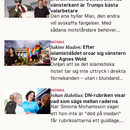
vänsterkant är Trumps bästa
valarbetare
Den ena hyllar Mao, den andra
vill avskaffa fängelser. Med
sådana motståndare behöver
presidenten knappt några
KRÖNIKA
vänner.
Sakine Madon:
Efter
islamistdådet oroar sig vänstern
för Agnes Wold
Oviljan att se det islamistiska
hotet tar sig inte uttryck i direkta
förnekanden – utan i blundandet
och den återkommande
KRÖNIKA
fokusförflyttningen.
Johan Hakelius:
DN-rubriken visar
vad som sägs mellan raderna
När Simona Mohamsson säger
att hon inte är "död på insidan"
får rubriksättarna ett guldläge.
Med små signaler blinkar man i