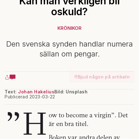
Kan man verkligen bli
oskuld?
KRÖNIKOR
Den svenska synden handlar numera
sällan om pengar.
Bjud någon på artikeln
Text:
Johan Hakelius
Bild: Unsplash
Publicerad 2023-03-22
”H
ow to become a virgin”. Det
är en bra titel.
Boken var andra delen av