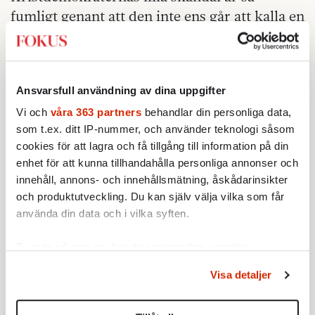
fumligt genant att den inte ens går att kalla en
sexskandal. Möjligen en sängskandal. Enligt
offrets egen version: en full man tar en full
kvinna på låret tre gånger och lommar sedan
Ansvarsfull användning av dina uppgifter
iväg, avvisad. För nio år sedan. Sverige är
chockerat. Ett parti skakat i grunden.
Vi och
våra 363 partners
behandlar din personliga data,
som t.ex. ditt IP-nummer, och använder teknologi såsom
Glödande ledartexter i de största tidningarna.
cookies för att lagra och få tillgång till information på din
enhet för att kunna tillhandahålla personliga annonser och
innehåll, annons- och innehållsmätning, åskådarinsikter
och produktutveckling. Du kan själv välja vilka som får
använda din data och i vilka syften.
Ta reda på mer om hur dina personliga uppgifter
behandlas och ställ in dina preferenser i
detaljsektionen
.
Visa detaljer
Du kan ändra eller dra tillbaka ditt samtycke när som
helst från cookie-förklaringen.