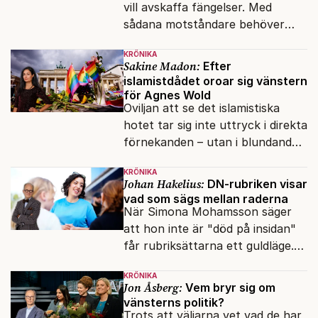
vill avskaffa fängelser. Med
sådana motståndare behöver
presidenten knappt några
KRÖNIKA
vänner.
Sakine Madon:
Efter
islamistdådet oroar sig vänstern
för Agnes Wold
Oviljan att se det islamistiska
hotet tar sig inte uttryck i direkta
förnekanden – utan i blundandet
och den återkommande
KRÖNIKA
fokusförflyttningen.
Johan Hakelius:
DN-rubriken visar
vad som sägs mellan raderna
När Simona Mohamsson säger
att hon inte är "död på insidan"
får rubriksättarna ett guldläge.
Med små signaler blinkar man i
KRÖNIKA
moraliskt samförstånd till
Jon Åsberg:
Vem bryr sig om
läsarna.
vänsterns politik?
Trots att väljarna vet vad de har