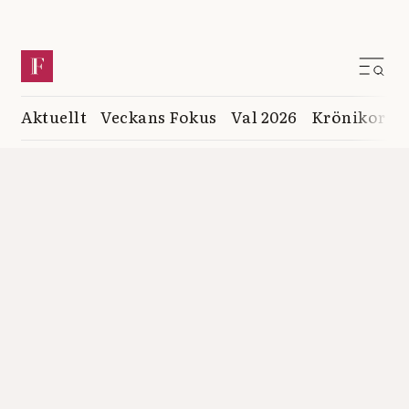
Aktuellt
Veckans Fokus
Val 2026
Krönikor
K