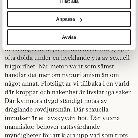
Tillåt alla
Vi använder enhetsidentifierare för att anpassa innehållet
och annonserna till användarna, tillhandahålla funktioner
Anpassa
för sociala medier och analysera vår trafik. Vi
vidarebefordrar även sådana identifierare och annan
information från din enhet till de sociala medier och
Avvisa
När metoo varit som bäst har räfst- och
annons- och analysföretag som vi samarbetar med.
rättartinget avslöjat systematiska övergrepp,
Dessa kan i sin tur kombinera informationen med annan
ofta dolda under en hycklande yta av sexuell
information som du har tillhandahållit eller som de har
frigjordhet. När metoo varit som sämst
samlat in när du har använt deras tjänster.
handlar det mer om nypuritanism än om
Om du vill läsa mer om hur vi hanterar personuppgifter
kan du göra det
här
.
något annat. Plötsligt är vi tillbaka i en värld
där kroppar och nakenhet är livsfarliga saker.
Där kvinnors dygd ständigt hotas av
dräglande rovdjursmän. Där sexuella
impulser är ett avskyvärt hot. Där vuxna
människor behöver rättsvårdande
myndigheter för att klara upp vad som trots