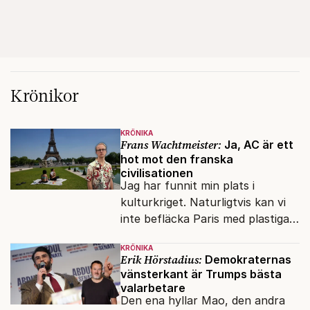
Krönikor
KRÖNIKA
Frans Wachtmeister:
Ja, AC är ett
hot mot den franska
civilisationen
Jag har funnit min plats i
kulturkriget. Naturligtvis kan vi
inte befläcka Paris med plastiga
klossar från Panasonic.
KRÖNIKA
Erik Hörstadius:
Demokraternas
vänsterkant är Trumps bästa
valarbetare
Den ena hyllar Mao, den andra