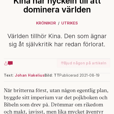
Kina har nyckeln till att
dominera världen
KRÖNIKOR
UTRIKES
Världen tillhör Kina. Den som ägnar
sig åt självkritik har redan förlorat.
Bjud någon på artikeln
Text:
Johan Hakelius
Bild: TT
Publicerad 2021-08-19
När britterna först, utan någon egentlig plan,
byggde sitt imperium var det pojkboken och
Bibeln som drev på. Drömmar om rikedom
och makt, javisst, men lika mycket äventyr