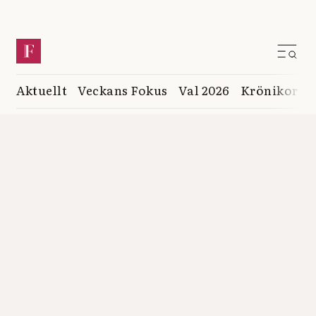
Aktuellt
Veckans Fokus
Val 2026
Krönikor
K