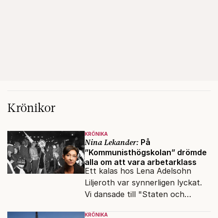
Krönikor
KRÖNIKA
Nina Lekander:
På
”Kommunisthögskolan” drömde
alla om att vara arbetarklass
Ett kalas hos Lena Adelsohn
Liljeroth var synnerligen lyckat.
Vi dansade till "Staten och
kapitalet", Ebba Gröns version.
KRÖNIKA