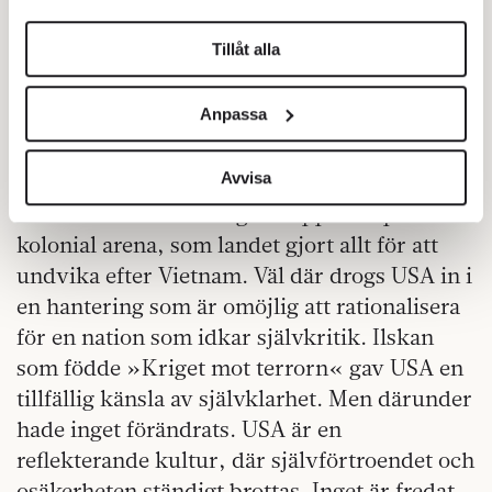
helst från cookie-förklaringen.
Tillåt alla
Vi använder enhetsidentifierare för att anpassa innehållet
och annonserna till användarna, tillhandahålla funktioner
Anpassa
för sociala medier och analysera vår trafik. Vi
vidarebefordrar även sådana identifierare och annan
information från din enhet till de sociala medier och
Avvisa
annons- och analysföretag som vi samarbetar med.
Usama bin Laden tvingade upp USA på en
Dessa kan i sin tur kombinera informationen med annan
kolonial arena, som landet gjort allt för att
information som du har tillhandahållit eller som de har
undvika efter Vietnam. Väl där drogs USA in i
samlat in när du har använt deras tjänster.
en hantering som är omöjlig att rationalisera
Om du vill läsa mer om hur vi hanterar personuppgifter
för en nation som idkar självkritik. Ilskan
kan du göra det
här
.
som födde »Kriget mot terrorn« gav USA en
tillfällig känsla av självklarhet. Men därunder
hade inget förändrats. USA är en
reflekterande kultur, där självförtroendet och
osäkerheten ständigt brottas. Inget är fredat