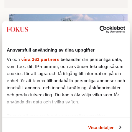
Ansvarsfull användning av dina uppgifter
Vi och
våra 363 partners
behandlar din personliga data,
som t.ex. ditt IP-nummer, och använder teknologi såsom
cookies för att lagra och få tillgång till information på din
enhet för att kunna tillhandahålla personliga annonser och
innehåll, annons- och innehållsmätning, åskådarinsikter
och produktutveckling. Du kan själv välja vilka som får
använda din data och i vilka syften.
Ta reda på mer om hur dina personliga uppgifter
behandlas och ställ in dina preferenser i
detaljsektionen
.
Visa detaljer
Du kan ändra eller dra tillbaka ditt samtycke när som