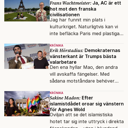
Frans Wachtmeister:
Ja, AC är ett
hot mot den franska
civilisationen
Jag har funnit min plats i
kulturkriget. Naturligtvis kan vi
inte befläcka Paris med plastiga
klossar från Panasonic.
KRÖNIKA
Erik Hörstadius:
Demokraternas
vänsterkant är Trumps bästa
valarbetare
Den ena hyllar Mao, den andra
vill avskaffa fängelser. Med
sådana motståndare behöver
presidenten knappt några
KRÖNIKA
vänner.
Sakine Madon:
Efter
islamistdådet oroar sig vänstern
för Agnes Wold
Oviljan att se det islamistiska
hotet tar sig inte uttryck i direkta