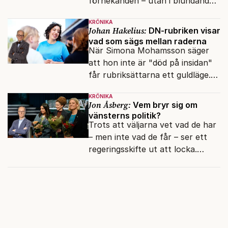
förnekanden – utan i blundandet
och den återkommande
KRÖNIKA
fokusförflyttningen.
Johan Hakelius:
DN-rubriken visar
vad som sägs mellan raderna
När Simona Mohamsson säger
att hon inte är "död på insidan"
får rubriksättarna ett guldläge.
Med små signaler blinkar man i
KRÖNIKA
moraliskt samförstånd till
Jon Åsberg:
Vem bryr sig om
läsarna.
vänsterns politik?
Trots att väljarna vet vad de har
– men inte vad de får – ser ett
regeringsskifte ut att locka.
Varför?