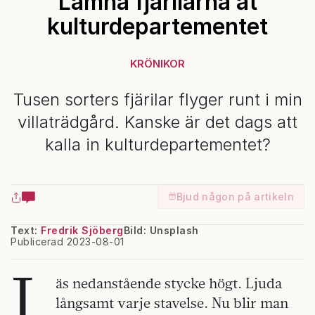
Lämna fjärilarna åt
kulturdepartementet
KRÖNIKOR
Tusen sorters fjärilar flyger runt i min
villaträdgård. Kanske är det dags att
kalla in kulturdepartementet?
Bjud någon på artikeln
Text:
Fredrik Sjöberg
Bild: Unsplash
Publicerad 2023-08-01
L
äs nedanstående stycke högt. Ljuda
långsamt varje stavelse. Nu blir man