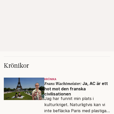
Krönikor
KRÖNIKA
Frans Wachtmeister:
Ja, AC är ett
hot mot den franska
civilisationen
Jag har funnit min plats i
kulturkriget. Naturligtvis kan vi
inte befläcka Paris med plastiga