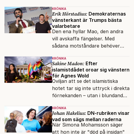
klossar från Panasonic.
KRÖNIKA
Erik Hörstadius:
Demokraternas
vänsterkant är Trumps bästa
valarbetare
Den ena hyllar Mao, den andra
vill avskaffa fängelser. Med
sådana motståndare behöver
presidenten knappt några
KRÖNIKA
vänner.
Sakine Madon:
Efter
islamistdådet oroar sig vänstern
för Agnes Wold
Oviljan att se det islamistiska
hotet tar sig inte uttryck i direkta
förnekanden – utan i blundandet
och den återkommande
KRÖNIKA
fokusförflyttningen.
Johan Hakelius:
DN-rubriken visar
vad som sägs mellan raderna
När Simona Mohamsson säger
att hon inte är "död på insidan"