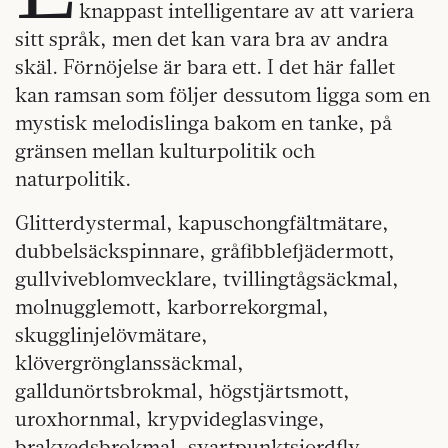
knappast intelligentare av att variera
sitt språk, men det kan vara bra av andra
skäl. Förnöjelse är bara ett. I det här fallet
kan ramsan som följer dessutom ligga som en
mystisk melodislinga bakom en tanke, på
gränsen mellan kulturpolitik och
naturpolitik.
Glitterdystermal, kapuschongfältmätare,
dubbelsäckspinnare, gråfibblefjädermott,
gullviveblomvecklare, tvillingtågsäckmal,
molnugglemott, karborrekorgmal,
skugglinjelövmätare,
klövergrönglanssäckmal,
galldunörtsbrokmal, högstjärtsmott,
uroxhornmal, krypvideglasvinge,
brakvedsbrokmal, svartpunktsjordfly,