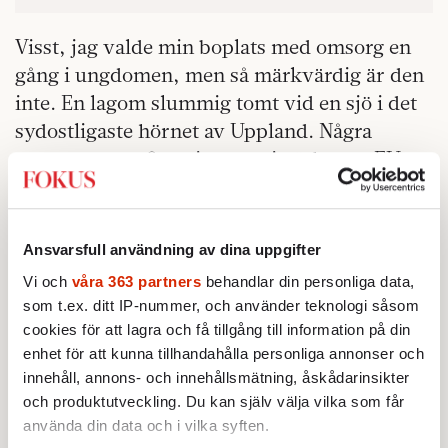
Visst, jag valde min boplats med omsorg en
gång i ungdomen, men så märkvärdig är den
inte. En lagom slummig tomt vid en sjö i det
sydostligaste hörnet av Uppland. Några
naturreservat finns inte ens i närheten. EU:s
inflytande över markanvändningen är nära
noll. Så vad är problemet?
Ansvarsfull användning av dina uppgifter
Ja, framför allt är det mindre än vad som
Vi och
våra 363 partners
behandlar din personliga data,
sägs. Nu vet jag förstås att varje sådan utsaga
som t.ex. ditt IP-nummer, och använder teknologi såsom
omgående misstänkliggörs, som vore
cookies för att lagra och få tillgång till information på din
budbäraren utsänd av Djävulen själv eller i
enhet för att kunna tillhandahålla personliga annonser och
bästa fall en idiot, nyttig endast för
innehåll, annons- och innehållsmätning, åskådarinsikter
onämnbara exploatörer. Det får man leva
och produktutveckling. Du kan själv välja vilka som får
med. Inom naturpolitiken har det alltid varit
använda din data och i vilka syften.