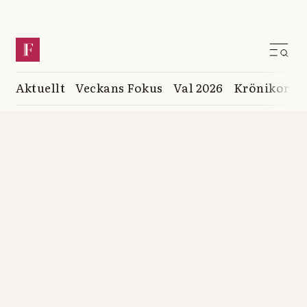
Aktuellt
Veckans Fokus
Val 2026
Krönikor
K