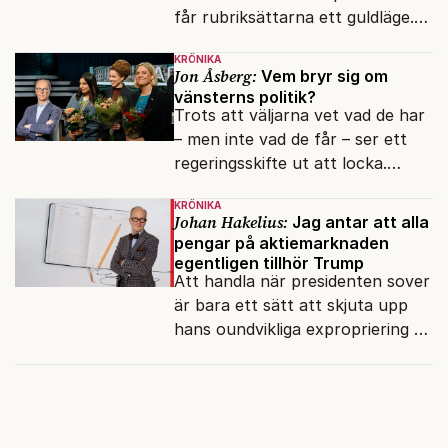
får rubriksättarna ett guldläge.
Med små signaler blinkar man i
KRÖNIKA
moraliskt samförstånd till
Jon Åsberg:
Vem bryr sig om
läsarna.
vänsterns politik?
Trots att väljarna vet vad de har
– men inte vad de får – ser ett
regeringsskifte ut att locka.
Varför?
KRÖNIKA
Johan Hakelius:
Jag antar att alla
pengar på aktiemarknaden
egentligen tillhör Trump
Att handla när presidenten sover
är bara ett sätt att skjuta upp
hans oundvikliga expropriering av
alla finansiella resurser.