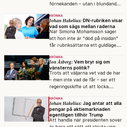
förnekanden – utan i blundandet
och den återkommande
KRÖNIKA
fokusförflyttningen.
Johan Hakelius:
DN-rubriken visar
vad som sägs mellan raderna
När Simona Mohamsson säger
att hon inte är "död på insidan"
får rubriksättarna ett guldläge.
Med små signaler blinkar man i
KRÖNIKA
moraliskt samförstånd till
Jon Åsberg:
Vem bryr sig om
läsarna.
vänsterns politik?
Trots att väljarna vet vad de har
– men inte vad de får – ser ett
regeringsskifte ut att locka.
Varför?
KRÖNIKA
Johan Hakelius:
Jag antar att alla
pengar på aktiemarknaden
egentligen tillhör Trump
Att handla när presidenten sover
är bara ett sätt att skjuta upp