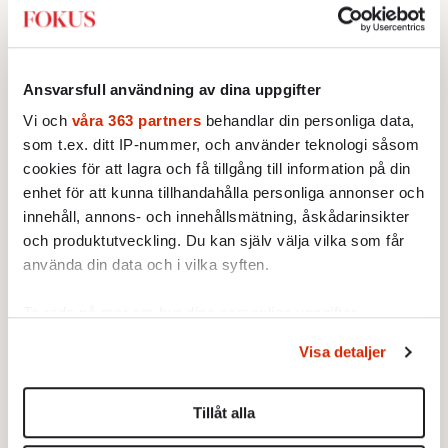
för ensam för det, jag menar existentiellt
ensam. Tillika justeringsman, är det formalia
eller är det på riktigt?
Ansvarsfull användning av dina uppgifter
Jag klarar bara av sånt som är på riktigt. Vi
Vi och
våra 363 partners
behandlar din personliga data,
borde få en ny grundlag tryckt i en pocketbok
som t.ex. ditt IP-nummer, och använder teknologi såsom
cookies för att lagra och få tillgång till information på din
som man kan köpa på Hedengrens. Ett nytt
enhet för att kunna tillhandahålla personliga annonser och
valsystem där väljarna kan yttra sig om
innehåll, annons- och innehållsmätning, åskådarinsikter
regeringssamverkan. Offentliga utfråg­ningar
och produktutveckling. Du kan själv välja vilka som får
av statsråd innan de tillträder och inte bara
använda din data och i vilka syften.
när de gjort något klandervärt. Jag vet inte
heller vad jag ska rösta på. Fi kanske?
Ta reda på mer om hur dina personliga uppgifter
behandlas och ställ in dina preferenser i
detaljsektionen
.
Visa detaljer
Du kan ändra eller dra tillbaka ditt samtycke när som
helst från cookie-förklaringen.
Tillåt alla
Vi använder enhetsidentifierare för att anpassa innehållet