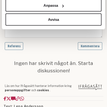
och annonserna till användarna, tillhandahålla funktioner
Anpassa
för sociala medier och analysera vår trafik. Vi
vidarebefordrar även sådana identifierare och annan
information från din enhet till de sociala medier och
Avvisa
annons- och analysföretag som vi samarbetar med.
Dessa kan i sin tur kombinera informationen med annan
information som du har tillhandahållit eller som de har
samlat in när du har använt deras tjänster.
Om du vill läsa mer om hur vi hanterar personuppgifter
kan du göra det
här
.
Text: Lena Andersson