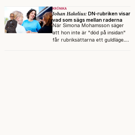
och den återkommande
KRÖNIKA
fokusförflyttningen.
Johan Hakelius:
DN-rubriken visar
vad som sägs mellan raderna
När Simona Mohamsson säger
att hon inte är "död på insidan"
får rubriksättarna ett guldläge.
Med små signaler blinkar man i
moraliskt samförstånd till
läsarna.