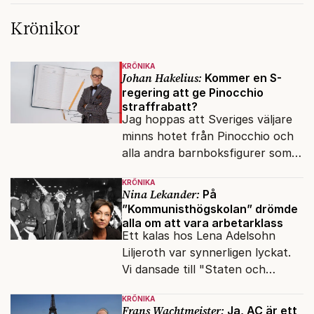
Krönikor
KRÖNIKA
Johan Hakelius:
Kommer en S-
regering att ge Pinocchio
straffrabatt?
Jag hoppas att Sveriges väljare
minns hotet från Pinocchio och
alla andra barnboksfigurer som
snart befrias från hämmande
KRÖNIKA
upphovsrätt.
Nina Lekander:
På
”Kommunisthögskolan” drömde
alla om att vara arbetarklass
Ett kalas hos Lena Adelsohn
Liljeroth var synnerligen lyckat.
Vi dansade till "Staten och
kapitalet", Ebba Gröns version.
KRÖNIKA
Frans Wachtmeister:
Ja, AC är ett