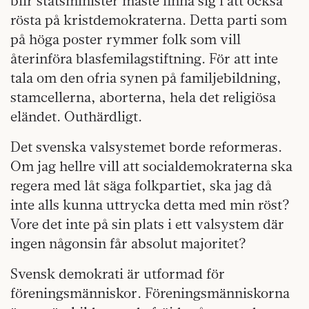
blir statsminister måste finna sig i att också
rösta på kristdemokraterna. Detta parti som
på höga poster rymmer folk som vill
återinföra blasfemilagstiftning. För att inte
tala om den ofria synen på familjebildning,
stamcellerna, aborterna, hela det religiösa
eländet. Outhärdligt.
Det svenska valsystemet borde reformeras.
Om jag hellre vill att socialdemokraterna ska
regera med låt säga folkpartiet, ska jag då
inte alls kunna uttrycka detta med min röst?
Vore det inte på sin plats i ett valsystem där
ingen någonsin får absolut majoritet?
Svensk demokrati är utformad för
föreningsmänniskor. Föreningsmänniskorna