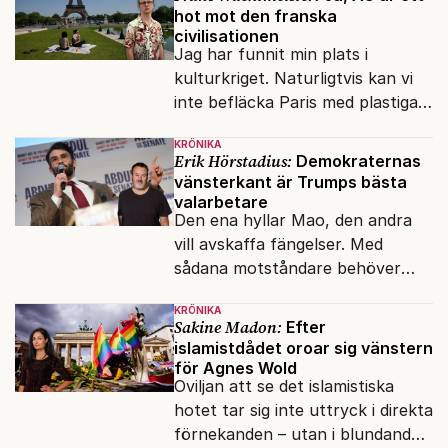
hot mot den franska
civilisationen
Jag har funnit min plats i
kulturkriget. Naturligtvis kan vi
inte befläcka Paris med plastiga
klossar från Panasonic.
KRÖNIKA
Erik Hörstadius:
Demokraternas
vänsterkant är Trumps bästa
valarbetare
Den ena hyllar Mao, den andra
vill avskaffa fängelser. Med
sådana motståndare behöver
presidenten knappt några
KRÖNIKA
vänner.
Sakine Madon:
Efter
islamistdådet oroar sig vänstern
för Agnes Wold
Oviljan att se det islamistiska
hotet tar sig inte uttryck i direkta
förnekanden – utan i blundandet