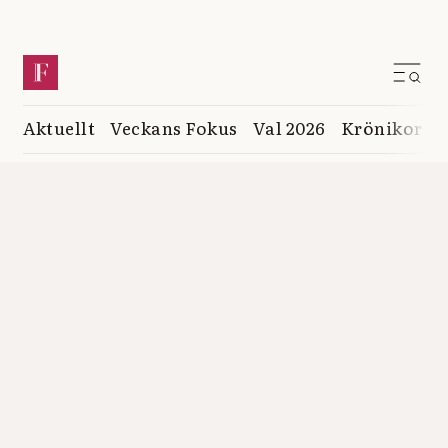
Aktuellt
Veckans Fokus
Val 2026
Krönikor
K