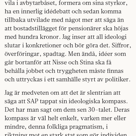
vila i avbytarbåset, formera om sina styrkor,
ha en innerlig idédebatt och sedan komma
tillbaka utvilade med något mer att säga än
att bostadstillägget för pensionärer ska höjas
med hundra kronor. Jag inser att all ideologi
slutar i konkretioner och bör göra det. Siffror,
överföringar, spadtag. Men ändå, idéer som
går bortanför att Nisse och Stina ska få
behålla jobbet och tryggheten måste finnas
och uttryckas i ett samhälle styrt av politiker.
Jag är medveten om att det är slentrian att
säga att SAP tappat sin ideologiska kompass.
Det har man sagt om dem sen 30-talet. Deras
kompass är väl helt enkelt, varken mer eller
mindre, denna folkliga pragmatism, i
riktning mot en stark stat som gör individen