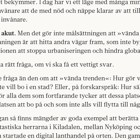
itet bekymmer. I dag har vi ett läge med många 
nvånare att de med nöd och näppe klarar av att ti
a invånare.
 akut.
Men det gör inte målsättningen att »vänd
aningen är att hitta andra vägar fram, som inte b
ionen att stoppa urbaniseringen och hindra globa
a rätt fråga, om vi ska få ett vettigt svar.
e fråga än den om att »vända trenden«: Hur gör vi
e vill bo i en stad? Eller, på forskarspråk: Hur sä
för alla dem som fortfarande tycker att dessa plats
atsen att bo på och som inte alls vill flytta till nå
gan så finns mängder av goda exempel att berätta 
tastiska herrarna i Kiladalen, mellan Nyköping o
startade en digital lanthandel på orten. Den gam