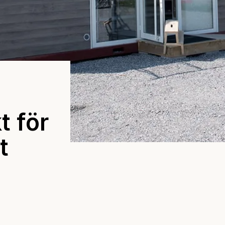
t för
t