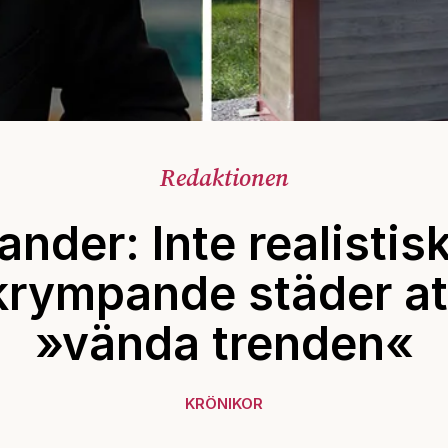
Redaktionen
ander: Inte realistisk
krympande städer at
»vända trenden«
KRÖNIKOR