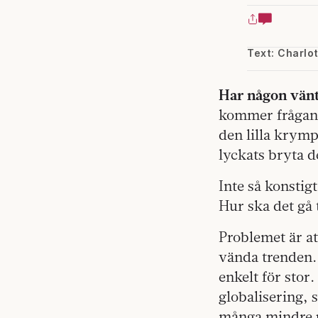
Text: Charlo
Har någon vänt
kommer frågan.
den lilla krym
lyckats bryta 
Inte så konstig
Hur ska det gå 
Problemet är att
vända trenden. 
enkelt för stor
globalisering, 
många mindre pl