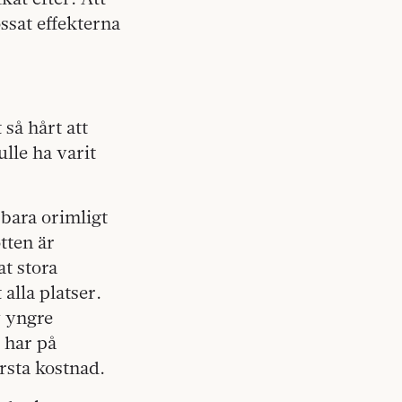
ssat effekterna
 så hårt att
lle ha varit
 bara orimligt
tten är
at stora
 alla platser.
v yngre
 har på
rsta kostnad.