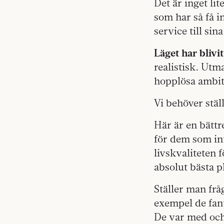
Det är inget l
som har så få i
service till sin
Läget har blivit
realistisk. Utm
hopplösa ambit
Vi behöver ställ
Här är en bättr
för dem som int
livskvaliteten 
absolut bästa pl
Ställer man frå
exempel de fan
De var med och 