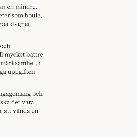
tan en mindre.
eter som boule,
ppet dygnet
 och
l mycket bättre
ppmärksamhet, i
iga uppgiften
 engagemang och
ska det vara
r att vända en