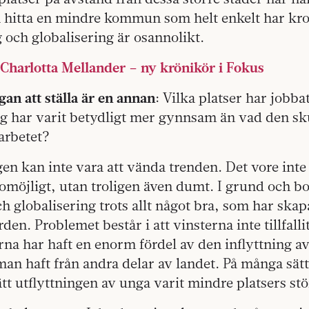
a hitta en mindre kommun som helt enkelt har kro
 och globalisering är osannolikt.
 Charlotta Mellander – ny krönikör i Fokus
gan att ställa är en annan
: Vilka platser har jobbat
g har varit betydligt mer gynnsam än vad den sku
arbetet?
en kan inte vara att vända trenden. Det vore inte
omöjligt, utan troligen även dumt. I grund och bo
h globalisering trots allt något bra, som har skap
n. Problemet består i att vinsterna inte tillfallit
rna har haft en enorm fördel av den inflyttning a
an haft från andra delar av landet. På många sätt
t utflyttningen av unga varit mindre platsers stö