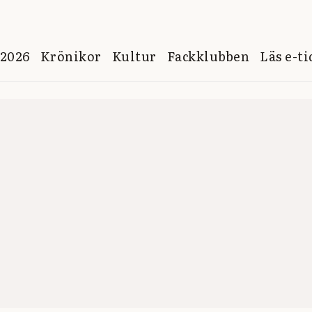
 2026
Krönikor
Kultur
Fackklubben
Läs e-t