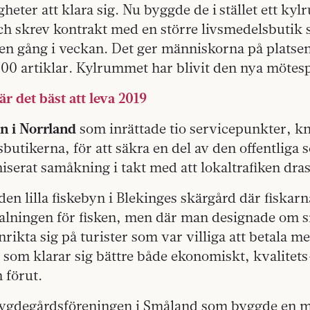
heter att klara sig. Nu byggde de i stället ett kyl
ch skrev kontrakt med en större livsmedelsbutik 
en gång i veckan. Det ger människorna på platsen t
00 artiklar. Kylrummet har blivit den nya mötesp
är det bäst att leva 2019
 i Norrland
som inrättade tio servicepunkter, knu
sbutikerna, för att säkra en del av den offentliga 
serat samåkning i takt med att lokaltrafiken dras
den lilla fiskebyn i Blekinges skärgård där fiskarn
etalningen för fisken, men där man designade om 
t inrikta sig på turister som var villiga att betala m
 som klarar sig bättre både ekonomiskt, kvalitet
 förut.
a bygdegårdsföreningen i Småland som byggde en m