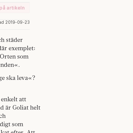
på artikeln
rad 2019-09-23
h städer
där exemplet:
 Orten som
enden«.
ige ska leva«?
 enkelt att
d är Goliat helt
och
idigt som
kat efter. Att