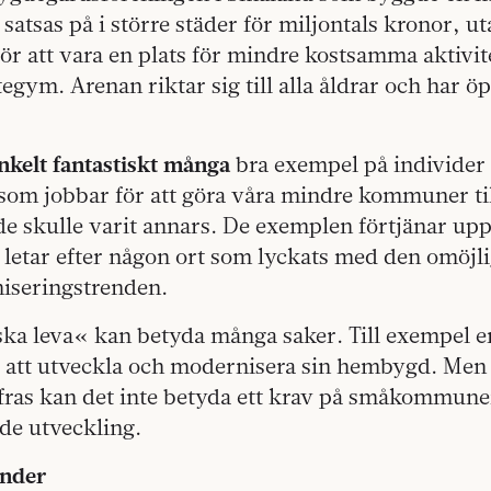
 satsas på i större städer för miljontals kronor, u
r att vara en plats för mindre kostsamma aktivit
tegym. Arenan riktar sig till alla åldrar och har ö
enkelt fantastiskt många
bra exempel på individer
som jobbar för att göra våra mindre kommuner til
 de skulle varit annars. De exemplen förtjänar u
 vi letar efter någon ort som lyckats med den omöjl
niseringstrenden.
ska leva« kan betyda många saker. Till exempel
 att utveckla och modernisera sin hembygd. Men 
fras kan det inte betyda ett krav på småkommune
de utveckling.
ander