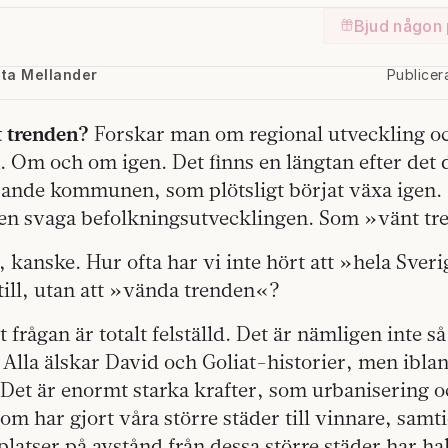
Bjud någon 
tta Mellander
Publice
 trenden?
Forskar man om regional utveckling oc
 Om och om igen. Det finns en längtan efter det 
pande kommunen, som plötsligt börjat växa igen.
den svaga befolkningsutvecklingen. Som »vänt tr
t, kanske. Hur ofta har vi inte hört att »hela Sver
till, utan att »vända trenden«?
 frågan är totalt felställd. Det är nämligen inte så
Alla älskar David och Goliat-historier, men iblan
. Det är enormt starka krafter, som urbanisering 
som har gjort våra större städer till vinnare, samt
atser på avstånd från dessa större städer har hal