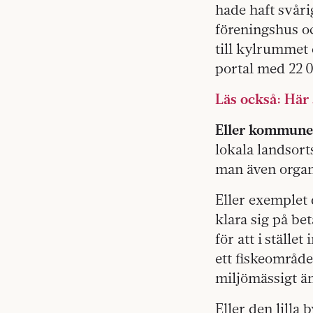
hade haft svårig
föreningshus o
till kylrummet 
portal med 22 0
Läs också: Här 
Eller kommunen
lokala landsort
man även organi
Eller exemplet 
klara sig på b
för att i ställe
ett fiskeområde
miljömässigt än
Eller den lill