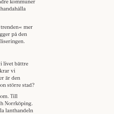
mindre kommuner
llhandahålla
a trenden« mer
ygger på den
liseringen.
 livet bättre
krar vi
er är den
gon större stad?
om. Till
ch Norrköping.
la lanthandeln