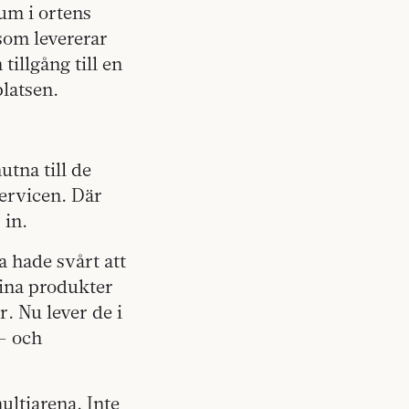
rum i ortens
som levererar
illgång till en
latsen.
tna till de
servicen. Där
 in.
a hade svårt att
sina produkter
er. Nu lever de i
s- och
ultiarena. Inte