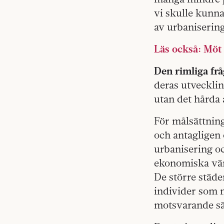
vi skulle kunn
av urbanisering
Läs också: Möt
Den rimliga frå
deras utvecklin
utan det hårda 
För målsättning
och antagligen 
urbanisering oc
ekonomiska värde
De större städe
individer som m
motsvarande sät