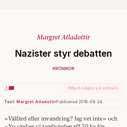
Margret Atladottir
Nazister styr debatten
KRÖNIKOR
Bjud någon på artikeln
Text:
Margret Atladottir
Publicerad 2018-08-24
»Välfärd eller invandring? Jag vet inte« och
»Nu sänker vi tandvården till 50 kr för