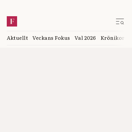
Aktuellt
Veckans Fokus
Val 2026
Krönikor
K