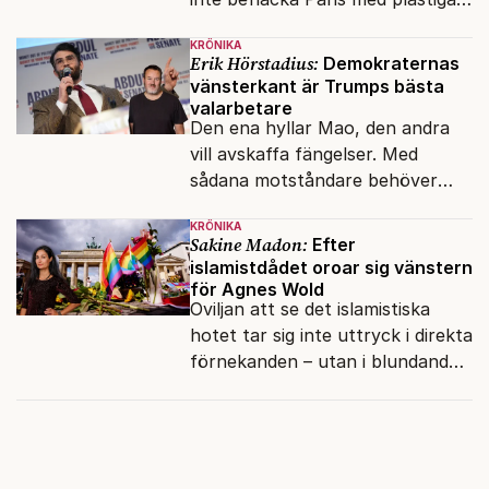
klossar från Panasonic.
KRÖNIKA
Erik Hörstadius:
Demokraternas
vänsterkant är Trumps bästa
valarbetare
Den ena hyllar Mao, den andra
vill avskaffa fängelser. Med
sådana motståndare behöver
presidenten knappt några
KRÖNIKA
vänner.
Sakine Madon:
Efter
islamistdådet oroar sig vänstern
för Agnes Wold
Oviljan att se det islamistiska
hotet tar sig inte uttryck i direkta
förnekanden – utan i blundandet
och den återkommande
fokusförflyttningen.