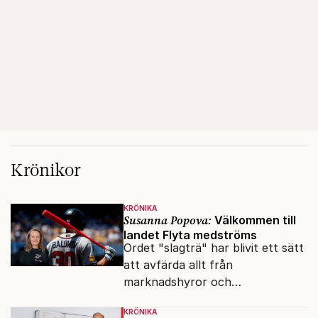
Krönikor
KRÖNIKA
Susanna Popova:
Välkommen till
landet Flyta medströms
Ordet "slagträ" har blivit ett sätt
att avfärda allt från
marknadshyror och
slöserikommissioner till frågor
KRÖNIKA
om antisemitism.