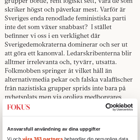
grupper borde, rent logiskt sett, vara de som
skriker högst och påverkar mest. Varför är
Sveriges enda renodlade feministiska parti
inte det som växer snabbast?
I stället
befinner vi oss i en verklighet där
Sverigedemokraterna dominerar och ser ut
att göra ett kanonval. Ledarskribenterna blir
alltmer irrelevanta och, tyvärr, utsatta.
Folkmobben springer åt vilket håll än
alternativmedia pekar och falska valaffischer
från nazistiska grupper sprids inte bara på
nyhetsplats men via oroliga medborgares
sociala medier. Hur kan ett så pass
marginaliserat parti som Alternativ för
Sverige, med sina »Dags att åka hem«-
Ansvarsfull användning av dina uppgifter
broschyrer utdelade till hushåll med
Vi och
våra 363 partners
behandlar din personliga data,