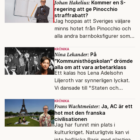
Johan Hakelius:
Kommer en S-
regering att ge Pinocchio
straffrabatt?
Jag hoppas att Sveriges väljare
minns hotet från Pinocchio och
alla andra barnboksfigurer som
snart befrias från hämmande
KRÖNIKA
upphovsrätt.
Nina Lekander:
På
”Kommunisthögskolan” drömde
alla om att vara arbetarklass
Ett kalas hos Lena Adelsohn
Liljeroth var synnerligen lyckat.
Vi dansade till "Staten och
kapitalet", Ebba Gröns version.
KRÖNIKA
Frans Wachtmeister:
Ja, AC är ett
hot mot den franska
civilisationen
Jag har funnit min plats i
kulturkriget. Naturligtvis kan vi
inte befläcka Paris med plastiga