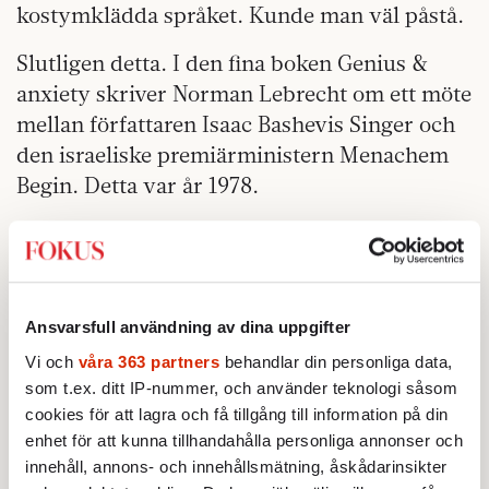
kostymklädda språket. Kunde man väl påstå.
Slutligen detta. I den fina boken Genius &
anxiety skriver Norman Lebrecht om ett möte
mellan författaren Isaac Bashevis Singer och
den israeliske premiärministern Menachem
Begin. Detta var år 1978.
I något skede av samtalet frågar Singer varför
Begin velat återskapa hebreiskan som
statsspråk när judarna redan har ett
modersmål i jiddisch. Begin svarar att
Ansvarsfull användning av dina uppgifter
jiddisch inte är ett regeringsspråk, att det
Vi och
våra 363 partners
behandlar din personliga data,
saknar administrativ terminologi och att dess
som t.ex. ditt IP-nummer, och använder teknologi såsom
utstuderade artigheter inte lämpar sig för
cookies för att lagra och få tillgång till information på din
enhet för att kunna tillhandahålla personliga annonser och
militära situationer. Jiddisch, noterar Begin
innehåll, annons- och innehållsmätning, åskådarinsikter
vidare, har inte ens ett ord för vapen eller för