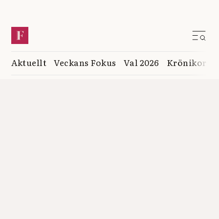
Aktuellt
Veckans Fokus
Val 2026
Krönikor
K