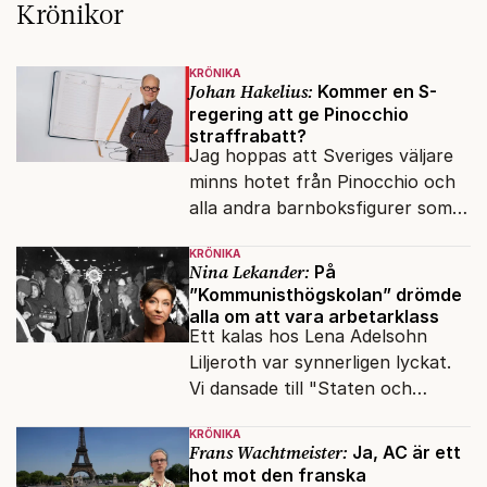
Krönikor
KRÖNIKA
Johan Hakelius:
Kommer en S-
regering att ge Pinocchio
straffrabatt?
Jag hoppas att Sveriges väljare
minns hotet från Pinocchio och
alla andra barnboksfigurer som
snart befrias från hämmande
KRÖNIKA
upphovsrätt.
Nina Lekander:
På
”Kommunisthögskolan” drömde
alla om att vara arbetarklass
Ett kalas hos Lena Adelsohn
Liljeroth var synnerligen lyckat.
Vi dansade till "Staten och
kapitalet", Ebba Gröns version.
KRÖNIKA
Frans Wachtmeister:
Ja, AC är ett
hot mot den franska