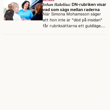
KRÖNIKA
fokusförflyttningen.
Johan Hakelius:
DN-rubriken visar
vad som sägs mellan raderna
När Simona Mohamsson säger
att hon inte är "död på insidan"
får rubriksättarna ett guldläge.
Med små signaler blinkar man i
moraliskt samförstånd till
läsarna.