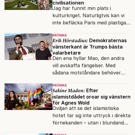
civilisationen
Jag har funnit min plats i
kulturkriget. Naturligtvis kan vi
inte befläcka Paris med plastiga
klossar från Panasonic.
KRÖNIKA
Erik Hörstadius:
Demokraternas
vänsterkant är Trumps bästa
valarbetare
Den ena hyllar Mao, den andra
vill avskaffa fängelser. Med
sådana motståndare behöver
presidenten knappt några
KRÖNIKA
vänner.
Sakine Madon:
Efter
islamistdådet oroar sig vänstern
för Agnes Wold
Oviljan att se det islamistiska
hotet tar sig inte uttryck i direkta
förnekanden – utan i blundandet
och den återkommande