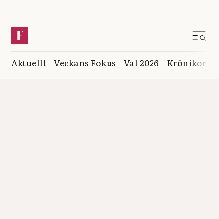
Aktuellt
Veckans Fokus
Val 2026
Krönikor
K