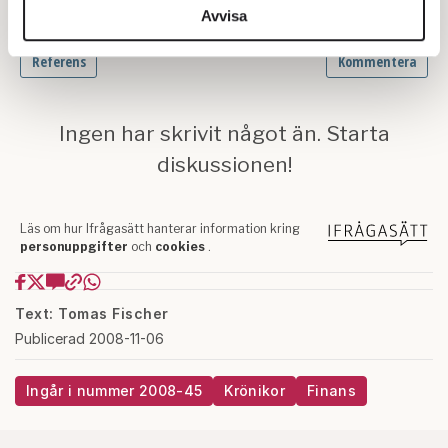
information från din enhet till de sociala medier och
Avvisa
annons- och analysföretag som vi samarbetar med.
Dessa kan i sin tur kombinera informationen med annan
information som du har tillhandahållit eller som de har
samlat in när du har använt deras tjänster.
Om du vill läsa mer om hur vi hanterar personuppgifter
kan du göra det
här
.
Text: Tomas Fischer
Publicerad 2008-11-06
Ingår i nummer 2008-45
Krönikor
Finans