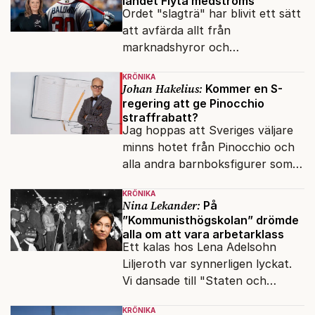
landet Flyta medströms
Ordet "slagträ" har blivit ett sätt
att avfärda allt från
marknadshyror och
slöserikommissioner till frågor
KRÖNIKA
om antisemitism.
Johan Hakelius:
Kommer en S-
regering att ge Pinocchio
straffrabatt?
Jag hoppas att Sveriges väljare
minns hotet från Pinocchio och
alla andra barnboksfigurer som
snart befrias från hämmande
KRÖNIKA
upphovsrätt.
Nina Lekander:
På
”Kommunisthögskolan” drömde
alla om att vara arbetarklass
Ett kalas hos Lena Adelsohn
Liljeroth var synnerligen lyckat.
Vi dansade till "Staten och
kapitalet", Ebba Gröns version.
KRÖNIKA