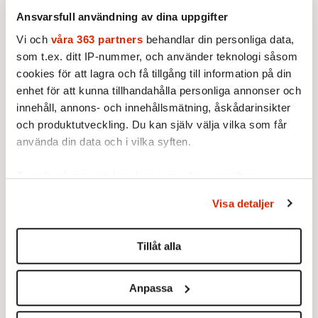
ohederlighet. Porsche och dess dotterbolag
Ansvarsfull användning av dina uppgifter
Volkswagen har förköpt sig.
Vi och
våra 363 partners
behandlar din personliga data,
Om bubblan spricker får Leif Östling rätt –
som t.ex. ditt IP-nummer, och använder teknologi såsom
tyskarna är bra på blixtkrig men brukar
cookies för att lagra och få tillgång till information på din
förlora till slut. Låt oss hoppas att Scania
enhet för att kunna tillhandahålla personliga annonser och
innehåll, annons- och innehållsmätning, åskådarinsikter
sedan får svenska ägare och som är bättre an
och produktutveckling. Du kan själv välja vilka som får
de tidigare!
använda din data och i vilka syften.
Ta reda på mer om hur dina personliga uppgifter
behandlas och ställ in dina preferenser i
detaljsektionen
.
Visa detaljer
Du kan ändra eller dra tillbaka ditt samtycke när som
helst från cookie-förklaringen.
Tillåt alla
Vi använder enhetsidentifierare för att anpassa innehållet
och annonserna till användarna, tillhandahålla funktioner
Anpassa
för sociala medier och analysera vår trafik. Vi
vidarebefordrar även sådana identifierare och annan