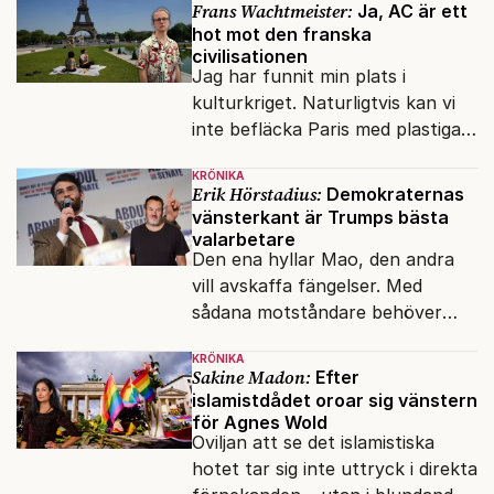
Frans Wachtmeister:
Ja, AC är ett
hot mot den franska
civilisationen
Jag har funnit min plats i
kulturkriget. Naturligtvis kan vi
inte befläcka Paris med plastiga
klossar från Panasonic.
KRÖNIKA
Erik Hörstadius:
Demokraternas
vänsterkant är Trumps bästa
valarbetare
Den ena hyllar Mao, den andra
vill avskaffa fängelser. Med
sådana motståndare behöver
presidenten knappt några
KRÖNIKA
vänner.
Sakine Madon:
Efter
islamistdådet oroar sig vänstern
för Agnes Wold
Oviljan att se det islamistiska
hotet tar sig inte uttryck i direkta