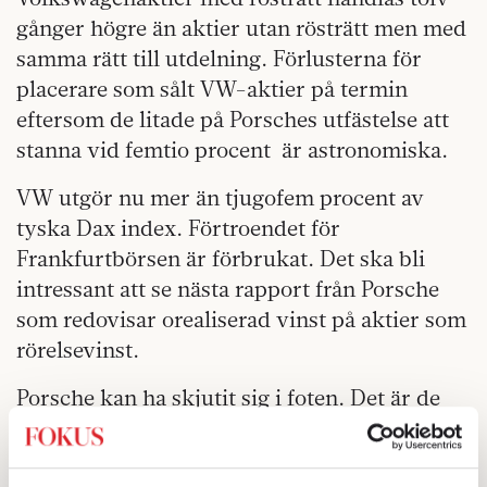
gånger högre än aktier utan rösträtt men med
samma rätt till utdelning. Förlusterna för
placerare som sålt VW-aktier på termin
eftersom de litade på Porsches utfästelse att
stanna vid femtio procent är astronomiska.
VW utgör nu mer än tjugofem procent av
tyska Dax index. Förtroendet för
Frankfurtbörsen är förbrukat. Det ska bli
intressant att se nästa rapport från Porsche
som redovisar orealiserad vinst på aktier som
rörelsevinst.
Porsche kan ha skjutit sig i foten. Det är de
bästa kunderna – folk i finansindustrin – som
riskerar att ruineras på grund av Porsches