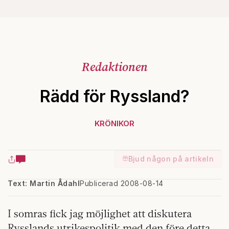
Redaktionen
Rädd för Ryssland?
KRÖNIKOR
Bjud någon på artikeln
Text: Martin Ådahl
Publicerad 2008-08-14
I somras fick jag möjlighet att diskutera
Rysslands utrikespolitik med den före detta