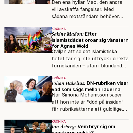
Den ena hyllar Mao, den andra
vill avskaffa fängelser. Med
sådana motståndare behöver
presidenten knappt några
KRÖNIKA
vänner.
Sakine Madon:
Efter
islamistdådet oroar sig vänstern
för Agnes Wold
Oviljan att se det islamistiska
hotet tar sig inte uttryck i direkta
förnekanden – utan i blundandet
och den återkommande
KRÖNIKA
fokusförflyttningen.
Johan Hakelius:
DN-rubriken visar
vad som sägs mellan raderna
När Simona Mohamsson säger
att hon inte är "död på insidan"
får rubriksättarna ett guldläge.
Med små signaler blinkar man i
KRÖNIKA
moraliskt samförstånd till
Jon Åsberg:
Vem bryr sig om
läsarna.
vänsterns politik?