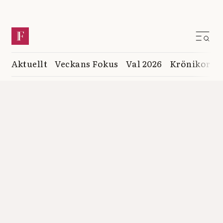
Aktuellt
Veckans Fokus
Val 2026
Krönikor
K