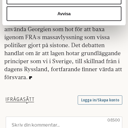
vidarebefordrar även sådana identifierare och annan
***
information från din enhet till de sociala medier och
Avvisa
För övrigt är det ganska ovärdigt att försöka
annons- och analysföretag som vi samarbetar med.
Dessa kan i sin tur kombinera informationen med annan
använda Georgien som hot för att baxa
information som du har tillhandahållit eller som de har
igenom FRA:s massavlyssning som vissa
samlat in när du har använt deras tjänster.
politiker gjort på sistone. Det debatten
Om du vill läsa mer om hur vi hanterar personuppgifter
handlat om är att lagen hotar grundläggande
kan du göra det
här
.
principer som vi i Sverige, till skillnad från i
dagens Ryssland, fortfarande finner värda att
försvara.