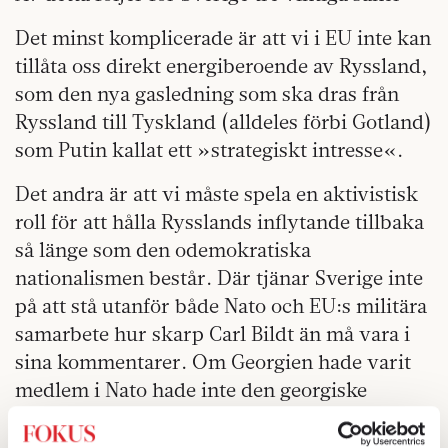
Det minst komplicerade är att vi i EU inte kan
tillåta oss direkt energiberoende av Ryssland,
som den nya gasledning som ska dras från
Ryssland till Tyskland (alldeles förbi Gotland)
som Putin kallat ett »strategiskt intresse«.
Det andra är att vi måste spela en aktivistisk
roll för att hålla Rysslands inflytande tillbaka
så länge som den odemokratiska
nationalismen består. Där tjänar Sverige inte
på att stå utanför både Nato och EU:s militära
samarbete hur skarp Carl Bildt än må vara i
sina kommentarer. Om Georgien hade varit
medlem i Nato hade inte den georgiske
presidenten Micheil Saakasjvili kunnat gå in i
Sydossetien utan att först seriöst konsultera