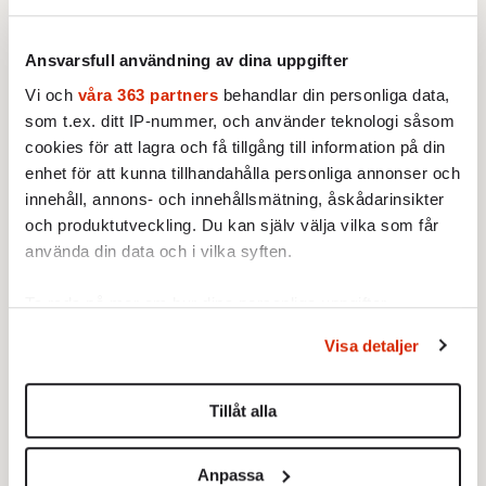
övriga Nato. Då hade inte heller Ryssland
kunnat gå in i själva Georgien. Georgiens
Ansvarsfull användning av dina uppgifter
Natomedlemskap röstades ned under hårda
Vi och
våra 363 partners
behandlar din personliga data,
diskussioner på ett möte i fjol, där Sverige
som t.ex. ditt IP-nummer, och använder teknologi såsom
inte var med.
cookies för att lagra och få tillgång till information på din
enhet för att kunna tillhandahålla personliga annonser och
Det tredje är att Sverige i framtiden återigen
innehåll, annons- och innehållsmätning, åskådarinsikter
måste ha förmågan att i framtiden möta
och produktutveckling. Du kan själv välja vilka som får
använda din data och i vilka syften.
konventionella militära hot från Ryssland.
Antingen ska vi göra det själva och då blir det
Ta reda på mer om hur dina personliga uppgifter
dyrt. Eller så måste vi gå in under Natos
behandlas och ställ in dina preferenser i
detaljsektionen
.
paraply. I dag bedrivs försvarspolitiken som
Visa detaljer
Du kan ändra eller dra tillbaka ditt samtycke när som
ett appendix till budgetpolitiken. Sveriges
helst från cookie-förklaringen.
behöver en tydlig och långsiktig
Tillåt alla
Vi använder enhetsidentifierare för att anpassa innehållet
försvarsdoktrin värd namnet, där Nato­
och annonserna till användarna, tillhandahålla funktioner
medlemskap borde ingå.
Anpassa
för sociala medier och analysera vår trafik. Vi