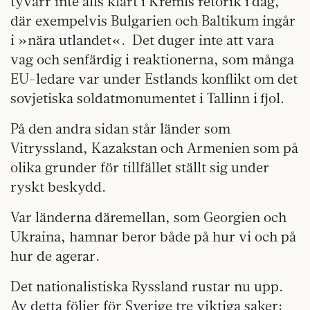
tyvärr inte alls klart i Kremls retorik i dag,
där exempelvis Bulgarien och Baltikum ingår
i »nära utlandet«. Det duger inte att vara
vag och senfärdig i reaktionerna, som många
EU-ledare var under Estlands konflikt om det
sovjetiska soldatmonumentet i Tallinn i fjol.
På den andra sidan står länder som
Vitryssland, Kazakstan och Armenien som på
olika grunder för tillfället ställt sig under
ryskt beskydd.
Var länderna däremellan, som Georgien och
Ukraina, hamnar beror både på hur vi och på
hur de agerar.
Det nationalistiska Ryssland rustar nu upp.
Av detta följer för Sverige tre viktiga saker: