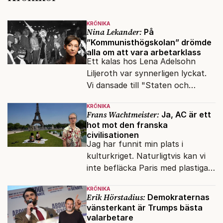
KRÖNIKA
Nina Lekander:
På
”Kommunisthögskolan” drömde
alla om att vara arbetarklass
Ett kalas hos Lena Adelsohn
Liljeroth var synnerligen lyckat.
Vi dansade till "Staten och
kapitalet", Ebba Gröns version.
KRÖNIKA
Frans Wachtmeister:
Ja, AC är ett
hot mot den franska
civilisationen
Jag har funnit min plats i
kulturkriget. Naturligtvis kan vi
inte befläcka Paris med plastiga
klossar från Panasonic.
KRÖNIKA
Erik Hörstadius:
Demokraternas
vänsterkant är Trumps bästa
valarbetare