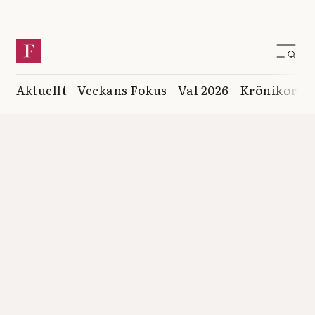
Aktuellt
Veckans Fokus
Val 2026
Krönikor
K