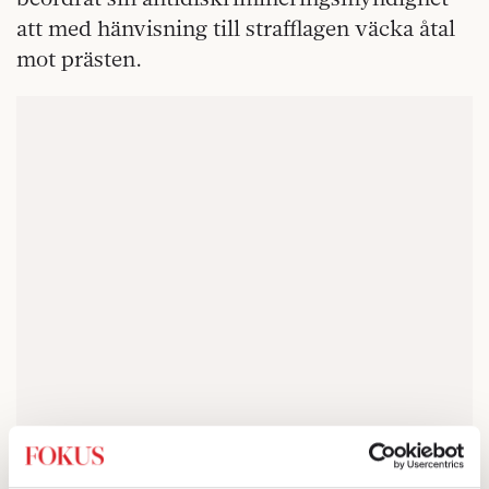
att med hänvisning till strafflagen väcka åtal
mot prästen.
Vi talar här inte om något som sagts på ett