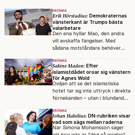
KRÖNIKA
Erik Hörstadius:
Demokraternas
vänsterkant är Trumps bästa
valarbetare
Den ena hyllar Mao, den andra
vill avskaffa fängelser. Med
sådana motståndare behöver
presidenten knappt några
KRÖNIKA
vänner.
Sakine Madon:
Efter
islamistdådet oroar sig vänstern
för Agnes Wold
Oviljan att se det islamistiska
hotet tar sig inte uttryck i direkta
förnekanden – utan i blundandet
och den återkommande
KRÖNIKA
fokusförflyttningen.
Johan Hakelius:
DN-rubriken visar
vad som sägs mellan raderna
När Simona Mohamsson säger
att hon inte är "död på insidan"