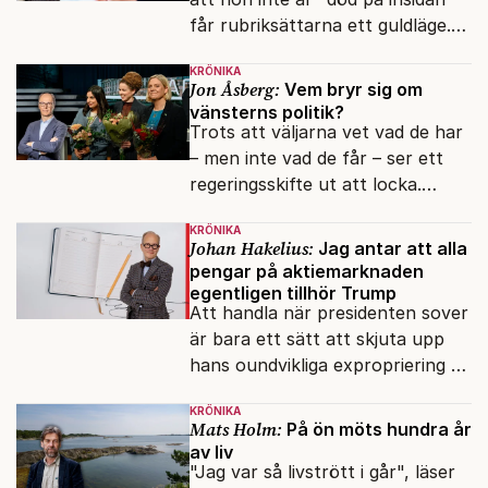
får rubriksättarna ett guldläge.
Med små signaler blinkar man i
KRÖNIKA
moraliskt samförstånd till
Jon Åsberg:
Vem bryr sig om
läsarna.
vänsterns politik?
Trots att väljarna vet vad de har
– men inte vad de får – ser ett
regeringsskifte ut att locka.
Varför?
KRÖNIKA
Johan Hakelius:
Jag antar att alla
pengar på aktiemarknaden
egentligen tillhör Trump
Att handla när presidenten sover
är bara ett sätt att skjuta upp
hans oundvikliga expropriering av
alla finansiella resurser.
KRÖNIKA
Mats Holm:
På ön möts hundra år
av liv
"Jag var så livstrött i går", läser