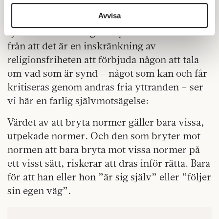
Om vi nu bortser från det sluttande planet –
vidarebefordrar även sådana identifierare och annan
information från din enhet till de sociala medier och
Avvisa
vem som är näst på tur att med rättssystemet
annons- och analysföretag som vi samarbetar med.
tystas för ett fredligt uttryckt omdöme – och
Dessa kan i sin tur kombinera informationen med annan
från att det är en inskränkning av
information som du har tillhandahållit eller som de har
religionsfriheten att förbjuda någon att tala
samlat in när du har använt deras tjänster.
om vad som är synd – något som kan och får
Om du vill läsa mer om hur vi hanterar personuppgifter
kritiseras genom andras fria yttranden – ser
kan du göra det
här
.
vi här en farlig självmotsägelse:
Värdet av att bryta normer gäller bara vissa,
utpekade normer. Och den som bryter mot
normen att bara bryta mot vissa normer på
ett visst sätt, riskerar att dras inför rätta. Bara
för att han eller hon ”är sig själv” eller ”följer
sin egen väg”.