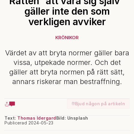
Rätten ”att vara sig själv”
gäller inte den som
verkligen avviker
KRÖNIKOR
Värdet av att bryta normer gäller bara
vissa, utpekade normer. Och det
gäller att bryta normen på rätt sätt,
annars riskerar man bestraffning.
Bjud någon på artikeln
Text:
Thomas Idergard
Bild: Unsplash
Publicerad 2024-05-23