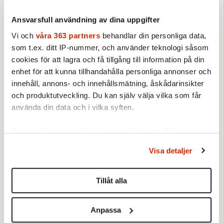
illvilligt eller uppviglande sätt. Kritiken
Ansvarsfull användning av dina uppgifter
handlar alls inte om formen. Statens inträde
Vi och
våra 363 partners
behandlar din personliga data,
gäller själva ståndpunkten, ett omdöme om
som t.ex. ditt IP-nummer, och använder teknologi såsom
handlingar, som nu inte ska få uttalas. Enligt
cookies för att lagra och få tillgång till information på din
ministern representerar det som prästen
enhet för att kunna tillhandahålla personliga annonser och
sade, det alla vi katolska präster brukar
innehåll, annons- och innehållsmätning, åskådarinsikter
undervisa om, det vill säga katolsk morallära,
och produktutveckling. Du kan själv välja vilka som får
något som staten inte kan tillåta ”passera”.
använda din data och i vilka syften.
Ungefär som om omdömet att vi bör undvika
Ta reda på mer om hur dina personliga uppgifter
frestelsen att köra stora bensindrivna SUV-
behandlas och ställ in dina preferenser i
detaljsektionen
.
bilar på grund av koldioxidutsläppen, skulle
Visa detaljer
Du kan ändra eller dra tillbaka ditt samtycke när som
åtalas som ”hat” (mot SUV-ägare/-förare).
helst från cookie-förklaringen.
Ett sådant påstående kan förstås också
Tillåt alla
kritiseras och debatterats. Liksom undvikas
Vi använder enhetsidentifierare för att anpassa innehållet
och annonserna till användarna, tillhandahålla funktioner
för den som inte vill ta del av det.
Anpassa
för sociala medier och analysera vår trafik. Vi