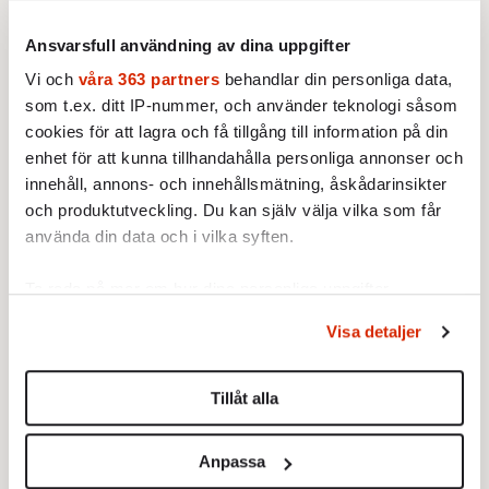
Ansvarsfull användning av dina uppgifter
Vi och
våra 363 partners
behandlar din personliga data,
som t.ex. ditt IP-nummer, och använder teknologi såsom
cookies för att lagra och få tillgång till information på din
enhet för att kunna tillhandahålla personliga annonser och
innehåll, annons- och innehållsmätning, åskådarinsikter
och produktutveckling. Du kan själv välja vilka som får
använda din data och i vilka syften.
Ta reda på mer om hur dina personliga uppgifter
behandlas och ställ in dina preferenser i
detaljsektionen
.
Visa detaljer
Du kan ändra eller dra tillbaka ditt samtycke när som
helst från cookie-förklaringen.
Text:
Johan Hakelius
Tillåt alla
Publicerad 2016-10-06
Vi använder enhetsidentifierare för att anpassa innehållet
och annonserna till användarna, tillhandahålla funktioner
Anpassa
Ingår i nummer 2016-40
Krönikor
för sociala medier och analysera vår trafik. Vi