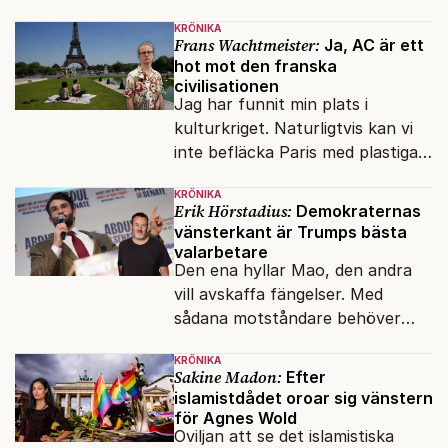
kapitalet", Ebba Gröns version.
KRÖNIKA
Frans Wachtmeister:
Ja, AC är ett
hot mot den franska
civilisationen
Jag har funnit min plats i
kulturkriget. Naturligtvis kan vi
inte befläcka Paris med plastiga
klossar från Panasonic.
KRÖNIKA
Erik Hörstadius:
Demokraternas
vänsterkant är Trumps bästa
valarbetare
Den ena hyllar Mao, den andra
vill avskaffa fängelser. Med
sådana motståndare behöver
presidenten knappt några
KRÖNIKA
vänner.
Sakine Madon:
Efter
islamistdådet oroar sig vänstern
för Agnes Wold
Oviljan att se det islamistiska