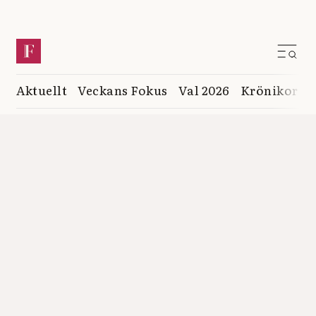
Aktuellt
Veckans Fokus
Val 2026
Krönikor
K