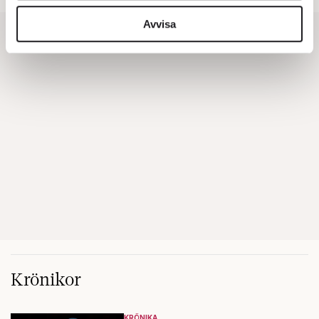
vidarebefordrar även sådana identifierare och annan
information från din enhet till de sociala medier och
Avvisa
annons- och analysföretag som vi samarbetar med.
Dessa kan i sin tur kombinera informationen med annan
information som du har tillhandahållit eller som de har
samlat in när du har använt deras tjänster.
Om du vill läsa mer om hur vi hanterar personuppgifter
kan du göra det
här
.
Krönikor
KRÖNIKA