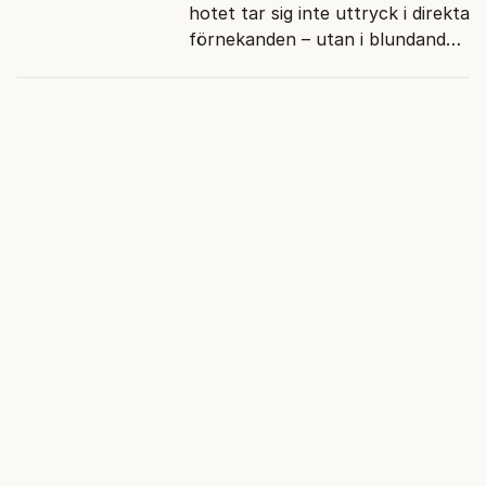
hotet tar sig inte uttryck i direkta
förnekanden – utan i blundandet
och den återkommande
fokusförflyttningen.