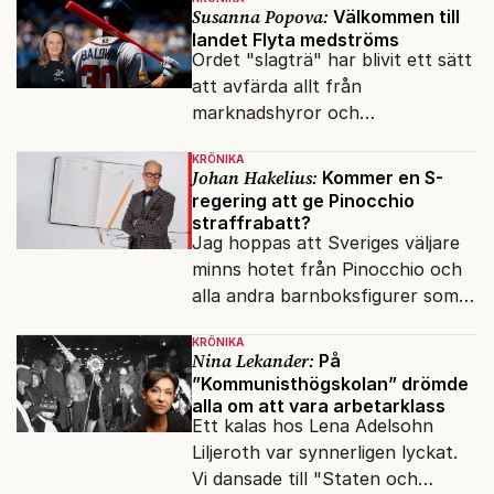
Susanna Popova:
Välkommen till
landet Flyta medströms
Ordet "slagträ" har blivit ett sätt
att avfärda allt från
marknadshyror och
slöserikommissioner till frågor
KRÖNIKA
om antisemitism.
Johan Hakelius:
Kommer en S-
regering att ge Pinocchio
straffrabatt?
Jag hoppas att Sveriges väljare
minns hotet från Pinocchio och
alla andra barnboksfigurer som
snart befrias från hämmande
KRÖNIKA
upphovsrätt.
Nina Lekander:
På
”Kommunisthögskolan” drömde
alla om att vara arbetarklass
Ett kalas hos Lena Adelsohn
Liljeroth var synnerligen lyckat.
Vi dansade till "Staten och