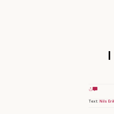
I
Text:
Nils Er