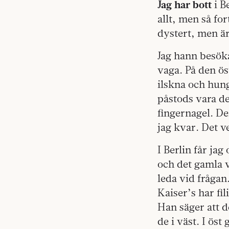
Jag har bott
i B
allt, men så for
dystert, men är
Jag hann besöka
vaga. På den ö
ilskna och hung
påstods vara de
fingernagel. De
jag kvar. Det v
I Berlin får ja
och det gamla vä
leda vid frågan
Kaiser’s har fil
Han säger att de
de i väst. I öst