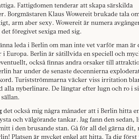
ttiga. Fattigdomen tenderar att skapa särskilda
er. Borgmästaren Klaus Wowereit brukade tala om
xigt, arm aber sexy. Wowereit är numera avgången
e det föregivet sexiga med sig.
 känna leda i Berlin om man inte vet varför man är 
er i Europa. Berlin är såtillvida en speciell och myc
eventuellt, också finnas andra orsaker till attrakti
erlin har under de senaste decennierna exploderat
kord. Turistströmmarna väcker viss irritation bla
 alla nyberlinare. De längtar efter lugn och ro i s
sällan.
g
det också mig några månader att i Berlin hitta en
sta och välgörande tankar. Jag fann den sedan, l
itt i den brusande stan. Gå för all del gärna dit,
in! Platsen är mycket enkel att hitta. Ta dig först t