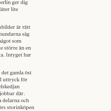
erlin ger dig
åter lite
bilder är rätt
thundarna såg
 något som
e större än en
a. Intyget har
n det gamla öst
l uttryck för
elskedjan
 jobbar där.
ra delarna och
görs storinköpen