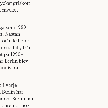
ycket griskött.
st mycket
nga som 1989,
xt. Nästan
y, och de beter
rens fall, från
et på 1990-
r Berlin blev
människor
p i varje
 Berlin har
ndon. Berlin har
in däremot nog