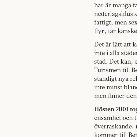
har är många fa
nederlagsklust
fattigt, men se
flyr, tar kansk
Det är lätt att
inte i alla städ
stad. Det kan, 
Turismen till B
ständigt nya re
inte minst bland
men finner den 
Hösten 2001 to
ensamhet och ty
överraskande, m
kommer till Berl