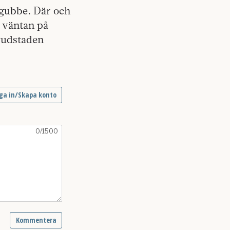
 gubbe. Där och
i väntan på
vudstaden