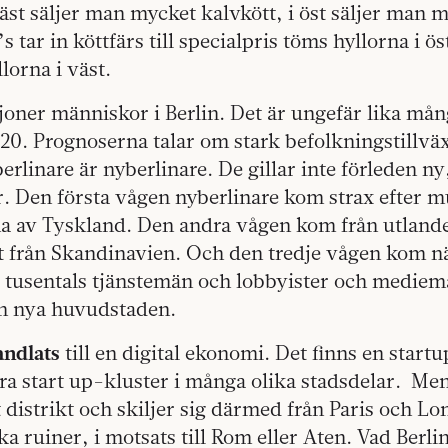
väst säljer man mycket kalvkött, i öst säljer man m
 tar in köttfärs till specialpris töms hyllorna i ö
lorna i väst.
joner människor i Berlin. Det är ungefär lika må
20. Prognoserna talar om stark befolkningstillvä
berlinare är nyberlinare. De gillar inte förleden n
er. Den första vågen nyberlinare kom strax efter mu
na av Tyskland. Den andra vågen kom från utland
st från Skandinavien. Och den tredje vågen kom nä
 tusentals tjänstemän och lobbyister och medie
den nya huvudstaden.
andlats
till en digital ekonomi. Det finns en startu
ra start up-kluster i många olika stadsdelar.
Men
lt distrikt och skiljer sig därmed från Paris och Lo
ika ruiner, i motsats till Rom eller Aten. Vad Berl