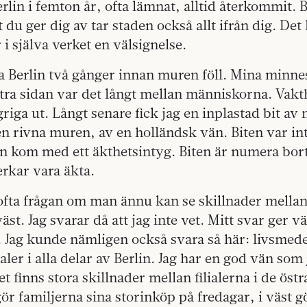
erlin i femton år, ofta lämnat, alltid återkommit. B
t du ger dig av tar staden också allt ifrån dig. Det l
 i själva verket en välsignelse.
 Berlin två gånger innan muren föll. Mina minnes
stra sidan var det långt mellan människorna. Vak
riga ut. Långt senare fick jag en inplastad bit av
n rivna muren, av en holländsk vän. Biten var int
n kom med ett äkthetsintyg. Biten är numera bort
erkar vara äkta.
g ofta frågan om man ännu kan se skillnader mella
st. Jag svarar då att jag inte vet. Mitt svar ger vä
. Jag kunde nämligen också svara så här: livsmed
ialer i alla delar av Berlin. Jag har en god vän som
t finns stora skillnader mellan filialerna i de öst
 gör familjerna sina storinköp på fredagar, i väst 