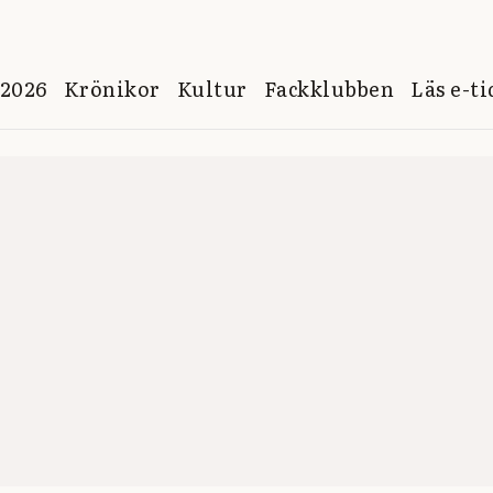
 2026
Krönikor
Kultur
Fackklubben
Läs e-t