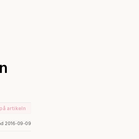
in
på artikeln
ad 2016-09-09