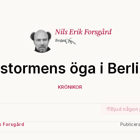
Nils Erik Forsgård
 stormens öga i Berl
KRÖNIKOR
Bjud någon 
ik Forsgård
Publicer