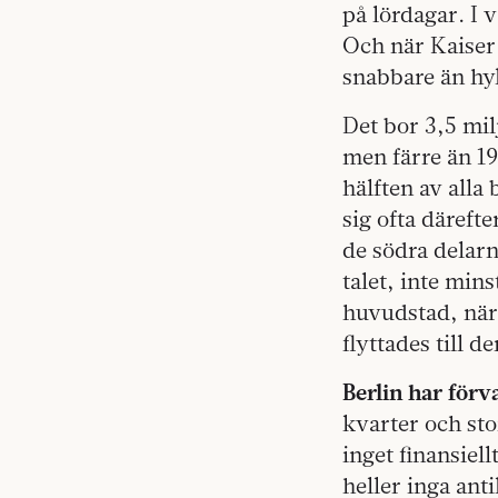
på lördagar. I 
Och när Kaiser’s
snabbare än hyl
Det bor 3,5 mil
men färre än 19
hälften av alla 
sig ofta däreft
de södra delar
talet, inte min
huvudstad, när
flyttades till 
B
erlin har förv
kvarter och sto
inget finansiel
heller inga ant