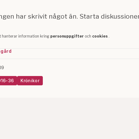
sgård
09
016-36
Krönikor