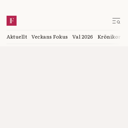
Aktuellt
Veckans Fokus
Val 2026
Krönikor
K