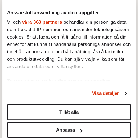
att vara modiga nog att se världen i flera
Ansvarsfull användning av dina uppgifter
dimensioner. Världen sitter ihop. Det som
Vi och
våra 363 partners
behandlar din personliga data,
händer där kommer hit. Det har den senaste
som t.ex. ditt IP-nummer, och använder teknologi såsom
månaden lärt oss. Liksom att vi får skörda det
cookies för att lagra och få tillgång till information på din
vi sår. När covid-19 är klar med oss – vad har
enhet för att kunna tillhandahålla personliga annonser och
vi då gjort med oss själva?
innehåll, annons- och innehållsmätning, åskådarinsikter
och produktutveckling. Du kan själv välja vilka som får
LÄS OCKSÅ: Frågor & svar: Det här vet vi om
använda din data och i vilka syften.
coronaviruset (covid-19)
Ta reda på mer om hur dina personliga uppgifter
***
behandlas och ställ in dina preferenser i
detaljsektionen
.
Visa detaljer
Du kan ändra eller dra tillbaka ditt samtycke när som
FAKTA: Coronavirus eller covid-19?
helst från cookie-förklaringen.
Tillåt alla
Det finns ett stort antal virus som betecknas
Vi använder enhetsidentifierare för att anpassa innehållet
som coronavirus. Det som är aktuellt är det
och annonserna till användarna, tillhandahålla funktioner
som upptäcktes i Kina i slutet av 2019, och
Anpassa
för sociala medier och analysera vår trafik. Vi