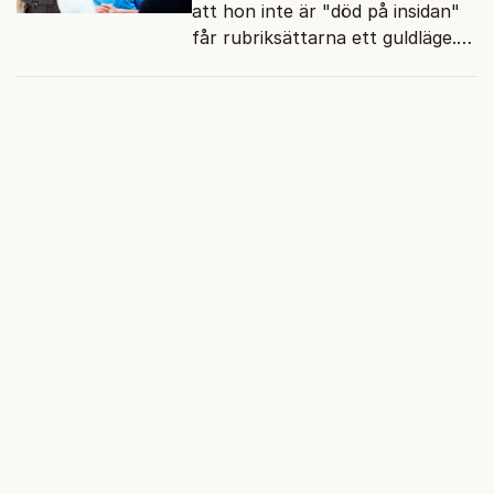
att hon inte är "död på insidan"
får rubriksättarna ett guldläge.
Med små signaler blinkar man i
moraliskt samförstånd till
läsarna.