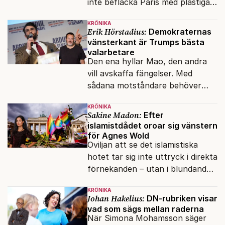
inte befläcka Paris med plastiga
klossar från Panasonic.
KRÖNIKA
Erik Hörstadius:
Demokraternas
vänsterkant är Trumps bästa
valarbetare
Den ena hyllar Mao, den andra
vill avskaffa fängelser. Med
sådana motståndare behöver
presidenten knappt några
KRÖNIKA
vänner.
Sakine Madon:
Efter
islamistdådet oroar sig vänstern
för Agnes Wold
Oviljan att se det islamistiska
hotet tar sig inte uttryck i direkta
förnekanden – utan i blundandet
och den återkommande
KRÖNIKA
fokusförflyttningen.
Johan Hakelius:
DN-rubriken visar
vad som sägs mellan raderna
När Simona Mohamsson säger