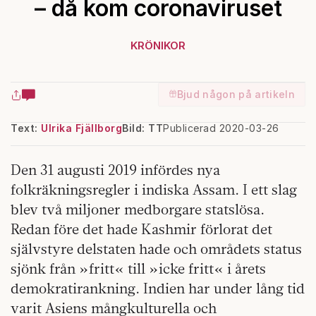
– då kom coronaviruset
KRÖNIKOR
Bjud någon på artikeln
Text:
Ulrika Fjällborg
Bild: TT
Publicerad 2020-03-26
Den 31 augusti 2019 infördes nya
folkräkningsregler i indiska Assam. I ett slag
blev två miljoner medborgare statslösa.
Redan före det hade Kashmir förlorat det
självstyre delstaten hade och områdets status
sjönk från »fritt« till »icke fritt« i årets
demokratirankning. Indien har under lång tid
varit Asiens mångkulturella och