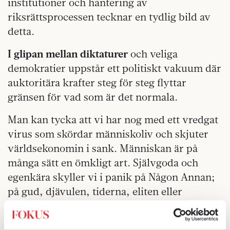
institutioner och hantering av
riksrättsprocessen tecknar en tydlig bild av
detta.
I glipan mellan diktaturer
och veliga
demokratier uppstår ett politiskt vakuum där
auktoritära krafter steg för steg flyttar
gränsen för vad som är det normala.
Man kan tycka att vi har nog med ett vredgat
virus som skördar människoliv och skjuter
världsekonomin i sank. Människan är på
många sätt en ömkligt art. Självgoda och
egenkära skyller vi i panik på Någon Annan;
på gud, djävulen, tiderna, eliten eller
»invandrarna«.
Ändå – vi har ett medvetande. Vi har makten