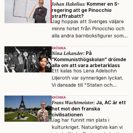
Johan Hakelius:
Kommer en S-
regering att ge Pinocchio
straffrabatt?
Jag hoppas att Sveriges väljare
minns hotet från Pinocchio och
alla andra barnboksfigurer som
snart befrias från hämmande
KRÖNIKA
upphovsrätt.
Nina Lekander:
På
”Kommunisthögskolan” drömde
alla om att vara arbetarklass
Ett kalas hos Lena Adelsohn
Liljeroth var synnerligen lyckat.
Vi dansade till "Staten och
kapitalet", Ebba Gröns version.
KRÖNIKA
Frans Wachtmeister:
Ja, AC är ett
hot mot den franska
civilisationen
Jag har funnit min plats i
kulturkriget. Naturligtvis kan vi