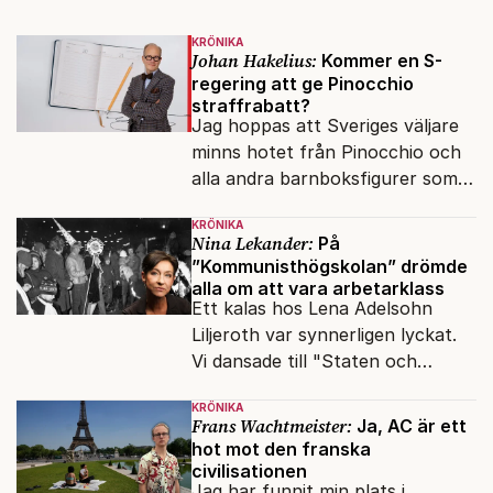
KRÖNIKA
Johan Hakelius:
Kommer en S-
regering att ge Pinocchio
straffrabatt?
Jag hoppas att Sveriges väljare
minns hotet från Pinocchio och
alla andra barnboksfigurer som
snart befrias från hämmande
KRÖNIKA
upphovsrätt.
Nina Lekander:
På
”Kommunisthögskolan” drömde
alla om att vara arbetarklass
Ett kalas hos Lena Adelsohn
Liljeroth var synnerligen lyckat.
Vi dansade till "Staten och
kapitalet", Ebba Gröns version.
KRÖNIKA
Frans Wachtmeister:
Ja, AC är ett
hot mot den franska
civilisationen
Jag har funnit min plats i