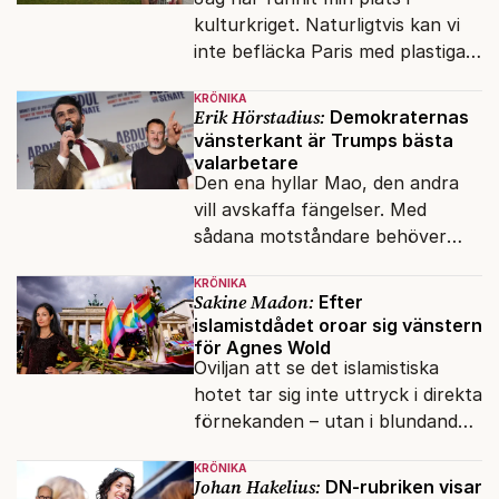
kulturkriget. Naturligtvis kan vi
inte befläcka Paris med plastiga
klossar från Panasonic.
KRÖNIKA
Erik Hörstadius:
Demokraternas
vänsterkant är Trumps bästa
valarbetare
Den ena hyllar Mao, den andra
vill avskaffa fängelser. Med
sådana motståndare behöver
presidenten knappt några
KRÖNIKA
vänner.
Sakine Madon:
Efter
islamistdådet oroar sig vänstern
för Agnes Wold
Oviljan att se det islamistiska
hotet tar sig inte uttryck i direkta
förnekanden – utan i blundandet
och den återkommande
KRÖNIKA
fokusförflyttningen.
Johan Hakelius:
DN-rubriken visar