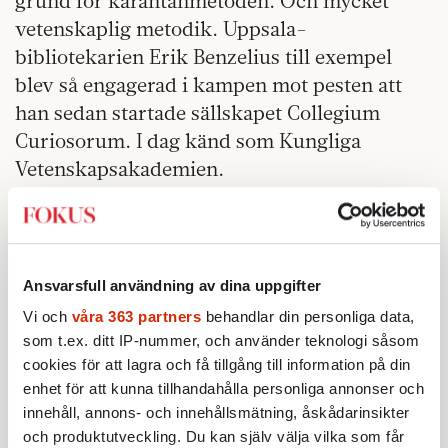
grund för karantänmetoden. Och mycket
vetenskaplig metodik. Uppsala-
bibliotekarien Erik Benzelius till exempel
blev så engagerad i kampen mot pesten att
han sedan startade sällskapet Collegium
Curiosorum. I dag känd som Kungliga
Vetenskapsakademien.
Film, podd, bok. Oavsett form är kulturen
livsviktig. Den hjälper oss att formulera,
förtvivla över och acceptera villkoren för vår
Ansvarsfull användning av dina uppgifter
existens. Den hjälper oss att dokumentera,
Vi och
våra 363 partners
behandlar din personliga data,
reflektera och förmedla hur vi tidigare tagit
som t.ex. ditt IP-nummer, och använder teknologi såsom
oss igenom mörka grottsystem, löst
cookies för att lagra och få tillgång till information på din
komplexa problem och blivit bättre på … ja,
enhet för att kunna tillhandahålla personliga annonser och
allt.
innehåll, annons- och innehållsmätning, åskådarinsikter
och produktutveckling. Du kan själv välja vilka som får