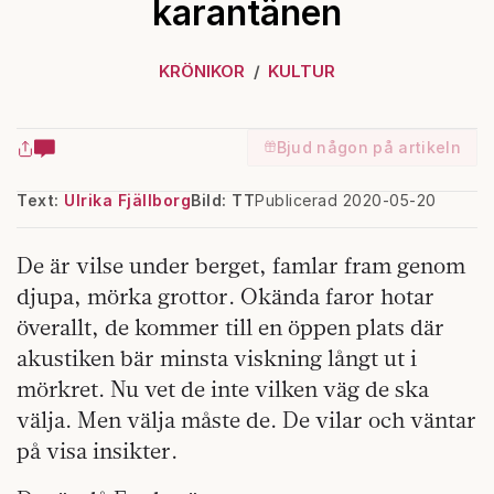
karantänen
KRÖNIKOR
KULTUR
Bjud någon på artikeln
Text:
Ulrika Fjällborg
Bild: TT
Publicerad 2020-05-20
De är vilse under berget, famlar fram genom
djupa, mörka grottor. Okända faror hotar
överallt, de kommer till en öppen plats där
akustiken bär minsta viskning långt ut i
mörkret. Nu vet de inte vilken väg de ska
välja. Men välja måste de. De vilar och väntar
på visa insikter.