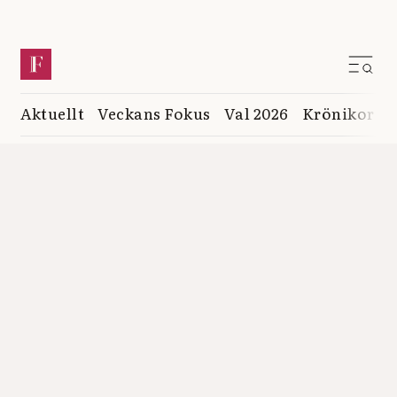
Aktuellt
Veckans Fokus
Val 2026
Krönikor
K