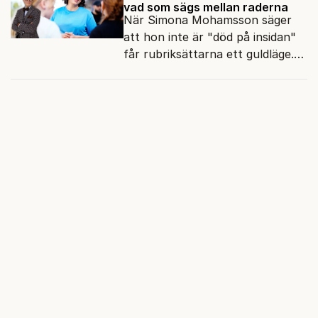
vad som sägs mellan raderna
När Simona Mohamsson säger
att hon inte är "död på insidan"
får rubriksättarna ett guldläge.
Med små signaler blinkar man i
moraliskt samförstånd till
läsarna.