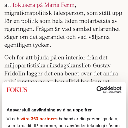
att
fokusera på Maria Ferm
,
migrationspolitisk talesperson, som stått upp
för en politik som hela tiden motarbetats av
regeringen. Frågan är vad samlad erfarenhet
säger om det agerandet och vad väljarna
egentligen tycker.
Och för att bjuda på en interiör från det
miljöpartistiska riksdagskansliet: Gustav
Fridolin lägger det ena benet över det andra
och konstaterar att han alltid har kunnat
förutspå trender i debatten men att han inte
har en aning om vilken fråga som kommer att
dominera detta val. Förresten, kunde Donald
Ansvarsfull användning av dina uppgifter
Trump bli president?
Vi och
våra 363 partners
behandlar din personliga data,
som t.ex. ditt IP-nummer, och använder teknologi såsom