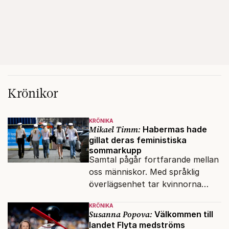
Krönikor
KRÖNIKA
Mikael Timm:
Habermas hade
gillat deras feministiska
sommarkupp
Samtal pågår fortfarande mellan
oss människor. Med språklig
överlägsenhet tar kvinnorna
över det offentliga rummet.
KRÖNIKA
Susanna Popova:
Välkommen till
landet Flyta medströms