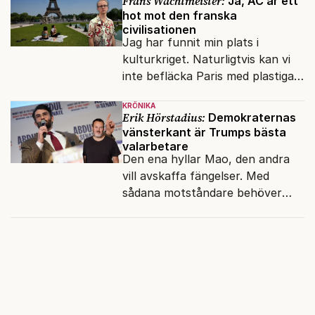
Frans Wachtmeister:
Ja, AC är ett
hot mot den franska
civilisationen
Jag har funnit min plats i
kulturkriget. Naturligtvis kan vi
inte befläcka Paris med plastiga
klossar från Panasonic.
KRÖNIKA
Erik Hörstadius:
Demokraternas
vänsterkant är Trumps bästa
valarbetare
Den ena hyllar Mao, den andra
vill avskaffa fängelser. Med
sådana motståndare behöver
presidenten knappt några
vänner.