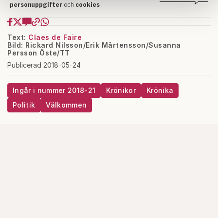
samlat in när du har använt deras tjänster.
Om du vill läsa mer om hur vi hanterar personuppgifter
kan du göra det
här
.
Text:
Claes de Faire
Bild: Rickard Nilsson/Erik Mårtensson/Susanna
Persson Öste/TT
Publicerad 2018-05-24
Ingår i nummer 2018-21
Krönikor
Krönika
Politik
Välkommen