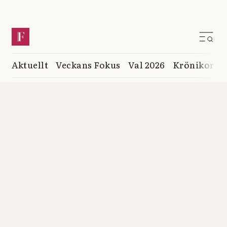
Aktuellt
Veckans Fokus
Val 2026
Krönikor
K