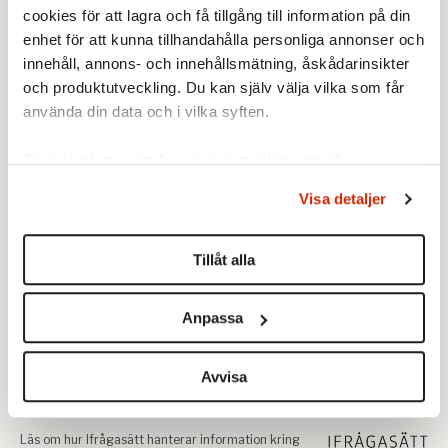
cookies för att lagra och få tillgång till information på din
enhet för att kunna tillhandahålla personliga annonser och
innehåll, annons- och innehållsmätning, åskådarinsikter
och produktutveckling. Du kan själv välja vilka som får
använda din data och i vilka syften.
Ta reda på mer om hur dina personliga uppgifter
behandlas och ställ in dina preferenser i
detaljsektionen
.
Visa detaljer
Du kan ändra eller dra tillbaka ditt samtycke när som
helst från cookie-förklaringen.
Tillåt alla
Vi använder enhetsidentifierare för att anpassa innehållet
och annonserna till användarna, tillhandahålla funktioner
Anpassa
för sociala medier och analysera vår trafik. Vi
vidarebefordrar även sådana identifierare och annan
information från din enhet till de sociala medier och
Avvisa
annons- och analysföretag som vi samarbetar med.
Dessa kan i sin tur kombinera informationen med annan
information som du har tillhandahållit eller som de har