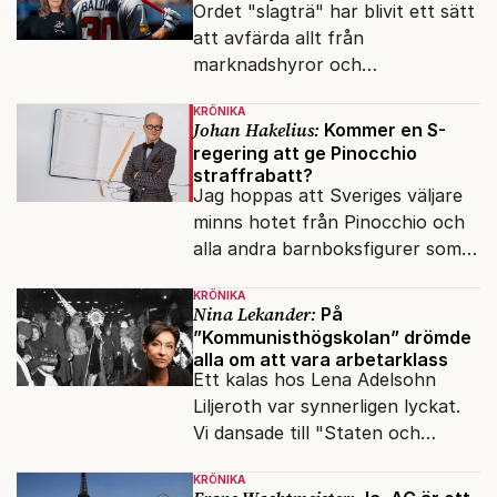
Ordet "slagträ" har blivit ett sätt
att avfärda allt från
marknadshyror och
slöserikommissioner till frågor
KRÖNIKA
om antisemitism.
Johan Hakelius:
Kommer en S-
regering att ge Pinocchio
straffrabatt?
Jag hoppas att Sveriges väljare
minns hotet från Pinocchio och
alla andra barnboksfigurer som
snart befrias från hämmande
KRÖNIKA
upphovsrätt.
Nina Lekander:
På
”Kommunisthögskolan” drömde
alla om att vara arbetarklass
Ett kalas hos Lena Adelsohn
Liljeroth var synnerligen lyckat.
Vi dansade till "Staten och
kapitalet", Ebba Gröns version.
KRÖNIKA