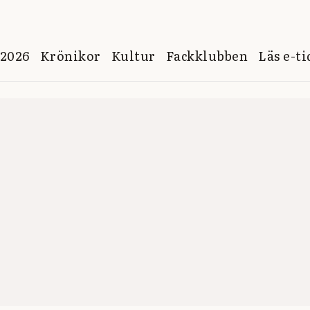
 2026
Krönikor
Kultur
Fackklubben
Läs e-t