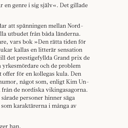
en genre i sig själv«. Det gillade
ar att spänningen mellan Nord-
lla utbudet från båda länderna.
re, vars bok »Den rätta tiden för
ukar kallas en litterär sensation
ill det prestigefyllda Grand prix de
 en yrkesmördare och de problem
 offer för en kollegas kula. Den
 humor, något som, enligt Kim Un-
on från de nordiska vikingasagorna.
t sårade personer hinner säga
is som karaktärerna i många av
äger han.