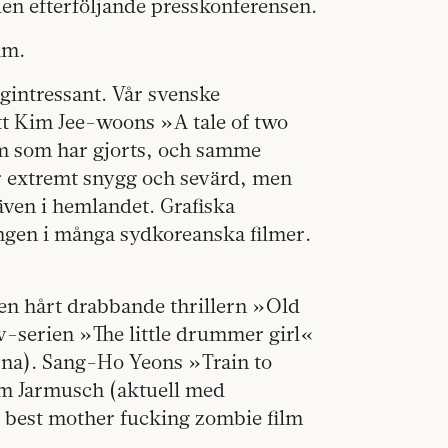
en efterföljande presskonferensen.
lm.
gintressant. Vår svenske
tt Kim Jee-woons »A tale of two
lm som har gjorts, och samme
är extremt snygg och sevärd, men
 även i hemlandet. Grafiska
ingen i många sydkoreanska filmer.
en hårt drabbande thrillern »Old
-serien »The little drummer girl«
rna). Sang-Ho Yeons »Train to
Jim Jarmusch (aktuell med
 best mother fucking zombie film