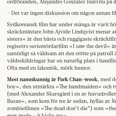
ordföranden, Alejandro González Inárritu på d
– Det var ingen diskussion om någon annan fi
Sydkoreansk film har under många år varit hö
skräckmästare John Ajvide Lindqvist menar a
sisters« är den bästa och ruggigaste skräckfi
regissörs seriemördarfilm »I saw the devil« 
samtidigt så våldsam att den stötte på patrull
våldsskildringar har en naturlig plats i handl
Ofta med en lakonisk, mörk humor.
Mest namnkunnig är Park Chan-wook
, med d
boy«, den utmärkta »The handmaiden« och tv
(med Alexander Skarsgård i en av huvudrolle
Busan«, som kom för tre år sedan, hyllas av 
zombiefilmen »The dead don’t die”) som »the
ever made – it kicks ass«.