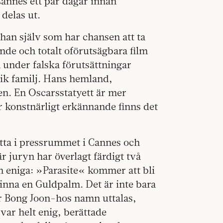
 Cannes ett par dagar innan
delas ut.
han själv som har chansen att ta
nde och totalt oförutsägbara film
 under falska förutsättningar
 rik familj. Hans hemland,
en. En Oscarsstatyett är mer
r konstnärligt erkännande finns det
tta i pressrummet i Cannes och
r juryn har överlagt färdigt två
an eniga: »Parasite« kommer att bli
vinna en Guldpalm. Det är inte bara
r Bong Joon-hos namn uttalas,
var helt enig, berättade