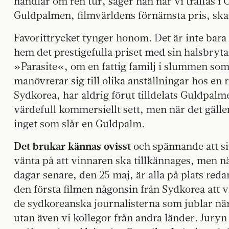
handlar om ren tur, säger han när vi träffas i
Guldpalmen, filmvärldens förnämsta pris, ska 
Favorittrycket tynger honom. Det är inte bara 
hem det prestigefulla priset med sin halsbryta
»Parasite«, om en fattig familj i slummen som
manövrerar sig till olika anställningar hos en
Sydkorea, har aldrig förut tilldelats Guldpalm
värdefull kommersiellt sett, men när det gälle
inget som slår en Guldpalm.
Det brukar kännas ovisst
och spännande att si
vänta på att vinnaren ska tillkännages, men nä
dagar senare, den 25 maj, är alla på plats red
den första filmen någonsin från Sydkorea att 
de sydkoreanska journalisterna som jublar nä
utan även vi kollegor från andra länder. Juryn 