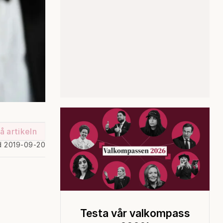
å artikeln
d 2019-09-20
Testa vår valkompass