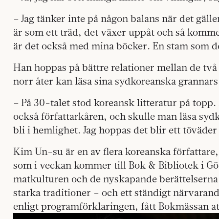
– Jag tänker inte på någon balans när det gäll
är som ett träd, det växer uppåt och så kommer
är det också med mina böcker. En stam som de
Han hoppas på bättre relationer mellan de två 
norr åter kan läsa sina sydkoreanska grannars 
– På 30-talet stod koreansk litteratur på topp. 
också författarkåren, och skulle man läsa sydko
bli i hemlighet. Jag hoppas det blir ett töväde
Kim Un-su är en av flera koreanska författare
som i veckan kommer till Bok & Bibliotek i G
matkulturen och de nyskapande berättelserna
starka traditioner – och ett ständigt närvara
enligt programförklaringen, fått Bokmässan a