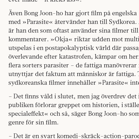
Även Bong Joon-ho har gjort film på engels
med »Parasite« återvänder han till Sydkorea.
är han den som oftast använder sina filmer ti
kommentarer. »Okja« riktar udden mot multi
utspelas i en postapokalyptisk värld där passa
överlevande efter katastrofen, kämpar om her
flera sorters parasiter – de fattiga manövrerar
utnyttjar det faktum att människor är fattiga. T
sydkoreanska filmer innehåller »Parasite« int
– Det finns våld i slutet, men jag överdrev det 
publiken förlorar greppet om historien, i stäl
specialeffekt« och så, säger Bong Joon-ho som
genre för sin film.
– Det är en svart komedi-skräck-action-par