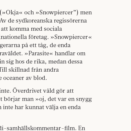
ka (»Okja« och »Snowpiercer”) men
 Av de sydkoreanska regissörerna
ll att komma med sociala
nationella företag. »Snowpiercer«
gerarna på ett tåg, de enda
raväldet. »Parasite« handlar om
 in sig hos de rika, medan dessa
ill skillnad från andra
e oceaner av blod.
inte. Överdrivet våld gör att
let börjar man »oj, det var en snygg
 inte har kunnat välja en enda
odi-samhällskommentar-film. En