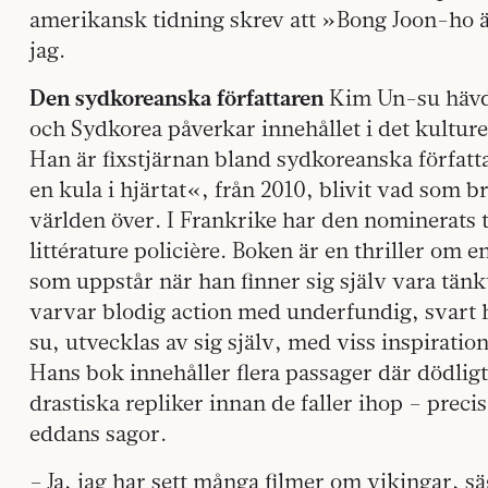
amerikansk tidning skrev att »Bong Joon-ho är 
jag.
D
en sydkoreanska författaren
Kim Un-su hävd
och Sydkorea påverkar innehållet i det kulture
Han är fixstjärnan bland sydkoreanska författa
en kula i hjärtat«, från 2010, blivit vad som br
världen över. I Frankrike har den nominerats t
littérature policière. Boken är en thriller om
som uppstår när han finner sig själv vara tänkt
varvar blodig action med underfundig, svart
su, utvecklas av sig själv, med viss inspirati
Hans bok innehåller flera passager där dödlig
drastiska repliker innan de faller ihop – prec
eddans sagor.
– Ja, jag har sett många filmer om vikingar, s