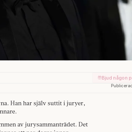
Bjud någon p
Publicera
a. Han har själv suttit i juryer,
innare.
vtimmen av jurysammanträdet. Det