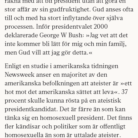
räkna med att bli president utan att göra en
stor affär av sin gudfruktighet. Gud anses ofta
till och med ha stort inflytande över själva
processen. Inför presidentvalet 2000
deklarerade George W Bush: »Jag vet att det
inte kommer bli lätt för mig och min familj,
men Gud vill att jag gör detta.«
Enligt en studie i amerikanska tidningen
Newsweek anser en majoritet av den
amerikanska befolkningen att ateister är »ett
hot mot det amerikanska sättet att leva«. 37
procent skulle kunna rösta på en ateistisk
presidentkandidat. Det är färre än som kan
tänka sig en homosexuell president. Det finns
fler kändisar och politiker som är offentligt
homosexuella än som är uttalade ateister.