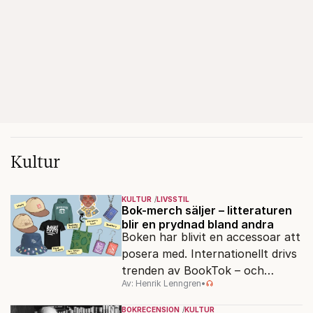
Kultur
KULTUR
LIVSSTIL
Bok-merch säljer – litteraturen
blir en prydnad bland andra
Boken har blivit en accessoar att
posera med. Internationellt drivs
trenden av BookTok – och
Av: Henrik Lenngren
•
förlagen följer efter.
BOKRECENSION
KULTUR