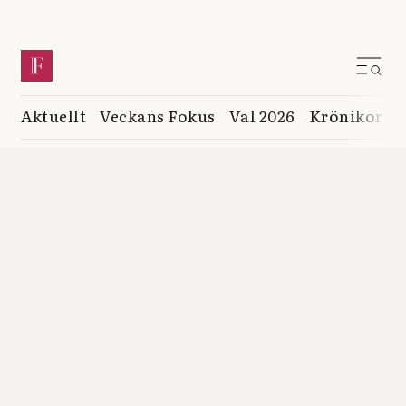
Aktuellt
Veckans Fokus
Val 2026
Krönikor
K