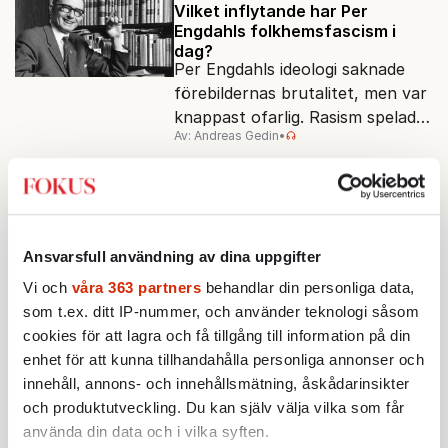
Vilket inflytande har Per
Engdahls folkhemsfascism i
dag?
Per Engdahls ideologi saknade
förebildernas brutalitet, men var
knappast ofarlig. Rasism spelades
Av: Andreas Gedin
•
ned i förmån för "kultur". Känns
det igen?
KULTUR
Från ”Lära för livet” till ”Klass 9
A” – så har bilden av skolan
förändrats
Bilden av en skola i kris – tyngd
Ansvarsfull användning av dina uppgifter
av reformer och nya
Vi och
våra 363 partners
behandlar din personliga data,
betygssystem – dominerar. Men
som t.ex. ditt IP-nummer, och använder teknologi såsom
Av: Carina Wahlstedt Janson
•
vem äger berättelsen om skolan?
cookies för att lagra och få tillgång till information på din
KULTUR
LIVSSTIL
enhet för att kunna tillhandahålla personliga annonser och
Augustis bästa serier: Spioner,
innehåll, annons- och innehållsmätning, åskådarinsikter
rockikoner och galne Larry
Fokus tv-serieanalytiker Fredrik
och produktutveckling. Du kan själv välja vilka som får
Virtanen gräver fram aktuella
använda din data och i vilka syften.