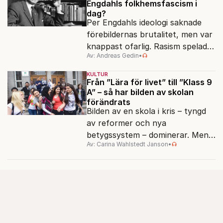
Engdahls folkhemsfascism i
dag?
Per Engdahls ideologi saknade
förebildernas brutalitet, men var
knappast ofarlig. Rasism spelades
Av: Andreas Gedin
•
ned i förmån för "kultur". Känns
det igen?
KULTUR
Från ”Lära för livet” till ”Klass 9
A” – så har bilden av skolan
förändrats
Bilden av en skola i kris – tyngd
av reformer och nya
betygssystem – dominerar. Men
Av: Carina Wahlstedt Janson
•
vem äger berättelsen om skolan?