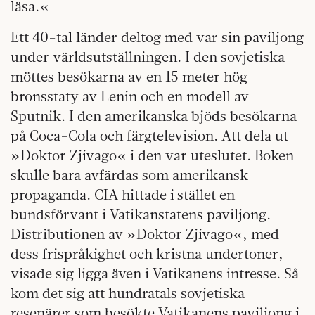
läsa.«
Ett 40-tal länder deltog med var sin paviljong
under världsutställningen. I den sovjetiska
möttes besökarna av en 15 meter hög
bronsstaty av Lenin och en modell av
Sputnik. I den amerikanska bjöds besökarna
på Coca-Cola och färgtelevision. Att dela ut
»Doktor Zjivago« i den var uteslutet. Boken
skulle bara avfärdas som amerikansk
propaganda. CIA hittade i stället en
bundsförvant i Vatikanstatens paviljong.
Distributionen av »Doktor Zjivago«, med
dess frispråkighet och kristna undertoner,
visade sig ligga även i Vatikanens intresse. Så
kom det sig att hundratals sovjetiska
resenärer som besökte Vatikanens paviljong i