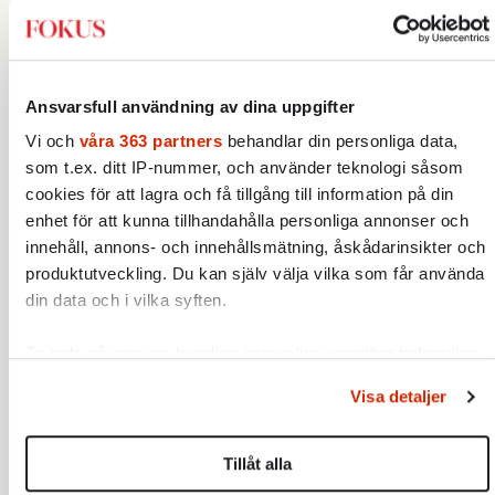
lyriken som på den stora ryska
berättartraditionens område«.
Efter Svenska Akademiens tillkännagivande
Ansvarsfull användning av dina uppgifter
lät Pasternak meddela via telegram att han
Vi och
våra 363 partners
behandlar din personliga data,
kände sig oändligt tacksam och överväldigad.
som t.ex. ditt IP-nummer, och använder teknologi såsom
Fyra dagar senare skickade han ett nytt
cookies för att lagra och få tillgång till information på din
enhet för att kunna tillhandahålla personliga annonser och
telegram där han tackade nej till priset. Det
innehåll, annons- och innehållsmätning, åskådarinsikter och
var inte bara han själv som riskerade
produktutveckling. Du kan själv välja vilka som får använda
repressalier – hans älskarinna Olga Ivinskaja
din data och i vilka syften.
riskerade att skickas till ett Gulagläger.
Ta reda på mer om hur dina personliga uppgifter behandlas
1989 tilläts Jevgenij Borisovitj Pasternak resa
och ställ in dina preferenser i
detaljsektionen
. Du kan
till Stockholm för att ta emot Nobelpriset å
Visa detaljer
ändra eller dra tillbaka ditt samtycke när som helst från
sin faders vägnar, drygt 30 år efter
cookie-förklaringen.
tillkännagivandet.
Tillåt alla
Vi använder enhetsidentifierare för att anpassa innehållet