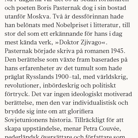
och poeten Boris Pasternak dog i sin bostad
utanför Moskva. Två år dessförinnan hade
han belönats med Nobelpriset i litteratur, till
stor del som ett erkännande för hans i dag
mest kända verk, »Doktor Zjivago«.
Pasternak började skriva på romanen 1945.
Den berättelse som växte fram baserades på
hans erfarenheter av det tumult som hade
präglat Rysslands 1900-tal, med världskrig,
revolutioner, inbördeskrig och politiskt
förtryck. Det var ingen ideologiskt motiverad
berättelse, men den var individualistisk och
brydde sig inte om att glorifiera
Sovjetunionens historia. Tillräckligt för att
skapa uppståndelse, menar Petra Couvée,
nederländsk översättare och författare som