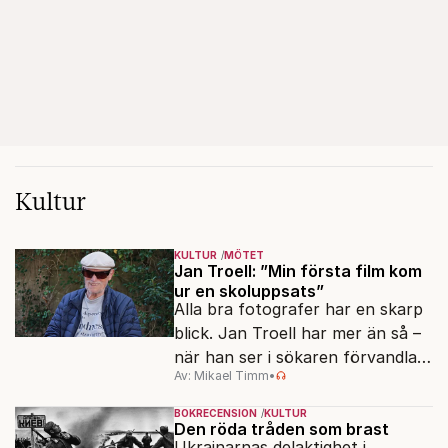
Kultur
KULTUR
MÖTET
Jan Troell: ”Min första film kom
ur en skoluppsats”
Alla bra fotografer har en skarp
blick. Jan Troell har mer än så –
när han ser i sökaren förvandlas
Av: Mikael Timm
•
vardagen till underverk. Fyllda 95
gör han en ny film.
BOKRECENSION
KULTUR
Den röda tråden som brast
Ukrainarnas delaktighet i