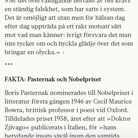
»Av det överväldigande flertalet av oss krävs
en ständig falskhet, som har satts i system.
Det är omöjligt att utan men för hälsan dag
efter dag uppträda på ett rakt motsatt sätt
mot vad man känner: ivrigt försvara det man
inte tycker om och hyckla glädje över det som
bringar en olycka.« <
***
FAKTA: Pasternak och Nobelpriset
Boris Pasternak nominerades till Nobelpriset i
litteratur första gången 1946 av Cecil Maurice
Bowra, brittisk professor i poesi vid Oxford.
Tilldelades priset 1958, året efter att »Doktor
Zjivago« publicerats i Italien, för »hans
betydande insats såväl inom den samtida