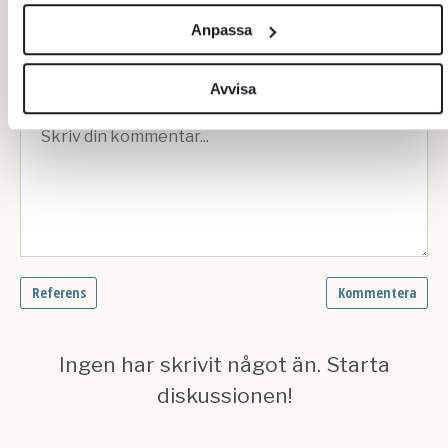
och annonserna till användarna, tillhandahålla funktioner för
Anpassa
sociala medier och analysera vår trafik. Vi vidarebefordrar
även sådana identifierare och annan information från din
enhet till de sociala medier och annons- och analysföretag
Avvisa
som vi samarbetar med. Dessa kan i sin tur kombinera
informationen med annan information som du har
tillhandahållit eller som de har samlat in när du har använt
deras tjänster.
Om du vill läsa mer om hur vi hanterar personuppgifter kan
du göra det
här
.