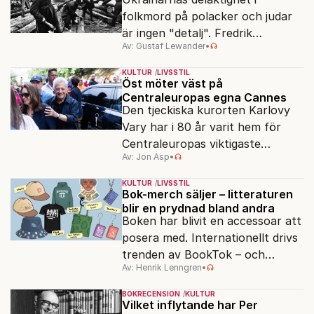
folkmord på polacker och judar
är ingen "detalj". Fredrik
Av: Gustaf Lewander
•
Segerfeldts iver att skildra den
ryska imperialismen leder till en
KULTUR
LIVSSTIL
förenklad bild av historien.
Öst möter väst på
Centraleuropas egna Cannes
Den tjeckiska kurorten Karlovy
Vary har i 80 år varit hem för
Centraleuropas viktigaste
Av: Jon Asp
•
filmfestival – en plats där
Hollywoodglans möter
KULTUR
LIVSSTIL
egensinnighet.
Bok-merch säljer – litteraturen
blir en prydnad bland andra
Boken har blivit en accessoar att
posera med. Internationellt drivs
trenden av BookTok – och
Av: Henrik Lenngren
•
förlagen följer efter.
BOKRECENSION
KULTUR
Vilket inflytande har Per