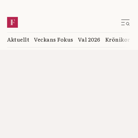
Aktuellt
Veckans Fokus
Val 2026
Krönikor
K