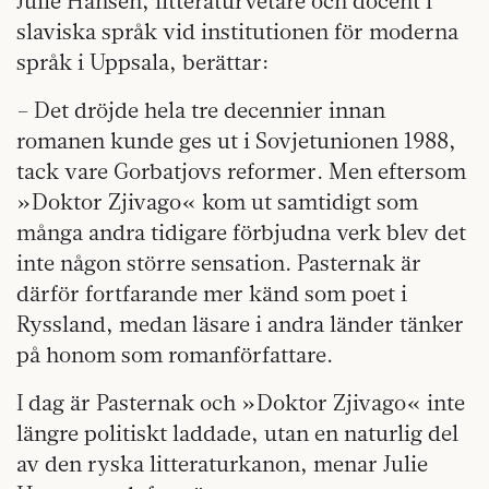
Julie Hansen, litteraturvetare och docent i
slaviska språk vid institutionen för moderna
språk i Uppsala, berättar:
– Det dröjde hela tre decennier innan
romanen kunde ges ut i Sovjetunionen 1988,
tack vare Gorbatjovs reformer. Men eftersom
»Doktor Zjivago« kom ut samtidigt som
många andra tidigare förbjudna verk blev det
inte någon större sensation. Pasternak är
därför fortfarande mer känd som poet i
Ryssland, medan läsare i andra länder tänker
på honom som romanförfattare.
I dag är Pasternak och »Doktor Zjivago« inte
längre politiskt laddade, utan en naturlig del
av den ryska litteraturkanon, menar Julie