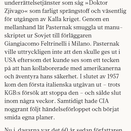
underrättelsetjänster som såg »Doktor
Zjivago« som farligt sprängstoff och väsentlig
för utgången av Kalla kriget. Genom en
mellanhand lät Pasternak smuggla ut manu-
skriptet ur Sovjet till förläggaren
Giangiacomo Feltrinelli i Milano. Pasternak
ville uttryckligen inte att den skulle ges ut i
USA eftersom det kunde ses som ett tecken
på att han kollaborerade med amerikanerna
och äventyra hans säkerhet. I slutet av 1957
kom den första italienska utgåvan ut – trots
KGB:s försök att stoppa den – och sålde slut
inom några veckor. Samtidigt hade CIA
noggrant följt händelseförloppet och börjat
smida egna planer.
Nu i dagarna var det 60 år sedan författaren