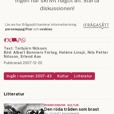
Text: Torbjörn Nilsson
Bild: Albert Bonniers Förlag, Heléne Linsjö, Nils Petter
Nilsson, Erlend Aas
Publicerad 2007-12-20
Ingår i nummer 2007-43
Kultur
Litteratur
Litteratur
BOKRECENSION
KULTUR
Den röda tråden som brast
Av: Gustaf Lewander
•