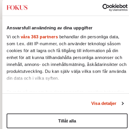
Ansvarsfull användning av dina uppgifter
Kultur
Vi och
våra 363 partners
behandlar din personliga data,
som t.ex. ditt IP-nummer, och använder teknologi såsom
cookies för att lagra och få tillgång till information på din
KRÖNIKA
Mikael Timm:
Habermas hade
enhet för att kunna tillhandahålla personliga annonser och
gillat deras feministiska
innehåll, annons- och innehållsmätning, åskådarinsikter och
sommarkupp
produktutveckling. Du kan själv välja vilka som får använda
Samtal pågår fortfarande mellan
din data och i vilka syften.
oss människor. Med språklig
överlägsenhet tar kvinnorna
Ta reda på mer om hur dina personliga uppgifter behandlas
över det offentliga rummet.
och ställ in dina preferenser i
detaljsektionen
. Du kan
KULTUR
MÖTET
Jan Troell: ”Min första film kom
Visa detaljer
ändra eller dra tillbaka ditt samtycke när som helst från
ur en skoluppsats”
cookie-förklaringen.
Alla bra fotografer har en skarp
blick. Jan Troell har mer än så –
Tillåt alla
Vi använder enhetsidentifierare för att anpassa innehållet
när han ser i sökaren förvandlas