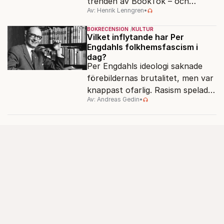
trenden av BookTok – och
Av: Henrik Lenngren
•
förlagen följer efter.
BOKRECENSION
KULTUR
Vilket inflytande har Per
Engdahls folkhemsfascism i
dag?
Per Engdahls ideologi saknade
förebildernas brutalitet, men var
knappast ofarlig. Rasism spelades
Av: Andreas Gedin
•
ned i förmån för "kultur". Känns
det igen?