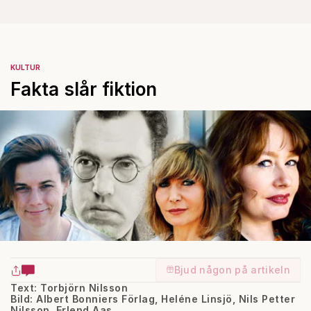
KULTUR
Fakta slår fiktion
Bjud någon på artikeln
Text: Torbjörn Nilsson
Bild: Albert Bonniers Förlag, Heléne Linsjö, Nils Petter
Nilsson, Erlend Aas