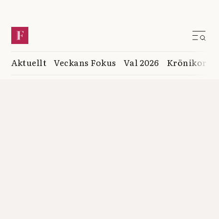
Aktuellt
Veckans Fokus
Val 2026
Krönikor
K