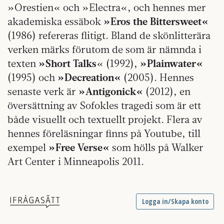
»Orestien« och »Electra«, och hennes mer
akademiska essäbok
»Eros the Bittersweet«
(1986) refereras flitigt. Bland de skönlitterära
verken märks förutom de som är nämnda i
texten
»Short Talks
« (1992),
»Plainwater«
(1995) och
»Decreation«
(2005). Hennes
senaste verk är
»Antigonick«
(2012), en
översättning av Sofokles tragedi som är ett
både visuellt och textuellt projekt. Flera av
hennes föreläsningar finns på Youtube, till
exempel
»Free Verse«
som hölls på Walker
Art Center i Minneapolis 2011.