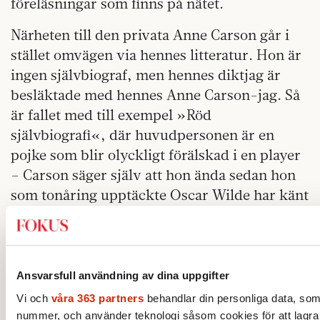
föreläsningar som finns på nätet.
Närheten till den privata Anne Carson går i
stället omvägen via hennes litteratur. Hon är
ingen självbiograf, men hennes diktjag är
besläktade med hennes Anne Carson-jag. Så
är fallet med till exempel »Röd
självbiografi«, där huvudpersonen är en
pojke som blir olyckligt förälskad i en player
– Carson säger själv att hon ända sedan hon
som tonåring upptäckte Oscar Wilde har känt
sig som en homosexuell man. Men det är
framförallt i »Nox« och i »Makens skönhet«
som liv och litteratur ligger nära varandra.
Ansvarsfull användning av dina uppgifter
»Det kan vara det verk där jag kommit
Vi och
våra 363 partners
behandlar din personliga data, som t
närmast att hitta en röst som inte är jag men
nummer, och använder teknologi såsom cookies för att lagra