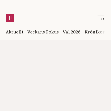
Aktuellt
Veckans Fokus
Val 2026
Krönikor
K