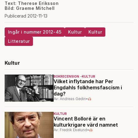
Text: Therese Eriksson
Bild: Graeme Mitchell
Publicerad 2012-11-13
Ingår i nummer 2012-45
Kultur
Kultur
Litteratur
Kultur
BOKRECENSION
KULTUR
Vilket inflytande har Per
Engdahls folkhemsfascism i
dag?
Av: Andreas Gedin
•
KULTUR
Vincent Bolloré är en
kulturkrigare värd namnet
Av: Fredrik Ekelund
•