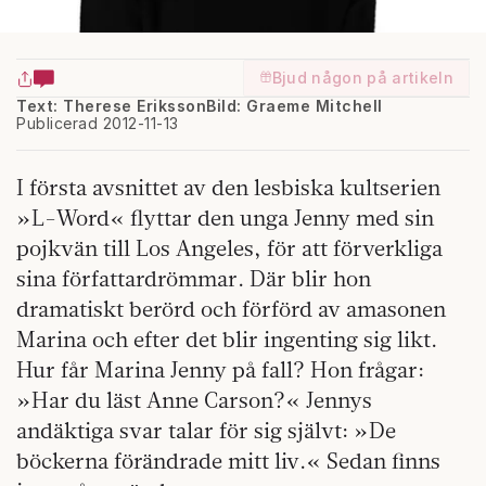
Bjud någon på artikeln
Text: Therese Eriksson
Bild: Graeme Mitchell
Publicerad 2012-11-13
I första avsnittet av den lesbiska kultserien
»L-Word« flyttar den unga Jenny med sin
pojkvän till Los Angeles, för att förverkliga
sina författardrömmar. Där blir hon
dramatiskt berörd och förförd av amasonen
Marina och efter det blir ingenting sig likt.
Hur får Marina Jenny på fall? Hon frågar:
»Har du läst Anne Carson?« Jennys
andäktiga svar talar för sig självt: »De
böckerna förändrade mitt liv.« Sedan finns