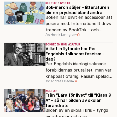
KULTUR
LIVSSTIL
Bok-merch säljer – litteraturen
blir en prydnad bland andra
Boken har blivit en accessoar att
posera med. Internationellt drivs
trenden av BookTok – och
Av: Henrik Lenngren
•
förlagen följer efter.
BOKRECENSION
KULTUR
Vilket inflytande har Per
Engdahls folkhemsfascism i
dag?
Per Engdahls ideologi saknade
förebildernas brutalitet, men var
knappast ofarlig. Rasism spelades
Av: Andreas Gedin
•
ned i förmån för "kultur". Känns
det igen?
KULTUR
Från ”Lära för livet” till ”Klass 9
A” – så har bilden av skolan
förändrats
Bilden av en skola i kris – tyngd
av reformer och nya