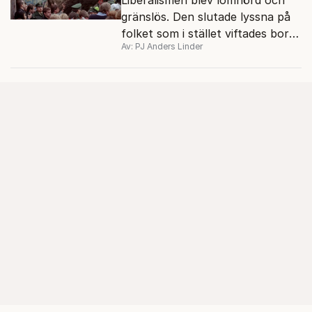
gränslös. Den slutade lyssna på
folket som i stället viftades bort
Av: PJ Anders Linder
och misstänkliggjordes. Men kan
liberalismen komma tillbaka?