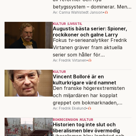
betygssystem – dominerar. Men
Av: Carina Wahlstedt Janson
•
vem äger berättelsen om skolan?
KULTUR
LIVSSTIL
Augustis bästa serier: Spioner,
rockikoner och galne Larry
Fokus tv-serieanalytiker Fredrik
Virtanen gräver fram aktuella
serier som håller för
Av: Fredrik Virtanen
•
augustisoffan – när
sensommarmörkret smyger sig
KULTUR
på och tv-utbudet blir din bästa
Vincent Bolloré är en
kulturkrigare värd namnet
vän.
Den franske högerextremisten
och miljardären har kopplat
greppet om bokmarknaden,
Av: Fredrik Ekelund
•
filmbolag, tv- och radiokanaler.
Det ska föra Le Pen till seger.
BOKRECENSION
KULTUR
Historien tog inte slut och
liberalismen blev övermodig
Liberalismen blev lomhörd och