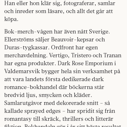
Han eller hon klär sig, fotograferar, samlar
och inreder som läsare, och allt det går att
köpa.
Bok-merch-vågen har även nått Sverige.
Ellerströms säljer Beauvoir-kepsar och
Duras-tygkassar. Ordfront har egen
merchavdelning. Vertigo, Tristero och Tranan
har egna produkter. Dark Rose Emporium i
Valdemarsvik bygger hela sin verksamhet på
att vara landets första dedikerade dark
romance-bokhandel där böckerna står
bredvid ljus, smycken och kläder.
Samlarutgåvor med dekorerade snitt – så
kallade sprayed edges – har spridit sig från
romantasy till skräck, thrillers och litterär
fiktion. Bokhandeln gör i år sitt bästa resultat