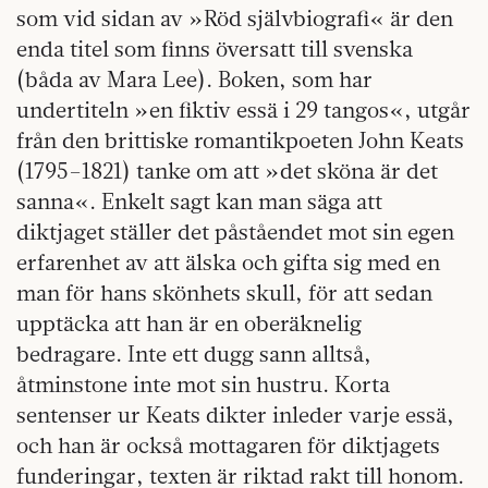
som vid sidan av »Röd självbiografi« är den
enda titel som finns översatt till svenska
(båda av Mara Lee). Boken, som har
undertiteln »en fiktiv essä i 29 tangos«, utgår
från den brittiske romantikpoeten John Keats
(1795–1821) tanke om att »det sköna är det
sanna«. Enkelt sagt kan man säga att
diktjaget ställer det påståendet mot sin egen
erfarenhet av att älska och gifta sig med en
man för hans skönhets skull, för att sedan
upptäcka att han är en oberäknelig
bedragare. Inte ett dugg sann alltså,
åtminstone inte mot sin hustru. Korta
sentenser ur Keats dikter inleder varje essä,
och han är också mottagaren för diktjagets
funderingar, texten är riktad rakt till honom.