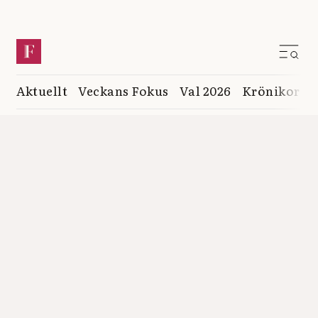
Aktuellt
Veckans Fokus
Val 2026
Krönikor
K