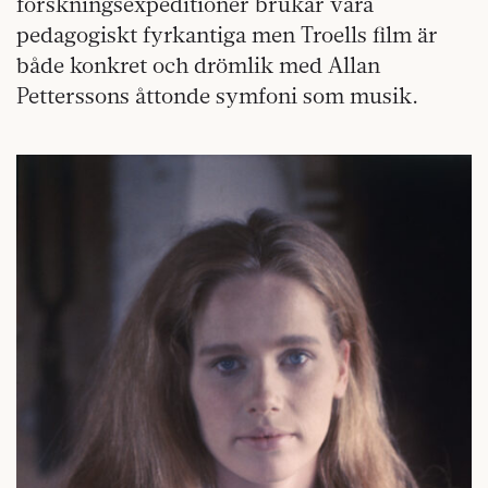
forskningsexpeditioner brukar vara
pedagogiskt fyrkantiga men Troells film är
både konkret och drömlik med Allan
Petterssons åttonde symfoni som musik.