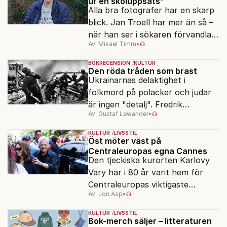
ur en skoluppsats”
Alla bra fotografer har en skarp
blick. Jan Troell har mer än så –
när han ser i sökaren förvandlas
Av: Mikael Timm
•
vardagen till underverk. Fyllda 95
gör han en ny film.
BOKRECENSION
KULTUR
Den röda tråden som brast
Ukrainarnas delaktighet i
folkmord på polacker och judar
är ingen "detalj". Fredrik
Av: Gustaf Lewander
•
Segerfeldts iver att skildra den
ryska imperialismen leder till en
KULTUR
LIVSSTIL
förenklad bild av historien.
Öst möter väst på
Centraleuropas egna Cannes
Den tjeckiska kurorten Karlovy
Vary har i 80 år varit hem för
Centraleuropas viktigaste
Av: Jon Asp
•
filmfestival – en plats där
Hollywoodglans möter
KULTUR
LIVSSTIL
egensinnighet.
Bok-merch säljer – litteraturen