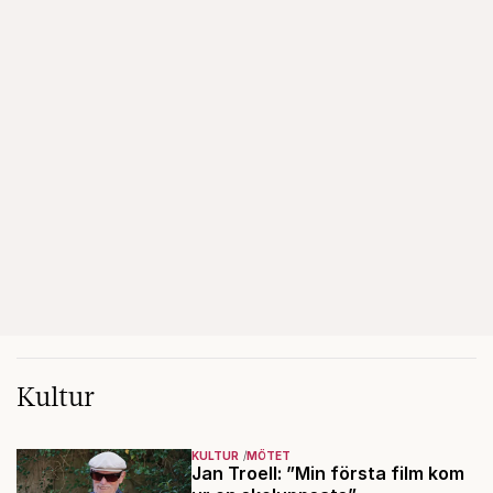
Kultur
KULTUR
MÖTET
Jan Troell: ”Min första film kom