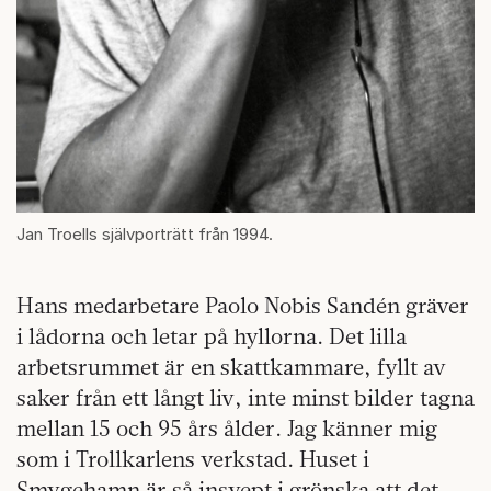
Jan Troells självporträtt från 1994.
Hans medarbetare Paolo Nobis Sandén gräver
i lådorna och letar på hyllorna. Det lilla
arbetsrummet är en skattkammare, fyllt av
saker från ett långt liv, inte minst bilder tagna
mellan 15 och 95 års ålder. Jag känner mig
som i Trollkarlens verkstad. Huset i
Smygehamn är så insvept i grönska att det