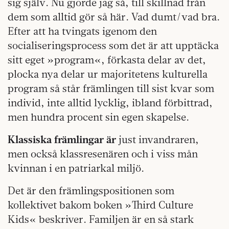
sig själv. Nu gjorde jag så, till skillnad från
dem som alltid gör så här. Vad dumt/vad bra.
Efter att ha tvingats igenom den
socialiseringsprocess som det är att upptäcka
sitt eget »program«, förkasta delar av det,
plocka nya delar ur majo­ritetens kulturella
program så står främlingen till sist kvar som
individ, inte alltid lycklig, ibland förbittrad,
men hundra procent sin egen skapelse.
Klassiska främlingar är
just invandraren,
men också klassresenären och i viss mån
kvinnan i en patriarkal miljö.
Det är den främlingspositionen som
kollektivet bakom boken »Third Culture
Kids« beskriver. Familjen är en så stark