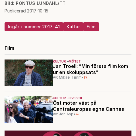
Bild: PONTUS LUNDAHL/TT
Publicerad 2017-10-15
Ingår i nummer 2017-41
Kultur
Film
Film
KULTUR
MÖTET
Jan Troell: ”Min första film kom
ur en skoluppsats”
Av: Mikael Timm
•
KULTUR
LIVSSTIL
Öst möter väst på
Centraleuropas egna Cannes
Av: Jon Asp
•