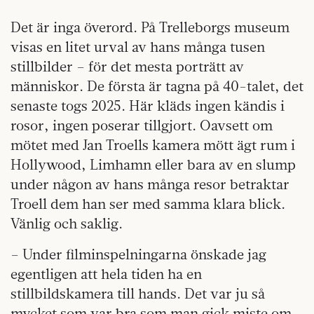
Det är inga överord. På Trelleborgs museum
visas en litet urval av hans många tusen
stillbilder – för det mesta porträtt av
människor. De första är tagna på 40-talet, det
senaste togs 2025. Här kläds ingen kändis i
rosor, ingen poserar tillgjort. Oavsett om
mötet med Jan Troells kamera mött ägt rum i
Hollywood, Limhamn eller bara av en slump
under någon av hans många resor betraktar
Troell dem han ser med samma klara blick.
Vänlig och saklig.
– Under filminspelningarna önskade jag
egentligen att hela tiden ha en
stillbildskamera till hands. Det var ju så
mycket som var bra som man gick miste om.