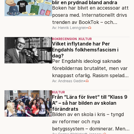
blir en prydnad bland andra
Boken har blivit en accessoar att
posera med. Internationellt drivs
trenden av BookTok – och
Av: Henrik Lenngren
•
förlagen följer efter.
BOKRECENSION
KULTUR
Vilket inflytande har Per
Engdahls folkhemsfascism i
dag?
Per Engdahls ideologi saknade
förebildernas brutalitet, men var
knappast ofarlig. Rasism spelades
Av: Andreas Gedin
•
ned i förmån för "kultur". Känns
det igen?
KULTUR
Från ”Lära för livet” till ”Klass 9
A” – så har bilden av skolan
förändrats
Bilden av en skola i kris – tyngd
av reformer och nya
betygssystem – dominerar. Men