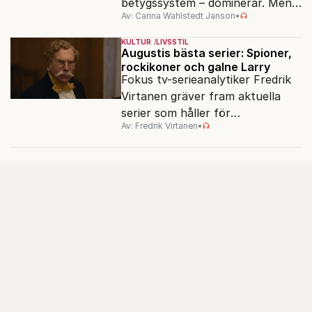
betygssystem – dominerar. Men
Av: Carina Wahlstedt Janson
•
vem äger berättelsen om skolan?
KULTUR
LIVSSTIL
Augustis bästa serier: Spioner,
rockikoner och galne Larry
Fokus tv-serieanalytiker Fredrik
Virtanen gräver fram aktuella
serier som håller för
Av: Fredrik Virtanen
•
augustisoffan – när
sensommarmörkret smyger sig
på och tv-utbudet blir din bästa
vän.