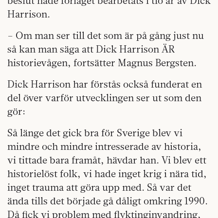
beslut hade förlaget bearbetats i tio år av Dick
Harrison.
– Om man ser till det som är på gång just nu
så kan man säga att Dick Harrison ÄR
historievågen, fortsätter Magnus Bergsten.
Dick Harrison har förstås också funderat en
del över varför utvecklingen ser ut som den
gör:
Så länge det gick bra för Sverige blev vi
mindre och mindre intresserade av historia,
vi tittade bara framåt, hävdar han. Vi blev ett
historielöst folk, vi hade inget krig i nära tid,
inget trauma att göra upp med. Så var det
ända tills det började gå dåligt omkring 1990.
Då fick vi problem med flyktinginvandring,