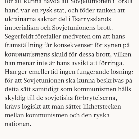
för att kunna hävda att Sovjetunionen i första
rysk
hand var en
stat, och föder tanken att
ukrainarna saknar del i Tsarrysslands
imperialism och Sovjetunionens brott.
Segerfeldt förefaller medveten om att hans
framställning får konsekvenser för synen på
kommunismens
skuld för dessa brott, vilken
han menar inte är hans avsikt att förringa.
Han ger emellertid ingen fungerande lösning:
för att Sovjetunionen ska kunna beskrivas på
detta sätt samtidigt som kommunismen hålls
skyldig till de sovjetiska förbrytelserna,
krävs logiskt att man sätter likhetstecken
mellan kommunismen och den ryska
nationen.