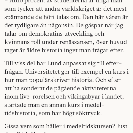
– Åttio procent av studenterna är unga män
som tycker att andra världs­kriget är det mest
spännande de hört talas om. Den här våren är
det tydligare än någonsin. De gäspar när jag
talar om demokratins utveckling och
kvinnans roll under renässansen, över huvud
taget är äldre historia inget man frågar efter.
Till viss del har Lund anpassat sig till efter­
frågan. Universitetet ger till exempel en kurs i
hur man populärskriver historia. Och efter
att ha sonderat de pågående aktiviteterna
inom live-rörelsen och vikingabyar i landet,
startade man en annan kurs i medel­
tidshistoria, som har högt söktryck.
Gissa vem som håller i medeltidskursen? Just