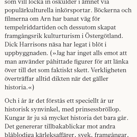
som vill locka in oskulder i ämnet via
populärkulturella inkörsportar. Böckerna och
filmerna om Arn har banat väg för
tempelriddartiden och dessutom skapat
framgångsrik kulturturism i Östergötland.
Dick Harrisons näsa har legat i blöt i
uppbyggnaden. (»Jag har inget alls emot att
man använder påhittade figurer för att länka
över till det som faktiskt skett. Verkligheten
överträffar alltid dikten när det gäller
historia.«)
Och i år är det förstås ett speciellt år ur
historisk synvinkel, med prinsessbröllop.
Kungar är ju så mycket historia det bara går.
Det genererar tillbakablickar mot andra
blåblodiga kärleksaffärer, svek, framgångar,