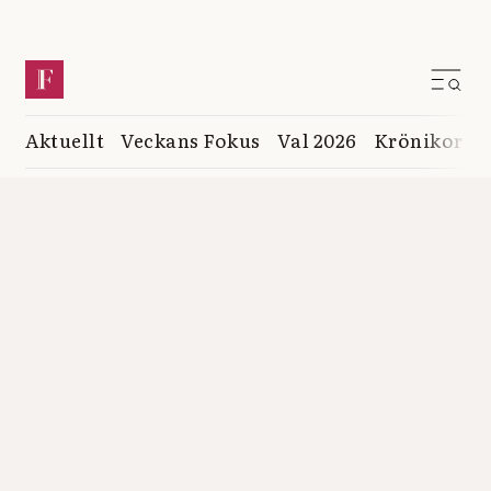
Aktuellt
Veckans Fokus
Val 2026
Krönikor
K