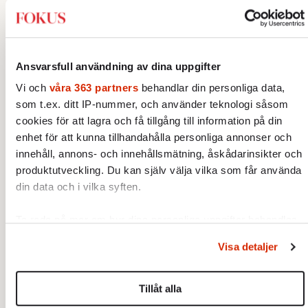
Harrison.
Ansvarsfull användning av dina uppgifter
Vi och
våra 363 partners
behandlar din personliga data,
som t.ex. ditt IP-nummer, och använder teknologi såsom
cookies för att lagra och få tillgång till information på din
enhet för att kunna tillhandahålla personliga annonser och
innehåll, annons- och innehållsmätning, åskådarinsikter och
produktutveckling. Du kan själv välja vilka som får använda
din data och i vilka syften.
Ta reda på mer om hur dina personliga uppgifter behandlas
och ställ in dina preferenser i
detaljsektionen
. Du kan
Visa detaljer
ändra eller dra tillbaka ditt samtycke när som helst från
cookie-förklaringen.
Tillåt alla
Vi använder enhetsidentifierare för att anpassa innehållet