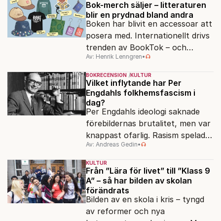
egensinnighet.
Bok-merch säljer – litteraturen
blir en prydnad bland andra
Boken har blivit en accessoar att
posera med. Internationellt drivs
trenden av BookTok – och
Av: Henrik Lenngren
•
förlagen följer efter.
BOKRECENSION
KULTUR
Vilket inflytande har Per
Engdahls folkhemsfascism i
dag?
Per Engdahls ideologi saknade
förebildernas brutalitet, men var
knappast ofarlig. Rasism spelades
Av: Andreas Gedin
•
ned i förmån för "kultur". Känns
det igen?
KULTUR
Från ”Lära för livet” till ”Klass 9
A” – så har bilden av skolan
förändrats
Bilden av en skola i kris – tyngd
av reformer och nya