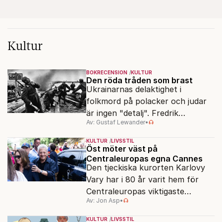
Kultur
BOKRECENSION
KULTUR
Den röda tråden som brast
Ukrainarnas delaktighet i
folkmord på polacker och judar
är ingen "detalj". Fredrik
Av: Gustaf Lewander
•
Segerfeldts iver att skildra den
ryska imperialismen leder till en
KULTUR
LIVSSTIL
förenklad bild av historien.
Öst möter väst på
Centraleuropas egna Cannes
Den tjeckiska kurorten Karlovy
Vary har i 80 år varit hem för
Centraleuropas viktigaste
Av: Jon Asp
•
filmfestival – en plats där
Hollywoodglans möter
KULTUR
LIVSSTIL