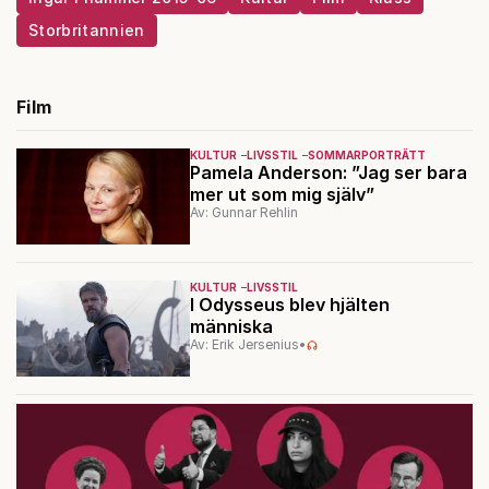
Storbritannien
Film
KULTUR
LIVSSTIL
SOMMARPORTRÄTT
Pamela Anderson: ”Jag ser bara
mer ut som mig själv”
Av: Gunnar Rehlin
KULTUR
LIVSSTIL
I Odysseus blev hjälten
människa
Av: Erik Jersenius
•