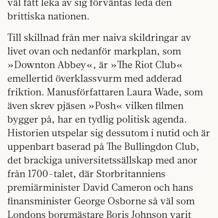
väl fått leka av sig förväntas leda den
brittiska nationen.
Till skillnad från mer naiva skildringar av
livet ovan och nedanför markplan, som
»Downton Abbey«, är »The Riot Club«
emellertid överklassvurm med adderad
friktion. Manusförfattaren Laura Wade, som
även skrev pjäsen »Posh« vilken filmen
bygger på, har en tydlig politisk agenda.
Historien utspelar sig dessutom i nutid och är
uppenbart baserad på The Bullingdon Club,
det brackiga universitetssällskap med anor
från 1700-talet, där Storbritanniens
premiärminister David Cameron och hans
finansminister George Osborne så väl som
Londons borgmästare Boris Johnson varit