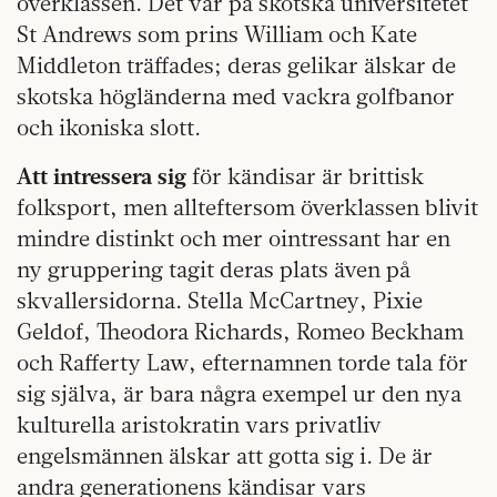
överklassen. Det var på skotska universitetet
St Andrews som prins William och Kate
Middleton träffades; deras gelikar älskar de
skotska högländerna med vackra golfbanor
och ikoniska slott.
Att intressera sig
för kändisar är brittisk
folksport, men allteftersom överklassen blivit
mindre distinkt och mer ointressant har en
ny gruppering tagit deras plats även på
skvallersidorna. Stella McCartney, Pixie
Geldof, Theodora Richards, Romeo Beckham
och Rafferty Law, efternamnen torde tala för
sig själva, är bara några exempel ur den nya
kulturella aristokratin vars privatliv
engelsmännen älskar att gotta sig i. De är
andra generationens kändisar vars