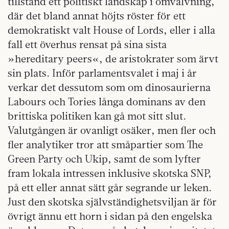
tillstånd ett politiskt landskap i omvälvning,
där det bland annat höjts röster för ett
demokratiskt valt House of Lords, eller i alla
fall ett överhus rensat på sina sista
»hereditary peers«, de aristokrater som ärvt
sin plats. Inför parlamentsvalet i maj i år
verkar det dessutom som om dinosaurierna
Labours och Tories långa dominans av den
brittiska politiken kan gå mot sitt slut.
Valutgången är ovanligt osäker, men fler och
fler analytiker tror att småpartier som The
Green Party och Ukip, samt de som lyfter
fram lokala intressen inklusive skotska SNP,
på ett eller annat sätt går segrande ur leken.
Just den skotska självständighetsviljan är för
övrigt ännu ett horn i sidan på den engelska