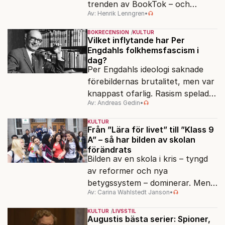
trenden av BookTok – och
Av: Henrik Lenngren
•
förlagen följer efter.
BOKRECENSION
KULTUR
Vilket inflytande har Per
Engdahls folkhemsfascism i
dag?
Per Engdahls ideologi saknade
förebildernas brutalitet, men var
knappast ofarlig. Rasism spelades
Av: Andreas Gedin
•
ned i förmån för "kultur". Känns
det igen?
KULTUR
Från ”Lära för livet” till ”Klass 9
A” – så har bilden av skolan
förändrats
Bilden av en skola i kris – tyngd
av reformer och nya
betygssystem – dominerar. Men
Av: Carina Wahlstedt Janson
•
vem äger berättelsen om skolan?
KULTUR
LIVSSTIL
Augustis bästa serier: Spioner,