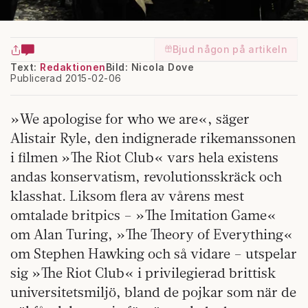
Bjud någon på artikeln
Text:
Redaktionen
Bild: Nicola Dove
Publicerad 2015-02-06
»We apologise for who we are«, säger
Alistair Ryle, den indignerade rikemanssonen
i filmen »The Riot Club« vars hela existens
andas konservatism, revolutionsskräck och
klasshat. Liksom flera av vårens mest
omtalade britpics – »The Imitation Game«
om Alan Turing, »The Theory of Everything«
om Stephen Hawking och så vidare – utspelar
sig »The Riot Club« i privilegierad brittisk
universitetsmiljö, bland de pojkar som när de