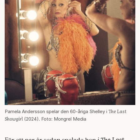
The Last
Pamela Andersson spelar den 60-åriga Shelley i
Showgirl
(2024). Foto: Mongrel Media
The Last
För ett par år sedan spelade hon i