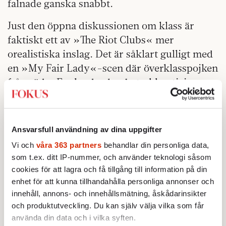
falnade ganska snabbt.
Just den öppna diskussionen om klass är
faktiskt ett av »The Riot Clubs« mer
orealistiska inslag. Det är såklart gulligt med
en »My Fair Lady«-scen där överklasspojken
från södra England och arbetarklasstjejen
från norr jämför ord för toaletter och annat
viktigt. Och det finns berättartekniska
poänger med Alistair Ryles giftdrypande
Ansvarsfull användning av dina uppgifter
monologer, men förmodligen skulle ingen av
Vi och
våra 363 partners
behandlar din personliga data,
dem utspela sig i verkligheten. Särskilt inte
som t.ex. ditt IP-nummer, och använder teknologi såsom
inom fina Oxfordsällskap där medlemmarna
cookies för att lagra och få tillgång till information på din
har väldigt lite att tjäna på en öppen
enhet för att kunna tillhandahålla personliga annonser och
diskussion om vad klass faktiskt innebär.
innehåll, annons- och innehållsmätning, åskådarinsikter
och produktutveckling. Du kan själv välja vilka som får
Före detta privatskoleelever – numera bara
använda din data och i vilka syften.
sju procent av befolkningen – är gravt