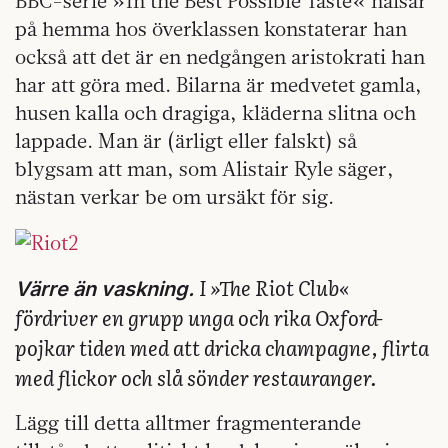
BBC-serie »In the Best Possible Taste« hälsar
på hemma hos överklassen konstaterar han
också att det är en nedgången aristokrati han
har att göra med. Bilarna är medvetet gamla,
husen kalla och dragiga, kläderna slitna och
lappade. Man är (ärligt eller falskt) så
blygsam att man, som Alistair Ryle säger,
nästan verkar be om ursäkt för sig.
I »The Riot Club«
Värre än vaskning.
fördriver en grupp unga och rika Oxford-
pojkar tiden med att dricka champagne, flirta
med flickor och slå sönder restauranger.
Lägg till detta alltmer fragmenterande