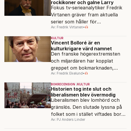
rockikoner och galne Larry
Fokus tv-serieanalytiker Fredrik
Virtanen gräver fram aktuella
serier som håller för
Av: Fredrik Virtanen
•
augustisoffan – när
sensommarmörkret smyger sig
KULTUR
på och tv-utbudet blir din bästa
Vincent Bolloré är en
kulturkrigare värd namnet
vän.
Den franske högerextremisten
och miljardären har kopplat
greppet om bokmarknaden,
Av: Fredrik Ekelund
•
filmbolag, tv- och radiokanaler.
Det ska föra Le Pen till seger.
BOKRECENSION
KULTUR
Historien tog inte slut och
liberalismen blev övermodig
Liberalismen blev lomhörd och
gränslös. Den slutade lyssna på
folket som i stället viftades bort
Av: PJ Anders Linder
och misstänkliggjordes. Men kan
liberalismen komma tillbaka?