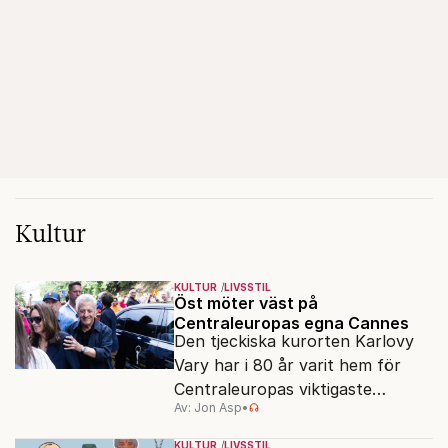
Kultur
KULTUR
LIVSSTIL
Öst möter väst på
Centraleuropas egna Cannes
Den tjeckiska kurorten Karlovy
Vary har i 80 år varit hem för
Centraleuropas viktigaste
Av: Jon Asp
•
filmfestival – en plats där
Hollywoodglans möter
KULTUR
LIVSSTIL