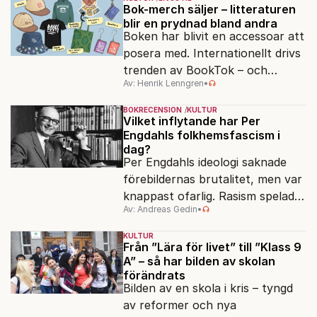
egensinnighet.
Bok-merch säljer – litteraturen
blir en prydnad bland andra
Boken har blivit en accessoar att
posera med. Internationellt drivs
trenden av BookTok – och
Av: Henrik Lenngren
•
förlagen följer efter.
BOKRECENSION
KULTUR
Vilket inflytande har Per
Engdahls folkhemsfascism i
dag?
Per Engdahls ideologi saknade
förebildernas brutalitet, men var
knappast ofarlig. Rasism spelades
Av: Andreas Gedin
•
ned i förmån för "kultur". Känns
det igen?
KULTUR
Från ”Lära för livet” till ”Klass 9
A” – så har bilden av skolan
förändrats
Bilden av en skola i kris – tyngd
av reformer och nya