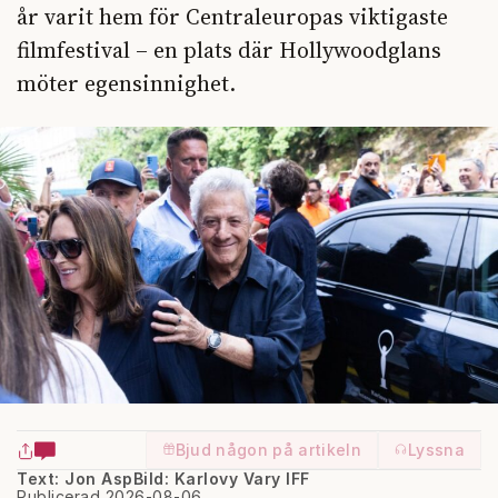
år varit hem för Centraleuropas viktigaste
filmfestival – en plats där Hollywoodglans
möter egensinnighet.
Bjud någon på artikeln
Lyssna
Text: Jon Asp
Bild: Karlovy Vary IFF
Publicerad 2026-08-06