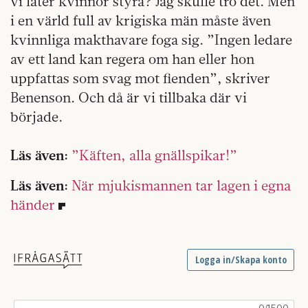
vi låter kvinnor styra? Jag skulle tro det. Men
i en värld full av krigiska män måste även
kvinnliga makthavare foga sig. ”Ingen ledare
av ett land kan regera om han eller hon
uppfattas som svag mot fienden”, skriver
Benenson. Och då är vi tillbaka där vi
började.
Läs även:
”Käften, alla gnällspikar!”
Läs även:
När mjukismannen tar lagen i egna
händer