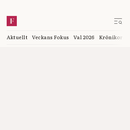
Aktuellt
Veckans Fokus
Val 2026
Krönikor
K