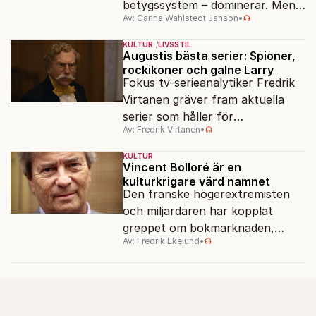
betygssystem – dominerar. Men
Av: Carina Wahlstedt Janson
•
vem äger berättelsen om skolan?
KULTUR
LIVSSTIL
Augustis bästa serier: Spioner,
rockikoner och galne Larry
Fokus tv-serieanalytiker Fredrik
Virtanen gräver fram aktuella
serier som håller för
Av: Fredrik Virtanen
•
augustisoffan – när
sensommarmörkret smyger sig
KULTUR
på och tv-utbudet blir din bästa
Vincent Bolloré är en
kulturkrigare värd namnet
vän.
Den franske högerextremisten
och miljardären har kopplat
greppet om bokmarknaden,
Av: Fredrik Ekelund
•
filmbolag, tv- och radiokanaler.
Det ska föra Le Pen till seger.