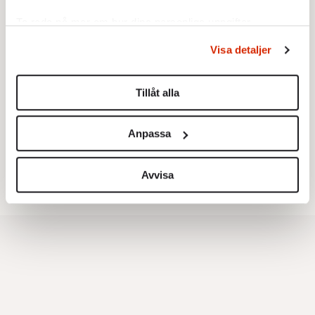
Ta reda på mer om hur dina personliga uppgifter
behandlas och ställ in dina preferenser i
detaljsektionen
.
Visa detaljer
Du kan ändra eller dra tillbaka ditt samtycke när som
helst från cookie-förklaringen.
Testa vår valkompass 2026!
Tillåt alla
Vi använder enhetsidentifierare för att anpassa innehållet
och annonserna till användarna, tillhandahålla funktioner
Testa här!
Anpassa
för sociala medier och analysera vår trafik. Vi
vidarebefordrar även sådana identifierare och annan
information från din enhet till de sociala medier och
Avvisa
annons- och analysföretag som vi samarbetar med.
Dessa kan i sin tur kombinera informationen med annan
information som du har tillhandahållit eller som de har
samlat in när du har använt deras tjänster.
Om du vill läsa mer om hur vi hanterar personuppgifter
kan du göra det
här
.