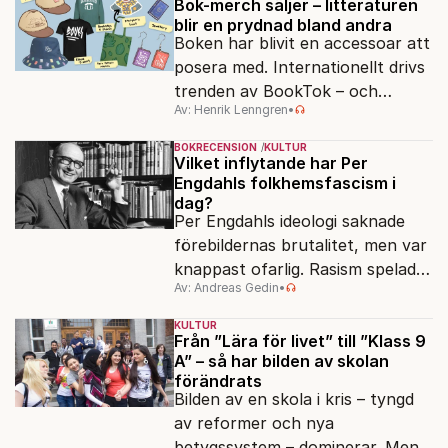
egensinnighet.
Bok-merch säljer – litteraturen
blir en prydnad bland andra
Boken har blivit en accessoar att
posera med. Internationellt drivs
trenden av BookTok – och
Av: Henrik Lenngren
•
förlagen följer efter.
BOKRECENSION
KULTUR
Vilket inflytande har Per
Engdahls folkhemsfascism i
dag?
Per Engdahls ideologi saknade
förebildernas brutalitet, men var
knappast ofarlig. Rasism spelades
Av: Andreas Gedin
•
ned i förmån för "kultur". Känns
det igen?
KULTUR
Från ”Lära för livet” till ”Klass 9
A” – så har bilden av skolan
förändrats
Bilden av en skola i kris – tyngd
av reformer och nya
betygssystem – dominerar. Men