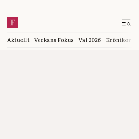
Aktuellt
Veckans Fokus
Val 2026
Krönikor
K