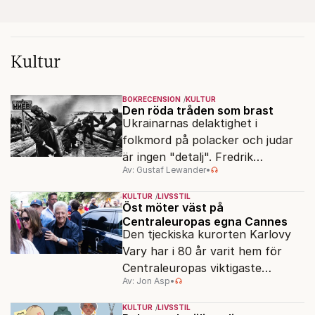
Kultur
BOKRECENSION
KULTUR
Den röda tråden som brast
Ukrainarnas delaktighet i
folkmord på polacker och judar
är ingen "detalj". Fredrik
Av: Gustaf Lewander
•
Segerfeldts iver att skildra den
ryska imperialismen leder till en
KULTUR
LIVSSTIL
förenklad bild av historien.
Öst möter väst på
Centraleuropas egna Cannes
Den tjeckiska kurorten Karlovy
Vary har i 80 år varit hem för
Centraleuropas viktigaste
Av: Jon Asp
•
filmfestival – en plats där
Hollywoodglans möter
KULTUR
LIVSSTIL