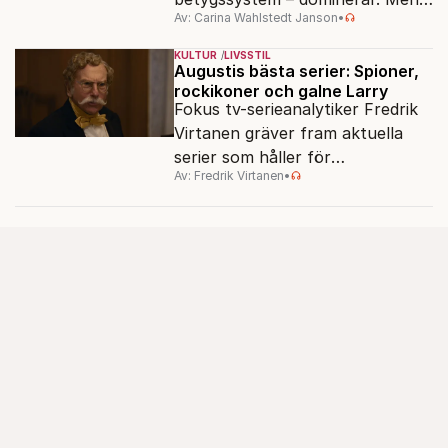
Av: Carina Wahlstedt Janson
•
vem äger berättelsen om skolan?
KULTUR
LIVSSTIL
Augustis bästa serier: Spioner,
rockikoner och galne Larry
Fokus tv-serieanalytiker Fredrik
Virtanen gräver fram aktuella
serier som håller för
Av: Fredrik Virtanen
•
augustisoffan – när
sensommarmörkret smyger sig
på och tv-utbudet blir din bästa
vän.