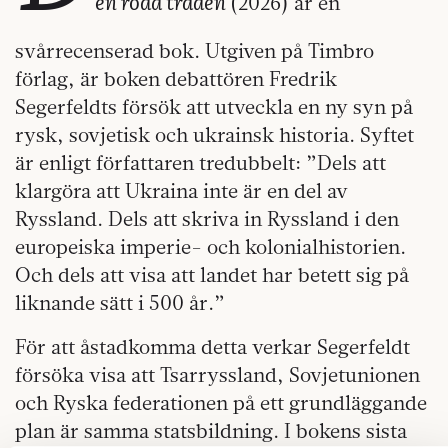
en röda tråden
(2026) är en
svårrecenserad bok. Utgiven på Timbro
förlag, är boken debattören Fredrik
Segerfeldts försök att utveckla en ny syn på
rysk, sovjetisk och ukrainsk historia. Syftet
är enligt författaren tredubbelt: ”Dels att
klargöra att Ukraina inte är en del av
Ryssland. Dels att skriva in Ryssland i den
europeiska imperie- och kolonialhistorien.
Och dels att visa att landet har betett sig på
liknande sätt i 500 år.”
För att åstadkomma detta verkar Segerfeldt
försöka visa att Tsarryssland, Sovjetunionen
och Ryska federationen på ett grundläggande
plan är samma statsbildning. I bokens sista