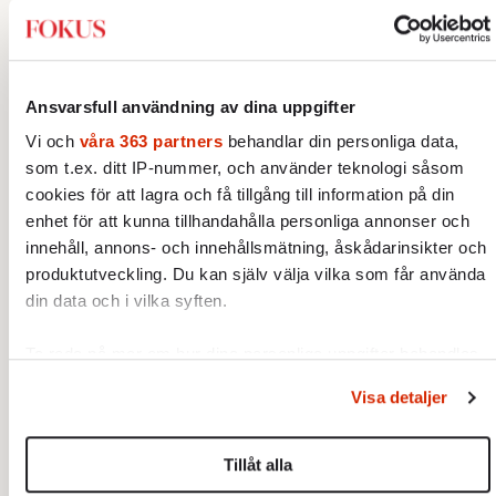
del skriver han att ”Redan från början hade
Sovjetunionen varit ett ryskt projekt”, som
om endast den ryska nationen egentligen
hade någon agens. Detta stämmer inte. Att
Ansvarsfull användning av dina uppgifter
ukrainare, letter, georgier och andra folk
Vi och
våra 363 partners
behandlar din personliga data,
spelade en aktiv roll i upprättandet och
som t.ex. ditt IP-nummer, och använder teknologi såsom
upprätthållandet av sovjetdiktaturen är väl
cookies för att lagra och få tillgång till information på din
enhet för att kunna tillhandahålla personliga annonser och
beskrivet, även av svenska forskare.
innehåll, annons- och innehållsmätning, åskådarinsikter och
Den sovjetiska nationalitetspolitiken under
produktutveckling. Du kan själv välja vilka som får använda
din data och i vilka syften.
20- och 30-talen, liksom svältkatastroferna i
Ryssland, Kazakstan och Ukraina
Ta reda på mer om hur dina personliga uppgifter behandlas
(Holodomor) och den Stora terrorn, uppstår
och ställ in dina preferenser i
detaljsektionen
. Du kan
Visa detaljer
till del ur konflikterna mellan nationalistiska
ändra eller dra tillbaka ditt samtycke när som helst från
(inklusive judiska och ukrainska) och
cookie-förklaringen.
internationalistiska grupperingar inom
Tillåt alla
Vi använder enhetsidentifierare för att anpassa innehållet
kommunismen. Förenklat skrivet lierade sig