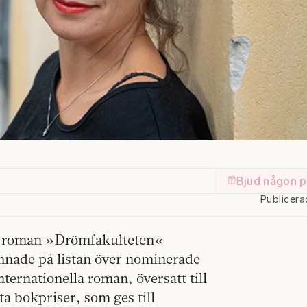
Bjud någon p
Publicera
la roman »Drömfakulteten«
nade på listan över nominerade
nternationella roman, översatt till
a bokpriser, som ges till