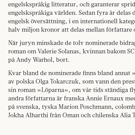
engelskspråkig litteratur, och garanterar sp
engelskspråkiga världen. Sedan fyra år delas de
engelsk översättning, i en internationell kat
halv miljon kronor att delas mellan författare 
När juryn minskade de tolv nominerade bidragen
roman om Valerie Solanas, kvinnan bakom S
på Andy Warhol, bort.
Kvar bland de nominerade finns bland annat »
av polska Olga Tokarczuk, som vann den prest
sin roman »Löparna«, om vår tids ständiga fly
andra författarna är franska Annie Ernaux me
på svenska, tyska Marion Poschmann, colomb
Jokha Alharthi från Oman och chilenska Alia 