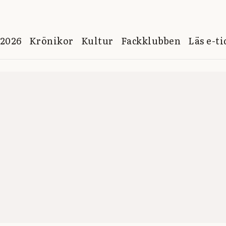
 2026
Krönikor
Kultur
Fackklubben
Läs e-t