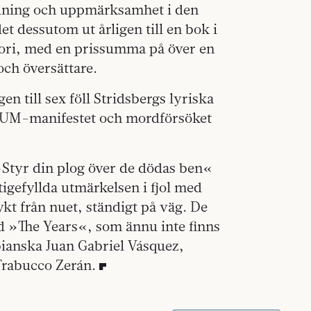
ridning och uppmärksamhet i den
t dessutom ut årligen till en bok i
egori, med en prissumma på över en
och översättare.
 till sex föll Stridsbergs lyriska
CUM-manifestet och mordförsöket
Styr din plog över de dödas ben«
igefyllda utmärkelsen i fjol med
kt från nuet, ständigt på väg. De
d »The Years«, som ännu inte finns
ianska Juan Gabriel Vásquez,
Trabucco Zerán.