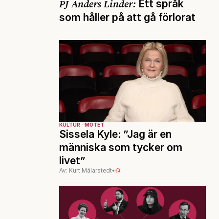
PJ Anders Linder:
Ett språk
som håller på att gå förlorat
KULTUR
MÖTET
Sissela Kyle: ”Jag är en
människa som tycker om
livet”
Av: Kurt Mälarstedt
•