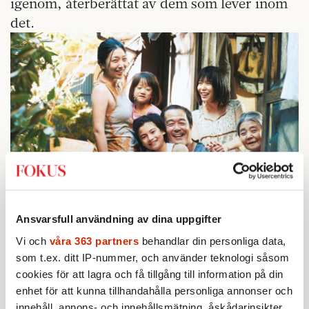
igenom, återberättat av dem som lever inom
det.
Filmen Shoplifters visade upp en annan bild
av Japan. Ett socialrealistiskt porträtt av en
Ansvarsfull användning av dina uppgifter
annorlunda familj.
Vi och
våra 363 partners
behandlar din personliga data,
som t.ex. ditt IP-nummer, och använder teknologi såsom
Socialrealism är dock inget nytt
inom japansk
cookies för att lagra och få tillgång till information på din
film utan snarare en cyklisk företeelse,
enhet för att kunna tillhandahålla personliga annonser och
innehåll, annons- och innehållsmätning, åskådarinsikter