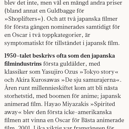
blev det inte, men väl en mängd andra priser
(bland annat en Guldbagge för
»Shoplifters«). Och att två japanska filmer
för första gången nominerades samtidigt för
en Oscar i två toppkategorier, är
symptomatiskt för tillståndet i japansk film.
1950-talet beskrivs ofta som den japanska
filmindustrins
första guldålder, med
klassiker som Yasujiro Ozus »Tokyo story«
och Akira Kurosawas »De sju samurajerna«.
Åren runt millennieskiftet kom att bli nästa
storhetstid, med boomen för anime; japansk
animerad film. Hayao Miyazakis »Spirited
away« blev den första icke-amerikanska
filmen att vinna en Oscar för Bästa animerade
film, 2001. Lika viktig var framgången för