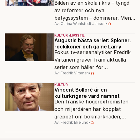
Bilden av en skola i kris – tyngd
av reformer och nya
betygssystem – dominerar. Men
Av: Carina Wahlstedt Janson
•
vem äger berättelsen om skolan?
KULTUR
LIVSSTIL
Augustis bästa serier: Spioner,
rockikoner och galne Larry
Fokus tv-serieanalytiker Fredrik
Virtanen gräver fram aktuella
serier som håller för
Av: Fredrik Virtanen
•
augustisoffan – när
sensommarmörkret smyger sig
KULTUR
på och tv-utbudet blir din bästa
Vincent Bolloré är en
kulturkrigare värd namnet
vän.
Den franske högerextremisten
och miljardären har kopplat
greppet om bokmarknaden,
Av: Fredrik Ekelund
•
filmbolag, tv- och radiokanaler.
Det ska föra Le Pen till seger.