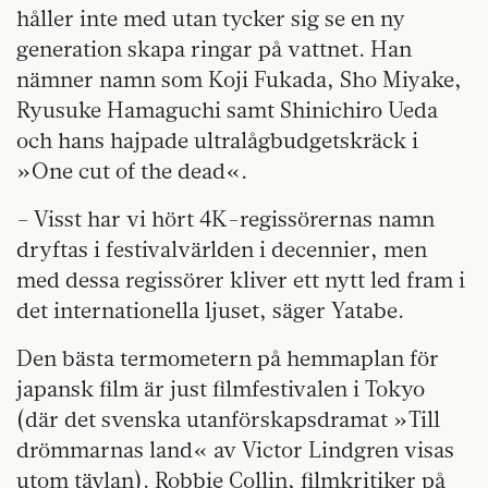
håller inte med utan tycker sig se en ny
generation skapa ringar på vattnet. Han
nämner namn som Koji Fukada, Sho Miyake,
Ryusuke Hamaguchi samt Shinichiro Ueda
och hans hajpade ultralågbudgetskräck i
»One cut of the dead«.
– Visst har vi hört 4K-regissörernas namn
dryftas i festivalvärlden i decennier, men
med dessa regissörer kliver ett nytt led fram i
det internationella ljuset, säger Yatabe.
Den bästa termometern på hemmaplan för
japansk film är just filmfestivalen i Tokyo
(där det svenska utanförskapsdramat »Till
drömmarnas land« av Victor Lindgren visas
utom tävlan). Robbie Collin, filmkritiker på