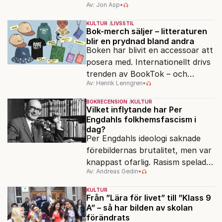
Av: Jon Asp
•
filmfestival – en plats där
Hollywoodglans möter
KULTUR
LIVSSTIL
egensinnighet.
Bok-merch säljer – litteraturen
blir en prydnad bland andra
Boken har blivit en accessoar att
posera med. Internationellt drivs
trenden av BookTok – och
Av: Henrik Lenngren
•
förlagen följer efter.
BOKRECENSION
KULTUR
Vilket inflytande har Per
Engdahls folkhemsfascism i
dag?
Per Engdahls ideologi saknade
förebildernas brutalitet, men var
knappast ofarlig. Rasism spelades
Av: Andreas Gedin
•
ned i förmån för "kultur". Känns
det igen?
KULTUR
Från ”Lära för livet” till ”Klass 9
A” – så har bilden av skolan
förändrats