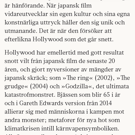
kan du göra det
här
.
är hänförande. När japansk film
vidareutvecklar sin egen kultur och sina egna
konstnärliga uttryck håller den sig unik och
utmanande. Det är när den försöker att
efterlikna Hollywood som det går snett.
Hollywood har emellertid med gott resultat
snott vilt från japansk film de senaste 20
åren, och gjort nyversioner av mängder av
japansk skräck; som »The ring« (2002), »The
grudge« (2004) och »Godzilla«, det ultimata
katastrofmonstret. Bjässen som blir 65 i år
och i Gareth Edwards version från 2014
allierar sig med människorna i kampen mot
andra monster; metaforer för nya hot som
klimatkrisen intill kärnvapensymboliken.