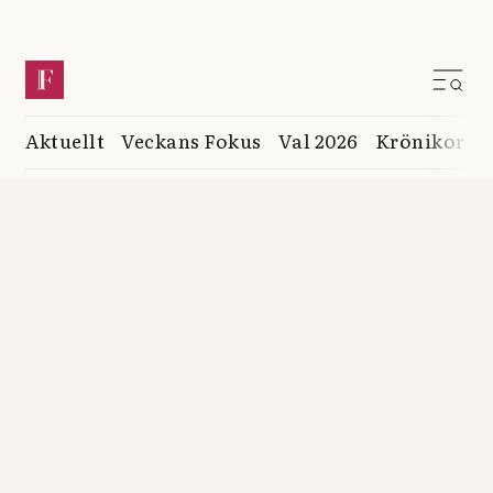
Aktuellt
Veckans Fokus
Val 2026
Krönikor
K