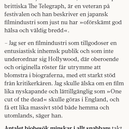
brittiska The Telegraph, är en veteran på
festivalen och han beskriver en japansk
filmindustri som just nu har »oförskämt god
hälsa och väldig bredd«.
– Jag ser en filmindustri som tillgodoser en
entusiastisk inhemsk publik och som inte
underordnar sig Hollywood, där oberoende
och originella röster får utrymme att
blomstra i biograferna, med ett starkt stöd
från kritikerkåren. Jag skulle älska om en film
lika nyskapande och lättillgänglig som »One
cut of the dead« skulle göras i England, och
få ett lika massivt stöd både hemma och
utomlands, säger han.
Antalet biobesök minskar i allt snabbare
takt