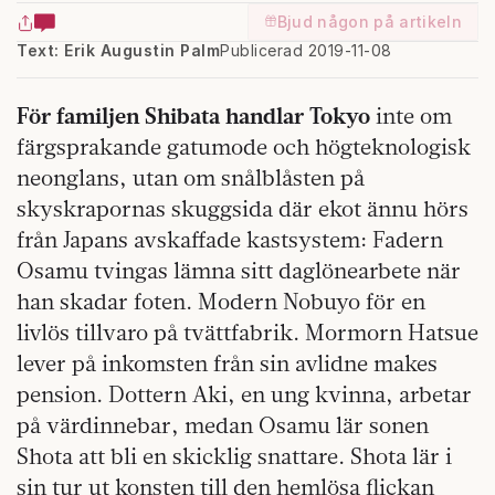
Bjud någon på artikeln
Text: Erik Augustin Palm
Publicerad 2019-11-08
För familjen Shibata handlar Tokyo
inte om
färgsprakande gatumode och högteknologisk
neonglans, utan om snålblåsten på
skyskrapornas skuggsida där ekot ännu hörs
från Japans avskaffade kastsystem: Fadern
Osamu tvingas lämna sitt daglönearbete när
han skadar foten. Modern Nobuyo för en
livlös tillvaro på tvättfabrik. Mormorn Hatsue
lever på inkomsten från sin avlidne makes
pension. Dottern Aki, en ung kvinna, arbetar
på värdinnebar, medan Osamu lär sonen
Shota att bli en skicklig snattare. Shota lär i
sin tur ut konsten till den hemlösa flickan