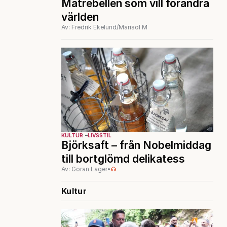
Matrebellen som vill förändra
världen
Av: Fredrik Ekelund/Marisol M
KULTUR
LIVSSTIL
Björksaft – från Nobelmiddag
till bortglömd delikatess
Av: Göran Lager
•
Kultur