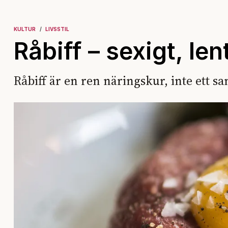
KULTUR
LIVSSTIL
Råbiff – sexigt, len
Råbiff är en ren näringskur, inte ett san