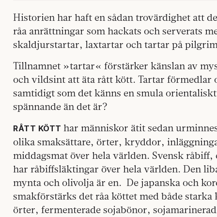
Historien har haft en sådan trovärdighet att de
råa anrättningar som hackats och serverats med 
skaldjurstartar, laxtartar och tartar på pilgr
Tillnamnet »tartar« förstärker känslan av myst
och vildsint att äta rått kött. Tartar förmedla
samtidigt som det känns en smula orientalisk
spännande än det är?
har människor ätit sedan urminnes 
RÅTT KÖTT
olika smaksättare, örter, kryddor, inläggning
middagsmat över hela världen. Svensk råbiff, 
har råbiffsläktingar över hela världen. Den l
mynta och olivolja är en. De japanska och kor
smakförstärks det råa köttet med både starka
örter, fermenterade sojabönor, sojamarinerad