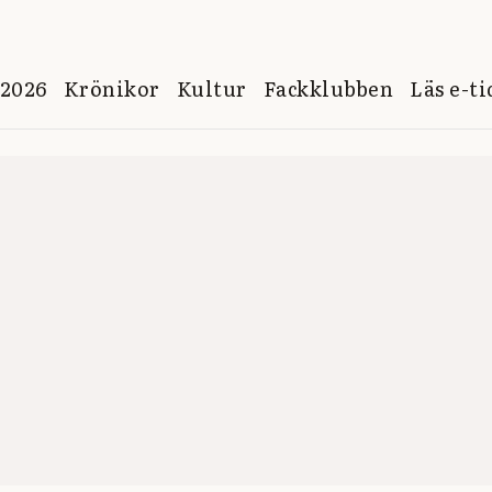
 2026
Krönikor
Kultur
Fackklubben
Läs e-t