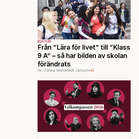
KULTUR
Från ”Lära för livet” till ”Klass
9 A” – så har bilden av skolan
förändrats
Av: Carina Wahlstedt Janson
•