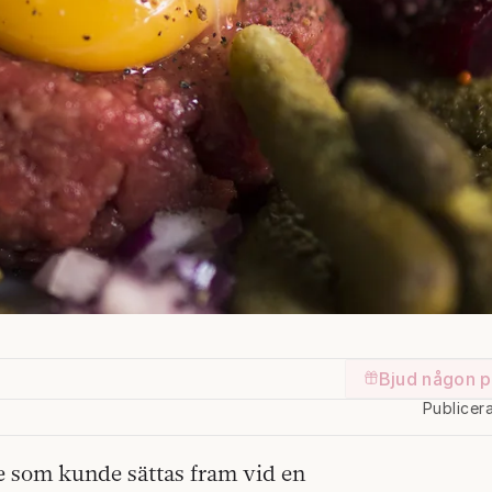
Bjud någon p
Publicer
e som kunde sättas fram vid en