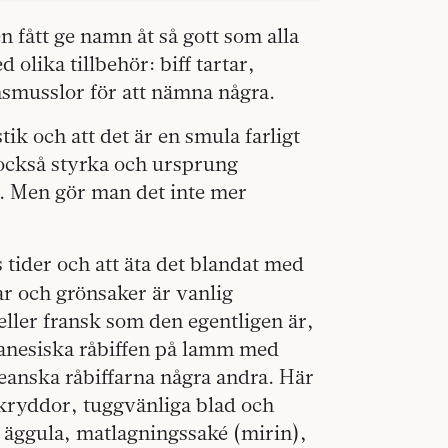
n fått ge namn åt så gott som alla
olika tillbehör: biff tartar,
imsmusslor för att nämna några.
ik och att det är en smula farligt
r också styrka och ursprung
t. Men gör man det inte mer
tider och att äta det blandat med
ar och grönsaker är vanlig
eller fransk som den egentligen är,
ibanesiska råbiffen på lamm med
eanska råbiffarna några andra. Här
 kryddor, tuggvänliga blad och
 äggula, matlagningssaké (mirin),