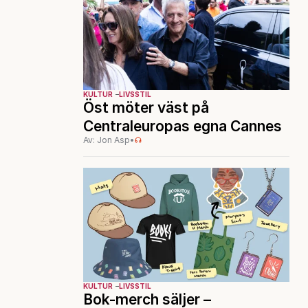
KULTUR
LIVSSTIL
Öst möter väst på
Centraleuropas egna Cannes
Av: Jon Asp
•
KULTUR
LIVSSTIL
Bok-merch säljer –