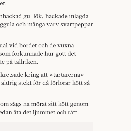
et.
finhackad gul lök, hackade inlagda
 äggula och många varv svartpeppar
tual vid bordet och de vuxna
 som förkunnade hur gott det
e på tallriken.
 kretsade kring att »tartarerna«
, aldrig stekt för då förlorar kött så
som sägs ha mörat sitt kött genom
sedan äta det ljummet och rått.