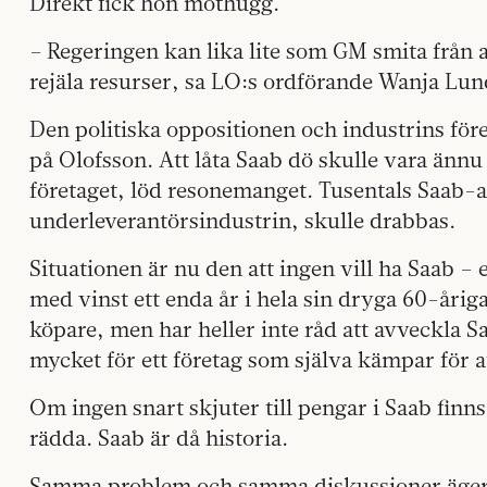
Direkt fick hon mothugg.
– Regeringen kan lika lite som GM smita från 
rejäla resurser, sa LO:s ordförande Wanja L
Den politiska oppositionen och industrins föret
på Olofsson. Att låta Saab dö skulle vara änn
företaget, löd resonemanget. Tusentals Saab-a
underleverantörsindustrin, skulle drabbas.
Situationen är nu den att ingen vill ha Saab – 
med vinst ett enda år i hela sin dryga 60-årig
köpare, men har heller inte råd att avveckla Sa
mycket för ett företag som själva kämpar för a
Om ingen snart skjuter till pengar i Saab finns
rädda. Saab är då historia.
Samma problem
och samma diskussioner äger 