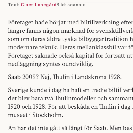
Text:
Claes Lönegård
Bild: scanpix
Företaget hade börjat med biltillverkning efter
längre fanns någon marknad för svensktillverk
som om deras äldre tyska bilbyggartradition 
modernare teknik. Deras mellanklassbil var för 
Företaget saknade också kapital för fortsatt u
nedläggning syntes oundviklig.
Saab 2009? Nej, Thulin i Landskrona 1928.
Sverige kunde i dag ha haft en tredje biltillv
det blev bara två Thulinmodeller och sammant
1920 och 1928. För att beskåda en Thulin i dag
museet i Stockholm.
Än har det inte gått så långt för Saab. Men b