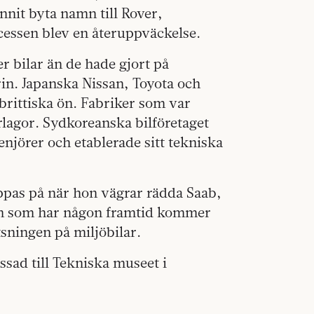
nnit byta namn till Rover,
ocessen blev en återuppväckelse.
r bilar än de hade gjort på
rin. Japanska Nissan, Toyota och
 brittiska ön. Fabriker som var
lagor. Sydkoreanska bilföretaget
njörer och etablerade sitt tekniska
ppas på när hon vägrar rädda Saab,
trin som har någon framtid kommer
tsningen på miljöbilar.
assad till Tekniska museet i