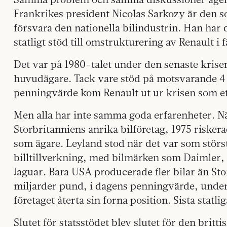
Frankrikes president Nicolas Sarkozy är den s
försvara den nationella bilindustrin. Han har 
statligt stöd till omstrukturering av Renault i 
Det var på 1980-talet under den senaste krisen
huvudägare. Tack vare stöd på motsvarande 4 
penningvärde kom Renault ut ur krisen som et
Men alla har inte samma goda erfarenheter. Nä
Storbritanniens anrika bilföretag, 1975 riskera
som ägare. Leyland stod när det var som störst
billtillverkning, med bilmärken som Daimler,
Jaguar. Bara USA producerade fler bilar än Stor
miljarder pund, i dagens penningvärde, under
företaget återta sin forna position. Sista stat
Slutet för statsstödet blev slutet för den britti