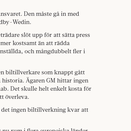
ansvaret. Den måste gå in med
undby-Wedin.
rädare slöt upp för att sätta press
u mer kostsamt än att rädda
nställda, och mångdubbelt fler i
en biltillverkare som knappt gått
a historia. Ägaren GM hittar ingen
ab. Det skulle helt enkelt kosta för
tt överleva.
 det ingen biltillverkning kvar att
nu rum i flera europeiska länder.