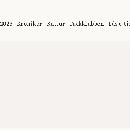
 2026
Krönikor
Kultur
Fackklubben
Läs e-t