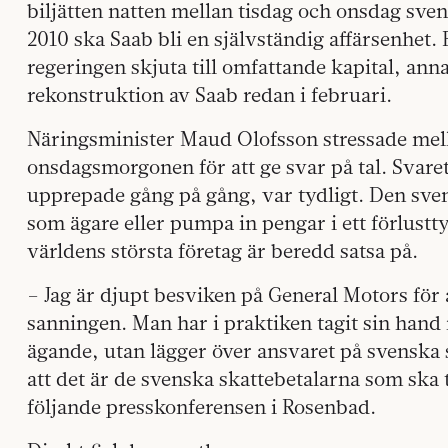
biljätten natten mellan tisdag och onsdag sven
2010 ska Saab bli en självständig affärsenhet.
regeringen skjuta till omfattande kapital, anna
rekonstruktion av Saab redan i februari.
Näringsminister
Maud Olofsson stressade mell
onsdagsmorgonen för att ge svar på tal. Svar
upprepade gång på gång, var tydligt. Den sve
som ägare eller pumpa in pengar i ett förlustt
världens största företag är beredd satsa på.
– Jag är djupt besviken på General Motors för a
sanningen. Man har i praktiken tagit sin hand i
ägande, utan lägger över ansvaret på svenska s
att det är de svenska skattebetalarna som ska 
följande presskonferensen i Rosenbad.