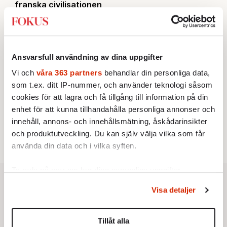
franska civilisationen
INRIKES
3.
Vattenbristen är här – men var femte liter läcker
ut
Av: Susanne Gäre
KRÖNIKA
4.
Ansvarsfull användning av dina uppgifter
Nina Lekander:
På ”Kommunisthögskolan” drömde
alla om att vara arbetarklass
Vi och
våra 363 partners
behandlar din personliga data,
STICKET
5.
som t.ex. ditt IP-nummer, och använder teknologi såsom
Bitte Assarmo:
Sagan om den lågbegåvade
cookies för att lagra och få tillgång till information på din
ursprungsbefolkningen i Filipstad
KRÖNIKA
enhet för att kunna tillhandahålla personliga annonser och
6.
Sakine Madon:
Efter islamistdådet oroar sig
innehåll, annons- och innehållsmätning, åskådarinsikter
vänstern för Agnes Wold
och produktutveckling. Du kan själv välja vilka som får
använda din data och i vilka syften.
Ta reda på mer om hur dina personliga uppgifter
behandlas och ställ in dina preferenser i
detaljsektionen
.
Visa detaljer
Du kan ändra eller dra tillbaka ditt samtycke när som
helst från cookie-förklaringen.
Tillåt alla