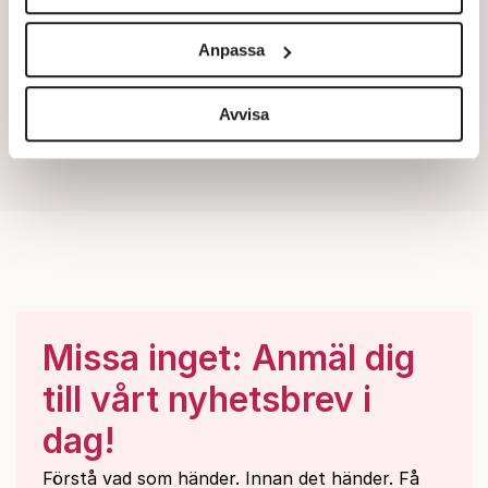
Vi använder enhetsidentifierare för att anpassa innehållet
och annonserna till användarna, tillhandahålla funktioner
Anpassa
för sociala medier och analysera vår trafik. Vi
vidarebefordrar även sådana identifierare och annan
information från din enhet till de sociala medier och
Avvisa
annons- och analysföretag som vi samarbetar med.
Dessa kan i sin tur kombinera informationen med annan
information som du har tillhandahållit eller som de har
samlat in när du har använt deras tjänster.
Om du vill läsa mer om hur vi hanterar personuppgifter
kan du göra det
här
.
Missa inget: Anmäl dig
till vårt nyhetsbrev i
dag!
Förstå vad som händer. Innan det händer. Få