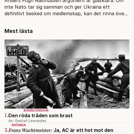
Anders Fogh Rasmussen argument är glasklara. Om
inte Nato tar sig samman och ger Ukraina ett
definitivt besked om medlemskap, kan det rinna över
för Polen och baltstaterna.
Mest lästa
BOKRECENSION
1.
Den röda tråden som brast
Av: Gustaf Lewander
KRÖNIKA
2.
Frans Wachtmeister:
Ja, AC är ett hot mot den