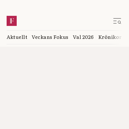
Aktuellt
Veckans Fokus
Val 2026
Krönikor
K