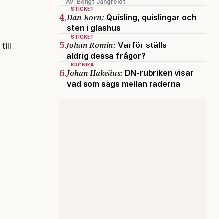
Av: Bengt Jangfeldt
r
STICKET
4.
Dan Korn:
Quisling, quislingar och
sten i glashus
STICKET
5.
Johan Romin:
Varför ställs
ill
aldrig dessa frågor?
KRÖNIKA
6.
Johan Hakelius:
DN-rubriken visar
vad som sägs mellan raderna