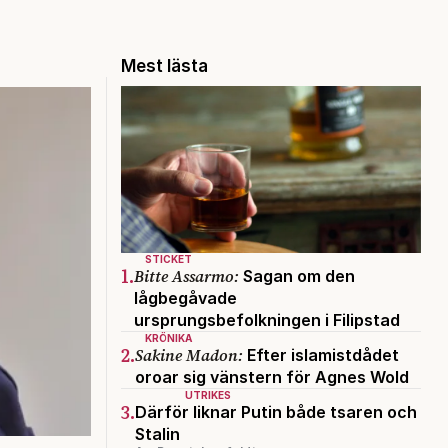
Mest lästa
STICKET
1.
Bitte Assarmo:
Sagan om den
lågbegåvade
ursprungsbefolkningen i Filipstad
KRÖNIKA
2.
Sakine Madon:
Efter islamistdådet
oroar sig vänstern för Agnes Wold
UTRIKES
3.
Därför liknar Putin både tsaren och
Stalin