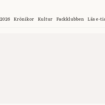
 2026
Krönikor
Kultur
Fackklubben
Läs e-t