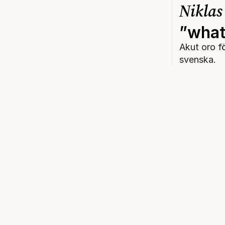
Niklas
”whate
Akut oro fö
svenska.