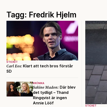
Tagg: Fredrik Hjelm
STICKET
Carl Eos:
Klart att tech bros förstår
SD
KRÖNIKA
Sakine Madon:
Där blev
det tydligt – Thand
Ringqvist är ingen
Annie Lööf
STICKET