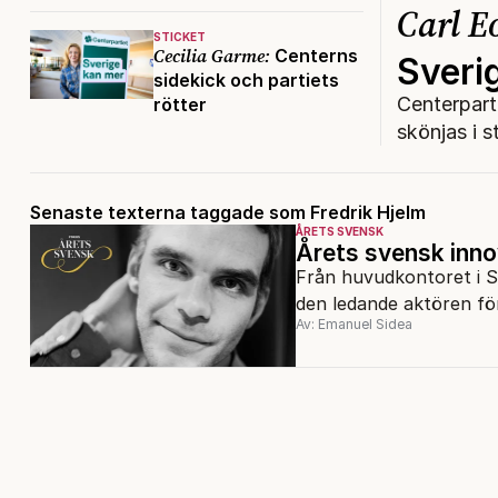
Carl E
STICKET
Cecilia Garme:
Centerns
Sveri
sidekick och partiets
Centerpart
rötter
skönjas i s
Senaste texterna taggade som Fredrik Hjelm
ÅRETS SVENSK
Årets svensk innov
Från huvudkontoret i St
den ledande aktören för
Av: Emanuel Sidea