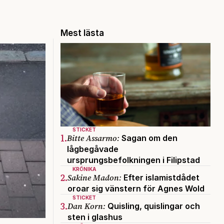
Mest lästa
STICKET
1.
Bitte Assarmo:
Sagan om den
lågbegåvade
ursprungsbefolkningen i Filipstad
KRÖNIKA
2.
Sakine Madon:
Efter islamistdådet
oroar sig vänstern för Agnes Wold
STICKET
3.
Dan Korn:
Quisling, quislingar och
sten i glashus