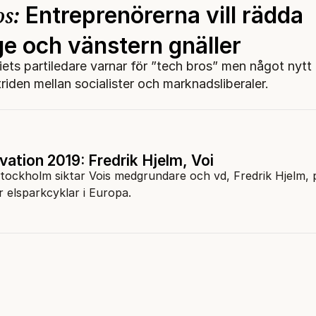
os:
Entreprenörerna vill rädda
ge och vänstern gnäller
iets partiledare varnar för ”tech bros” men något nytt
triden mellan socialister och marknadsliberaler.
ation 2019: Fredrik Hjelm, Voi
ockholm siktar Vois medgrundare och vd, Fredrik Hjelm, p
 elsparkcyklar i Europa.