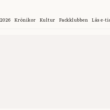
 2026
Krönikor
Kultur
Fackklubben
Läs e-t