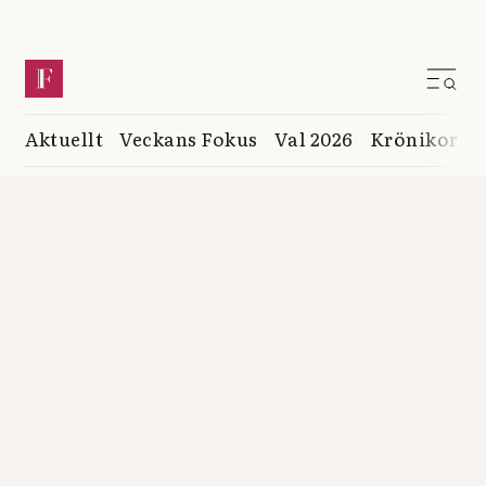
Aktuellt
Veckans Fokus
Val 2026
Krönikor
K