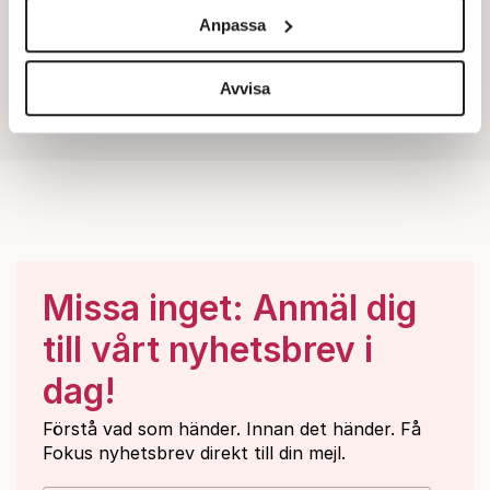
och annonserna till användarna, tillhandahålla funktioner
Anpassa
för sociala medier och analysera vår trafik. Vi
vidarebefordrar även sådana identifierare och annan
information från din enhet till de sociala medier och
Avvisa
annons- och analysföretag som vi samarbetar med.
Dessa kan i sin tur kombinera informationen med annan
information som du har tillhandahållit eller som de har
samlat in när du har använt deras tjänster.
Om du vill läsa mer om hur vi hanterar personuppgifter
kan du göra det
här
.
Missa inget: Anmäl dig
till vårt nyhetsbrev i
dag!
Förstå vad som händer. Innan det händer. Få
Fokus nyhetsbrev direkt till din mejl.