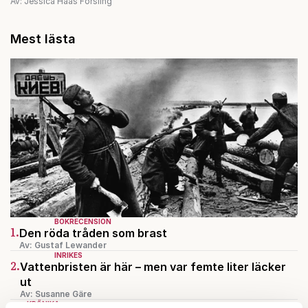
Av: Jessica Haas Forsling
Mest lästa
BOKRECENSION
1.
Den röda tråden som brast
Av: Gustaf Lewander
INRIKES
2.
Vattenbristen är här – men var femte liter läcker
ut
Av: Susanne Gäre
KRÖNIKA