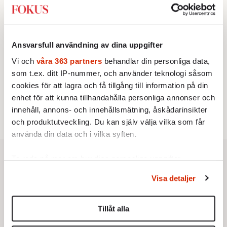
3.
Nina Lekander:
På ”Kommunisthögskolan” drömde
alla om att vara arbetarklass
KRÖNIKA
4.
Frans Wachtmeister:
Ja, AC är ett hot mot den
Ansvarsfull användning av dina uppgifter
franska civilisationen
KRÖNIKA
5.
Vi och
våra 363 partners
behandlar din personliga data,
Johan Hakelius:
DN-rubriken visar vad som sägs
som t.ex. ditt IP-nummer, och använder teknologi såsom
mellan raderna
STICKET
cookies för att lagra och få tillgång till information på din
6.
Bitte Assarmo:
Sagan om den lågbegåvade
enhet för att kunna tillhandahålla personliga annonser och
ursprungsbefolkningen i Filipstad
innehåll, annons- och innehållsmätning, åskådarinsikter
och produktutveckling. Du kan själv välja vilka som får
använda din data och i vilka syften.
Ta reda på mer om hur dina personliga uppgifter
behandlas och ställ in dina preferenser i
detaljsektionen
.
Visa detaljer
Du kan ändra eller dra tillbaka ditt samtycke när som
helst från cookie-förklaringen.
Tillåt alla
Vi använder enhetsidentifierare för att anpassa innehållet