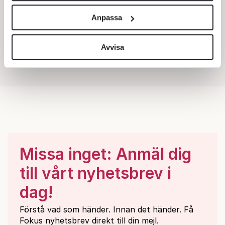
och annonserna till användarna, tillhandahålla funktioner
Anpassa
för sociala medier och analysera vår trafik. Vi
vidarebefordrar även sådana identifierare och annan
information från din enhet till de sociala medier och
Avvisa
annons- och analysföretag som vi samarbetar med.
Dessa kan i sin tur kombinera informationen med annan
information som du har tillhandahållit eller som de har
samlat in när du har använt deras tjänster.
Om du vill läsa mer om hur vi hanterar personuppgifter
kan du göra det
här
.
Missa inget: Anmäl dig
till vårt nyhetsbrev i
dag!
Förstå vad som händer. Innan det händer. Få
Fokus nyhetsbrev direkt till din mejl.