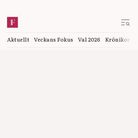
Aktuellt
Veckans Fokus
Val 2026
Krönikor
K