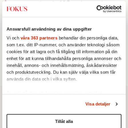
2.
Frans Wachtmeister:
Ja, AC är ett hot mot den
franska civilisationen
BOKRECENSION
3.
Den röda tråden som brast
Av: Gustaf Lewander
KRÖNIKA
Ansvarsfull användning av dina uppgifter
4.
Nina Lekander:
På ”Kommunisthögskolan” drömde
Vi och
våra 363 partners
behandlar din personliga data,
alla om att vara arbetarklass
som t.ex. ditt IP-nummer, och använder teknologi såsom
KRÖNIKA
5.
Sakine Madon:
Efter islamistdådet oroar sig
cookies för att lagra och få tillgång till information på din
vänstern för Agnes Wold
enhet för att kunna tillhandahålla personliga annonser och
STICKET
6.
Dan Korn:
Quisling, quislingar och sten i glashus
innehåll, annons- och innehållsmätning, åskådarinsikter
och produktutveckling. Du kan själv välja vilka som får
använda din data och i vilka syften.
Ta reda på mer om hur dina personliga uppgifter
behandlas och ställ in dina preferenser i
detaljsektionen
.
Visa detaljer
Du kan ändra eller dra tillbaka ditt samtycke när som
helst från cookie-förklaringen.
Tillåt alla
Vi använder enhetsidentifierare för att anpassa innehållet