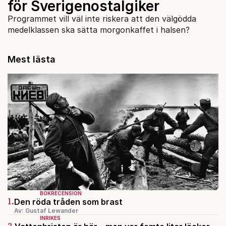
för Sverigenostalgiker
Programmet vill väl inte riskera att den välgödda
medelklassen ska sätta morgonkaffet i halsen?
Mest lästa
BOKRECENSION
1.
Den röda tråden som brast
Av: Gustaf Lewander
INRIKES
2.