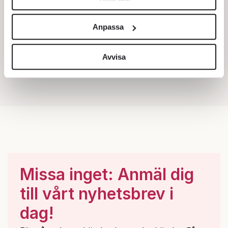
Vi använder enhetsidentifierare för att anpassa innehållet
och annonserna till användarna, tillhandahålla funktioner
Anpassa
för sociala medier och analysera vår trafik. Vi
vidarebefordrar även sådana identifierare och annan
information från din enhet till de sociala medier och
Avvisa
annons- och analysföretag som vi samarbetar med.
Dessa kan i sin tur kombinera informationen med annan
information som du har tillhandahållit eller som de har
samlat in när du har använt deras tjänster.
Om du vill läsa mer om hur vi hanterar personuppgifter
kan du göra det
här
.
Missa inget: Anmäl dig
till vårt nyhetsbrev i
dag!