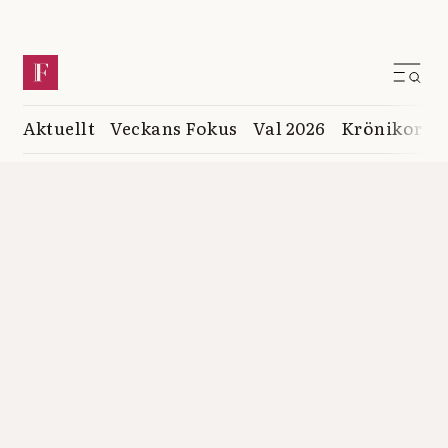
Aktuellt
Veckans Fokus
Val 2026
Krönikor
K