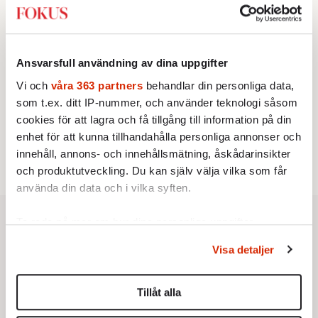
2.
Sakine Madon:
Efter islamistdådet oroar sig
vänstern för Agnes Wold
STICKET
3.
Dan Korn:
Quisling, quislingar och sten i glashus
KRÖNIKA
Ansvarsfull användning av dina uppgifter
4.
Frans Wachtmeister:
Ja, AC är ett hot mot den
franska civilisationen
Vi och
våra 363 partners
behandlar din personliga data,
UTRIKES
som t.ex. ditt IP-nummer, och använder teknologi såsom
5.
Därför liknar Putin både tsaren och Stalin
cookies för att lagra och få tillgång till information på din
Av: Bengt Jangfeldt
STICKET
enhet för att kunna tillhandahålla personliga annonser och
6.
Christoffer Jonsson:
Inte nu igen, Vänsterpartiet!
innehåll, annons- och innehållsmätning, åskådarinsikter
och produktutveckling. Du kan själv välja vilka som får
använda din data och i vilka syften.
Ta reda på mer om hur dina personliga uppgifter
behandlas och ställ in dina preferenser i
detaljsektionen
.
Visa detaljer
Du kan ändra eller dra tillbaka ditt samtycke när som
helst från cookie-förklaringen.
Tillåt alla
Vi använder enhetsidentifierare för att anpassa innehållet