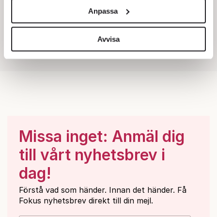
och annonserna till användarna, tillhandahålla funktioner
Anpassa
för sociala medier och analysera vår trafik. Vi
vidarebefordrar även sådana identifierare och annan
information från din enhet till de sociala medier och
Avvisa
annons- och analysföretag som vi samarbetar med.
Dessa kan i sin tur kombinera informationen med annan
information som du har tillhandahållit eller som de har
samlat in när du har använt deras tjänster.
Om du vill läsa mer om hur vi hanterar personuppgifter
kan du göra det
här
.
Missa inget: Anmäl dig
till vårt nyhetsbrev i
dag!
Förstå vad som händer. Innan det händer. Få
Fokus nyhetsbrev direkt till din mejl.