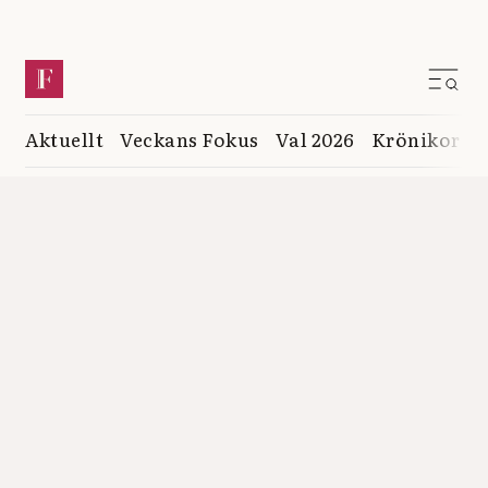
Aktuellt
Veckans Fokus
Val 2026
Krönikor
K