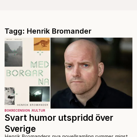
Tagg: Henrik Bromander
BOKRECENSION
KULTUR
Svart humor utspridd över
Sverige
Henrik Bromanders nya novellsamling rymmer minst