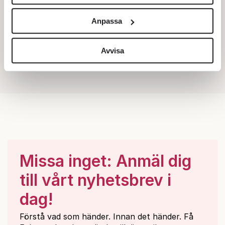
Vi använder enhetsidentifierare för att anpassa innehållet
och annonserna till användarna, tillhandahålla funktioner
Anpassa
för sociala medier och analysera vår trafik. Vi
vidarebefordrar även sådana identifierare och annan
information från din enhet till de sociala medier och
Avvisa
annons- och analysföretag som vi samarbetar med.
Dessa kan i sin tur kombinera informationen med annan
information som du har tillhandahållit eller som de har
samlat in när du har använt deras tjänster.
Om du vill läsa mer om hur vi hanterar personuppgifter
kan du göra det
här
.
Missa inget: Anmäl dig
till vårt nyhetsbrev i
dag!
Förstå vad som händer. Innan det händer. Få