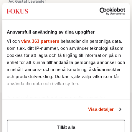
Av: Gustaf Lewander
INRIKES
3.
Vattenbristen är här – men var femte liter läcker
ut
Av: Susanne Gäre
KRÖNIKA
4.
Nina Lekander:
På ”Kommunisthögskolan” drömde
Ansvarsfull användning av dina uppgifter
alla om att vara arbetarklass
Vi och
våra 363 partners
behandlar din personliga data,
KRÖNIKA
5.
Sakine Madon:
Efter islamistdådet oroar sig
som t.ex. ditt IP-nummer, och använder teknologi såsom
vänstern för Agnes Wold
cookies för att lagra och få tillgång till information på din
KRÖNIKA
enhet för att kunna tillhandahålla personliga annonser och
6.
Frans Wachtmeister:
Ja, AC är ett hot mot den
innehåll, annons- och innehållsmätning, åskådarinsikter
franska civilisationen
och produktutveckling. Du kan själv välja vilka som får
använda din data och i vilka syften.
Ta reda på mer om hur dina personliga uppgifter
behandlas och ställ in dina preferenser i
detaljsektionen
.
Visa detaljer
Du kan ändra eller dra tillbaka ditt samtycke när som
helst från cookie-förklaringen.
Tillåt alla