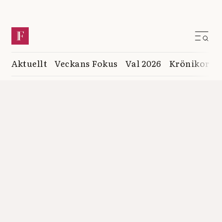
Aktuellt
Veckans Fokus
Val 2026
Krönikor
K