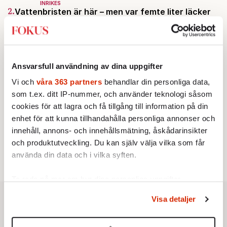
INRIKES
2.
Vattenbristen är här – men var femte liter läcker
ut
Av: Susanne Gäre
KRÖNIKA
3.
Nina Lekander:
På ”Kommunisthögskolan” drömde
alla om att vara arbetarklass
Ansvarsfull användning av dina uppgifter
KRÖNIKA
4.
Frans Wachtmeister:
Ja, AC är ett hot mot den
Vi och
våra 363 partners
behandlar din personliga data,
franska civilisationen
som t.ex. ditt IP-nummer, och använder teknologi såsom
STICKET
5.
Bitte Assarmo:
Sagan om den lågbegåvade
cookies för att lagra och få tillgång till information på din
ursprungsbefolkningen i Filipstad
enhet för att kunna tillhandahålla personliga annonser och
KRÖNIKA
innehåll, annons- och innehållsmätning, åskådarinsikter
6.
Sakine Madon:
Efter islamistdådet oroar sig
och produktutveckling. Du kan själv välja vilka som får
vänstern för Agnes Wold
använda din data och i vilka syften.
Ta reda på mer om hur dina personliga uppgifter
behandlas och ställ in dina preferenser i
detaljsektionen
.
Visa detaljer
Du kan ändra eller dra tillbaka ditt samtycke när som
helst från cookie-förklaringen.