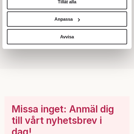
Tillåt alla
Vi använder enhetsidentifierare för att anpassa innehållet
och annonserna till användarna, tillhandahålla funktioner
Anpassa
för sociala medier och analysera vår trafik. Vi
vidarebefordrar även sådana identifierare och annan
information från din enhet till de sociala medier och
Avvisa
annons- och analysföretag som vi samarbetar med.
Dessa kan i sin tur kombinera informationen med annan
information som du har tillhandahållit eller som de har
samlat in när du har använt deras tjänster.
Om du vill läsa mer om hur vi hanterar personuppgifter
kan du göra det
här
.
Missa inget: Anmäl dig
till vårt nyhetsbrev i
dag!