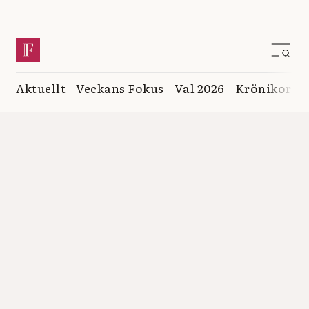
Aktuellt
Veckans Fokus
Val 2026
Krönikor
K