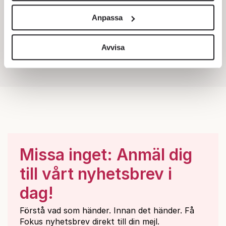
och annonserna till användarna, tillhandahålla funktioner
Anpassa
för sociala medier och analysera vår trafik. Vi
vidarebefordrar även sådana identifierare och annan
information från din enhet till de sociala medier och
Avvisa
annons- och analysföretag som vi samarbetar med.
Dessa kan i sin tur kombinera informationen med annan
information som du har tillhandahållit eller som de har
samlat in när du har använt deras tjänster.
Om du vill läsa mer om hur vi hanterar personuppgifter
kan du göra det
här
.
Missa inget: Anmäl dig
till vårt nyhetsbrev i
dag!
Förstå vad som händer. Innan det händer. Få
Fokus nyhetsbrev direkt till din mejl.