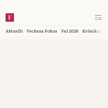
Aktuellt
Veckans Fokus
Val 2026
Krönikor
K