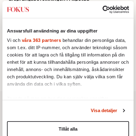
KRÖNIKA
2.
Sakine Madon:
Efter islamistdådet oroar sig
vänstern för Agnes Wold
KRÖNIKA
3.
Frans Wachtmeister:
Ja, AC är ett hot mot den
Ansvarsfull användning av dina uppgifter
franska civilisationen
STICKET
Vi och
våra 363 partners
behandlar din personliga data,
4.
Dan Korn:
Quisling, quislingar och sten i glashus
som t.ex. ditt IP-nummer, och använder teknologi såsom
UTRIKES
5.
Därför liknar Putin både tsaren och Stalin
cookies för att lagra och få tillgång till information på din
Av: Bengt Jangfeldt
enhet för att kunna tillhandahålla personliga annonser och
STICKET
6.
Christoffer Jonsson:
Inte nu igen, Vänsterpartiet!
innehåll, annons- och innehållsmätning, åskådarinsikter
och produktutveckling. Du kan själv välja vilka som får
använda din data och i vilka syften.
Ta reda på mer om hur dina personliga uppgifter
behandlas och ställ in dina preferenser i
detaljsektionen
.
Visa detaljer
Du kan ändra eller dra tillbaka ditt samtycke när som
helst från cookie-förklaringen.
Tillåt alla
Vi använder enhetsidentifierare för att anpassa innehållet