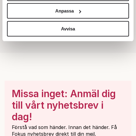
och annonserna till användarna, tillhandahålla funktioner
Anpassa
för sociala medier och analysera vår trafik. Vi
vidarebefordrar även sådana identifierare och annan
information från din enhet till de sociala medier och
Avvisa
annons- och analysföretag som vi samarbetar med.
Dessa kan i sin tur kombinera informationen med annan
information som du har tillhandahållit eller som de har
samlat in när du har använt deras tjänster.
Om du vill läsa mer om hur vi hanterar personuppgifter
kan du göra det
här
.
Missa inget: Anmäl dig
till vårt nyhetsbrev i
dag!
Förstå vad som händer. Innan det händer. Få
Fokus nyhetsbrev direkt till din mejl.