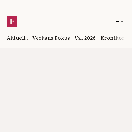
Aktuellt
Veckans Fokus
Val 2026
Krönikor
K