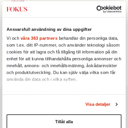
STICKET
3.
Bitte Assarmo:
Sagan om den lågbegåvade
ursprungsbefolkningen i Filipstad
KRÖNIKA
4.
Nina Lekander:
På ”Kommunisthögskolan” drömde
alla om att vara arbetarklass
Ansvarsfull användning av dina uppgifter
INRIKES
5.
Vi och
våra 363 partners
behandlar din personliga data,
Vattenbristen är här – men var femte liter läcker
som t.ex. ditt IP-nummer, och använder teknologi såsom
ut
Av: Susanne Gäre
cookies för att lagra och få tillgång till information på din
KRÖNIKA
6.
enhet för att kunna tillhandahålla personliga annonser och
Sakine Madon:
Efter islamistdådet oroar sig
vänstern för Agnes Wold
innehåll, annons- och innehållsmätning, åskådarinsikter
och produktutveckling. Du kan själv välja vilka som får
använda din data och i vilka syften.
Ta reda på mer om hur dina personliga uppgifter
behandlas och ställ in dina preferenser i
detaljsektionen
.
Visa detaljer
Du kan ändra eller dra tillbaka ditt samtycke när som
helst från cookie-förklaringen.
Tillåt alla
Vi använder enhetsidentifierare för att anpassa innehållet