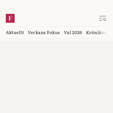
Aktuellt
Veckans Fokus
Val 2026
Krönikor
K