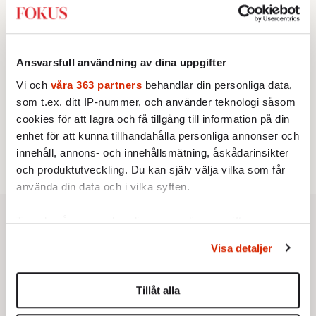
2.
Sakine Madon:
Efter islamistdådet oroar sig
vänstern för Agnes Wold
UTRIKES
3.
Därför liknar Putin både tsaren och Stalin
Av: Bengt Jangfeldt
Ansvarsfull användning av dina uppgifter
KRÖNIKA
4.
Johan Hakelius:
DN-rubriken visar vad som sägs
Vi och
våra 363 partners
behandlar din personliga data,
mellan raderna
som t.ex. ditt IP-nummer, och använder teknologi såsom
STICKET
5.
Johan Romin:
Varför ställs aldrig dessa frågor?
cookies för att lagra och få tillgång till information på din
STICKET
enhet för att kunna tillhandahålla personliga annonser och
6.
Dan Korn:
Quisling, quislingar och sten i glashus
innehåll, annons- och innehållsmätning, åskådarinsikter
och produktutveckling. Du kan själv välja vilka som får
använda din data och i vilka syften.
Ta reda på mer om hur dina personliga uppgifter
behandlas och ställ in dina preferenser i
detaljsektionen
.
Visa detaljer
Du kan ändra eller dra tillbaka ditt samtycke när som
helst från cookie-förklaringen.
Tillåt alla
Vi använder enhetsidentifierare för att anpassa innehållet