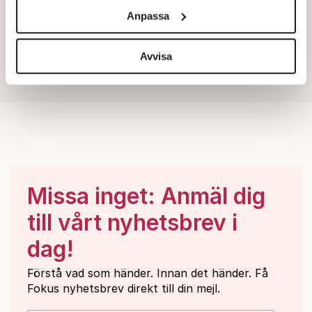
och annonserna till användarna, tillhandahålla funktioner
Anpassa
för sociala medier och analysera vår trafik. Vi
vidarebefordrar även sådana identifierare och annan
information från din enhet till de sociala medier och
Avvisa
annons- och analysföretag som vi samarbetar med.
Dessa kan i sin tur kombinera informationen med annan
information som du har tillhandahållit eller som de har
samlat in när du har använt deras tjänster.
Om du vill läsa mer om hur vi hanterar personuppgifter
kan du göra det
här
.
Missa inget: Anmäl dig
till vårt nyhetsbrev i
dag!
Förstå vad som händer. Innan det händer. Få
Fokus nyhetsbrev direkt till din mejl.