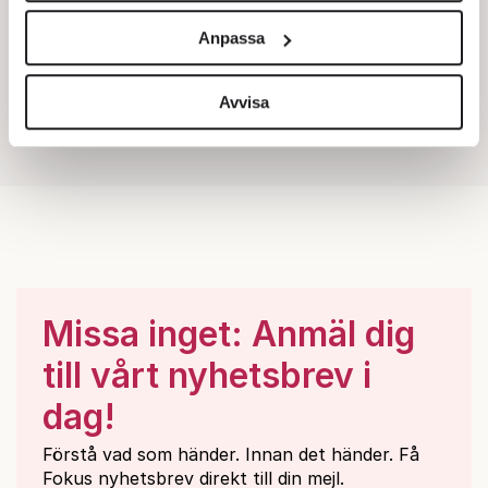
och annonserna till användarna, tillhandahålla funktioner
Anpassa
för sociala medier och analysera vår trafik. Vi
vidarebefordrar även sådana identifierare och annan
information från din enhet till de sociala medier och
Avvisa
annons- och analysföretag som vi samarbetar med.
Dessa kan i sin tur kombinera informationen med annan
information som du har tillhandahållit eller som de har
samlat in när du har använt deras tjänster.
Om du vill läsa mer om hur vi hanterar personuppgifter
kan du göra det
här
.
Missa inget: Anmäl dig
till vårt nyhetsbrev i
dag!
Förstå vad som händer. Innan det händer. Få
Fokus nyhetsbrev direkt till din mejl.