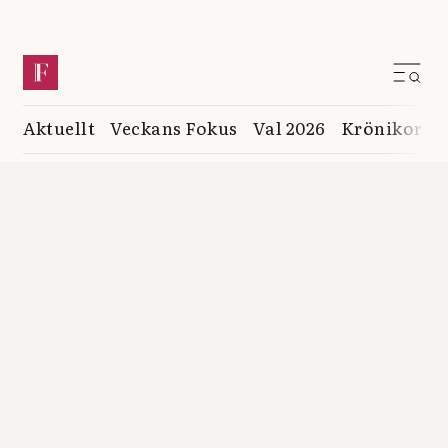
Aktuellt
Veckans Fokus
Val 2026
Krönikor
K