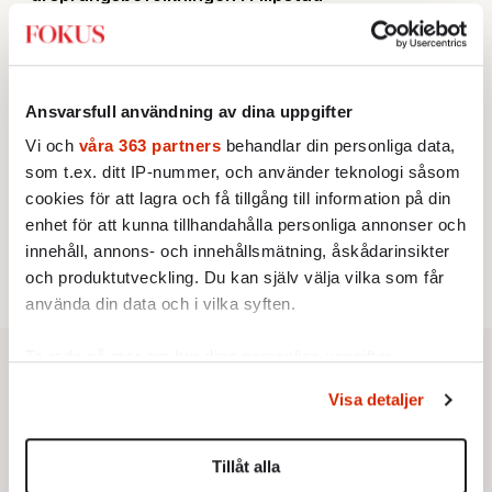
KRÖNIKA
2.
Sakine Madon:
Efter islamistdådet oroar sig
vänstern för Agnes Wold
STICKET
3.
Dan Korn:
Quisling, quislingar och sten i glashus
Ansvarsfull användning av dina uppgifter
UTRIKES
4.
Därför liknar Putin både tsaren och Stalin
Vi och
våra 363 partners
behandlar din personliga data,
Av: Bengt Jangfeldt
som t.ex. ditt IP-nummer, och använder teknologi såsom
STICKET
5.
Johan Romin:
Varför ställs aldrig dessa frågor?
cookies för att lagra och få tillgång till information på din
KRÖNIKA
6.
Frans Wachtmeister:
enhet för att kunna tillhandahålla personliga annonser och
Ja, AC är ett hot mot den
franska civilisationen
innehåll, annons- och innehållsmätning, åskådarinsikter
och produktutveckling. Du kan själv välja vilka som får
använda din data och i vilka syften.
Ta reda på mer om hur dina personliga uppgifter
behandlas och ställ in dina preferenser i
detaljsektionen
.
Visa detaljer
Du kan ändra eller dra tillbaka ditt samtycke när som
helst från cookie-förklaringen.
Tillåt alla
Vi använder enhetsidentifierare för att anpassa innehållet