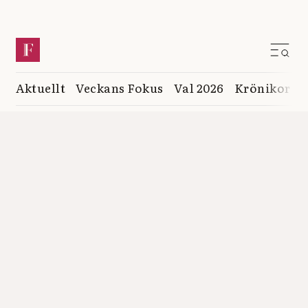
Aktuellt
Veckans Fokus
Val 2026
Krönikor
K