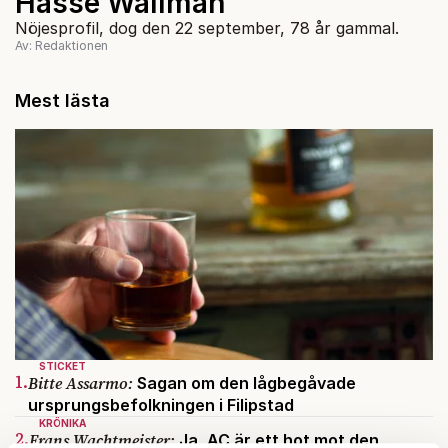
Hasse Wallman
Nöjesprofil, dog den 22 september, 78 år gammal.
Av: Redaktionen
Mest lästa
STICKET
1.
Bitte Assarmo:
Sagan om den lågbegåvade
ursprungsbefolkningen i Filipstad
KRÖNIKA
2.
Frans Wachtmeister:
Ja, AC är ett hot mot den