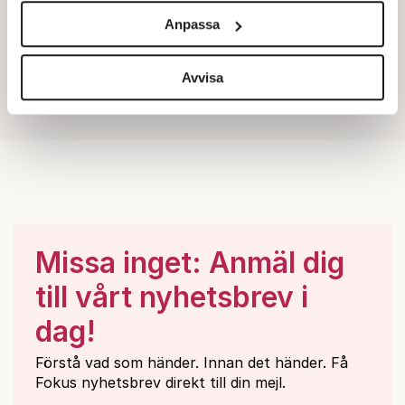
och annonserna till användarna, tillhandahålla funktioner
Anpassa
för sociala medier och analysera vår trafik. Vi
vidarebefordrar även sådana identifierare och annan
information från din enhet till de sociala medier och
Avvisa
annons- och analysföretag som vi samarbetar med.
Dessa kan i sin tur kombinera informationen med annan
information som du har tillhandahållit eller som de har
samlat in när du har använt deras tjänster.
Om du vill läsa mer om hur vi hanterar personuppgifter
kan du göra det
här
.
Missa inget: Anmäl dig
till vårt nyhetsbrev i
dag!
Förstå vad som händer. Innan det händer. Få
Fokus nyhetsbrev direkt till din mejl.