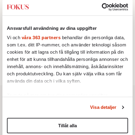
franska civilisationen
BOKRECENSION
3.
Den röda tråden som brast
Av: Gustaf Lewander
KRÖNIKA
4.
Ansvarsfull användning av dina uppgifter
Nina Lekander:
På ”Kommunisthögskolan” drömde
alla om att vara arbetarklass
Vi och
våra 363 partners
behandlar din personliga data,
KRÖNIKA
som t.ex. ditt IP-nummer, och använder teknologi såsom
5.
Sakine Madon:
Efter islamistdådet oroar sig
cookies för att lagra och få tillgång till information på din
vänstern för Agnes Wold
enhet för att kunna tillhandahålla personliga annonser och
STICKET
6.
Dan Korn:
Quisling, quislingar och sten i glashus
innehåll, annons- och innehållsmätning, åskådarinsikter
och produktutveckling. Du kan själv välja vilka som får
använda din data och i vilka syften.
Ta reda på mer om hur dina personliga uppgifter
behandlas och ställ in dina preferenser i
detaljsektionen
.
Visa detaljer
Du kan ändra eller dra tillbaka ditt samtycke när som
helst från cookie-förklaringen.
Tillåt alla
Vi använder enhetsidentifierare för att anpassa innehållet