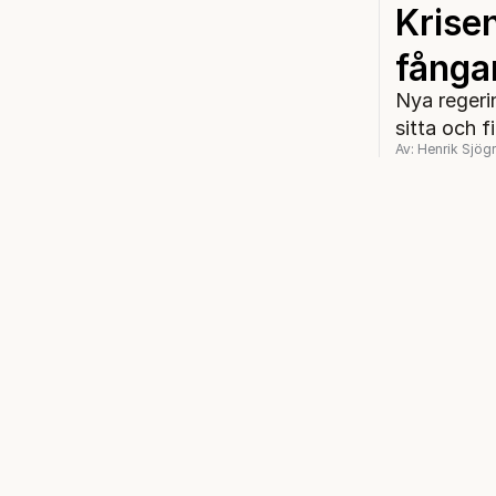
Krisen
fångar
Nya regeri
sitta och f
Av: Henrik Sjög