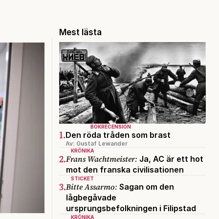
Mest lästa
BOKRECENSION
1.
Den röda tråden som brast
Av: Gustaf Lewander
KRÖNIKA
2.
Frans Wachtmeister:
Ja, AC är ett hot
mot den franska civilisationen
STICKET
3.
Bitte Assarmo:
Sagan om den
lågbegåvade
ursprungsbefolkningen i Filipstad
KRÖNIKA