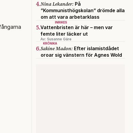
4.
Nina Lekander:
På
”Kommunisthögskolan” drömde alla
om att vara arbetarklass
INRIKES
5.
 fångarna
Vattenbristen är här – men var
femte liter läcker ut
Av: Susanne Gäre
KRÖNIKA
6.
Sakine Madon:
Efter islamistdådet
oroar sig vänstern för Agnes Wold