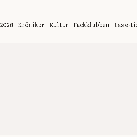
 2026
Krönikor
Kultur
Fackklubben
Läs e-t