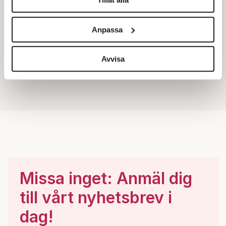
Vi använder enhetsidentifierare för att anpassa innehållet
och annonserna till användarna, tillhandahålla funktioner
Anpassa
för sociala medier och analysera vår trafik. Vi
vidarebefordrar även sådana identifierare och annan
information från din enhet till de sociala medier och
Avvisa
annons- och analysföretag som vi samarbetar med.
Dessa kan i sin tur kombinera informationen med annan
information som du har tillhandahållit eller som de har
samlat in när du har använt deras tjänster.
Om du vill läsa mer om hur vi hanterar personuppgifter
kan du göra det
här
.
Missa inget: Anmäl dig
till vårt nyhetsbrev i
dag!