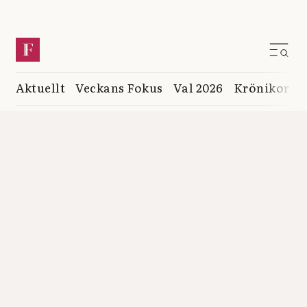
Aktuellt
Veckans Fokus
Val 2026
Krönikor
K