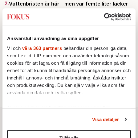
2.
Vattenbristen är här – men var femte liter läcker
ut
Av: Susanne Gäre
KRÖNIKA
3.
Frans Wachtmeister:
Ja, AC är ett hot mot den
franska civilisationen
Ansvarsfull användning av dina uppgifter
KRÖNIKA
4.
Nina Lekander:
På ”Kommunisthögskolan” drömde
Vi och
våra 363 partners
behandlar din personliga data,
alla om att vara arbetarklass
som t.ex. ditt IP-nummer, och använder teknologi såsom
STICKET
5.
Bitte Assarmo:
Sagan om den lågbegåvade
cookies för att lagra och få tillgång till information på din
ursprungsbefolkningen i Filipstad
enhet för att kunna tillhandahålla personliga annonser och
KRÖNIKA
6.
Sakine Madon:
innehåll, annons- och innehållsmätning, åskådarinsikter
Efter islamistdådet oroar sig
vänstern för Agnes Wold
och produktutveckling. Du kan själv välja vilka som får
använda din data och i vilka syften.
Ta reda på mer om hur dina personliga uppgifter
behandlas och ställ in dina preferenser i
detaljsektionen
.
Visa detaljer
Du kan ändra eller dra tillbaka ditt samtycke när som
helst från cookie-förklaringen.
Tillåt alla