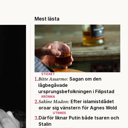
Mest lästa
STICKET
1.
Bitte Assarmo:
Sagan om den
lågbegåvade
ursprungsbefolkningen i Filipstad
KRÖNIKA
2.
Sakine Madon:
Efter islamistdådet
oroar sig vänstern för Agnes Wold
UTRIKES
3.
Därför liknar Putin både tsaren och
Stalin