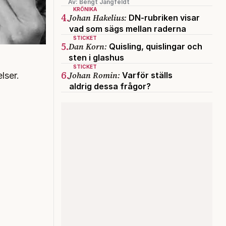
Av: Bengt Jangfeldt
KRÖNIKA
4.
Johan Hakelius:
DN-rubriken visar
vad som sägs mellan raderna
STICKET
5.
Dan Korn:
Quisling, quislingar och
sten i glashus
STICKET
6.
Johan Romin:
Varför ställs
lser.
aldrig dessa frågor?