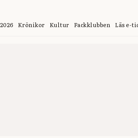
 2026
Krönikor
Kultur
Fackklubben
Läs e-t