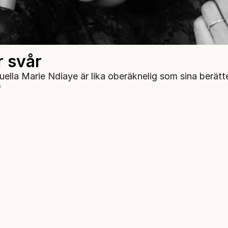
r svår
ella Marie Ndiaye är lika oberäknelig som sina berätte
n