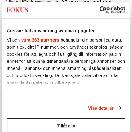
2.
Frans Wachtmeister:
Ja, AC är ett hot mot den
franska civilisationen
KRÖNIKA
3.
Sakine Madon:
Efter islamistdådet oroar sig
vänstern för Agnes Wold
Ansvarsfull användning av dina uppgifter
KRÖNIKA
4.
Nina Lekander:
På ”Kommunisthögskolan” drömde
Vi och
våra 363 partners
behandlar din personliga data,
alla om att vara arbetarklass
som t.ex. ditt IP-nummer, och använder teknologi såsom
STICKET
5.
Dan Korn:
Quisling, quislingar och sten i glashus
cookies för att lagra och få tillgång till information på din
STICKET
6.
enhet för att kunna tillhandahålla personliga annonser och
Johan Romin:
Andersson, hur ska du få ihop det
innehåll, annons- och innehållsmätning, åskådarinsikter
här?
och produktutveckling. Du kan själv välja vilka som får
använda din data och i vilka syften.
Ta reda på mer om hur dina personliga uppgifter
behandlas och ställ in dina preferenser i
detaljsektionen
.
Visa detaljer
Du kan ändra eller dra tillbaka ditt samtycke när som
helst från cookie-förklaringen.
Tillåt alla
Vi använder enhetsidentifierare för att anpassa innehållet