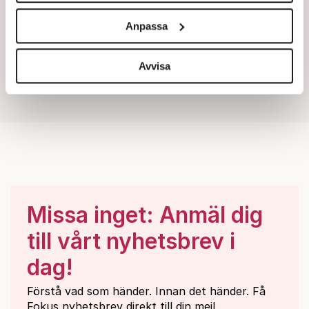
och annonserna till användarna, tillhandahålla funktioner
Anpassa
för sociala medier och analysera vår trafik. Vi
vidarebefordrar även sådana identifierare och annan
information från din enhet till de sociala medier och
Avvisa
annons- och analysföretag som vi samarbetar med.
Dessa kan i sin tur kombinera informationen med annan
information som du har tillhandahållit eller som de har
samlat in när du har använt deras tjänster.
Om du vill läsa mer om hur vi hanterar personuppgifter
kan du göra det
här
.
Missa inget: Anmäl dig
till vårt nyhetsbrev i
dag!
Förstå vad som händer. Innan det händer. Få
Fokus nyhetsbrev direkt till din mejl.