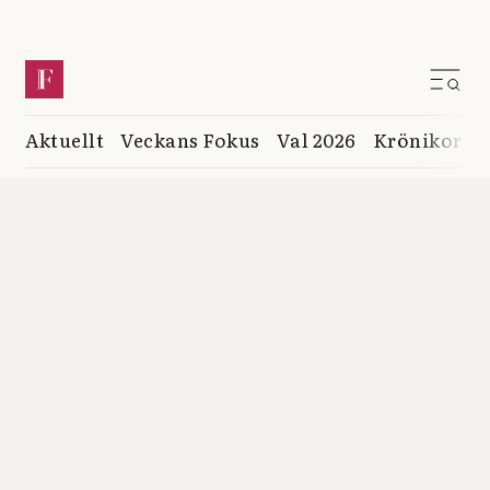
Aktuellt
Veckans Fokus
Val 2026
Krönikor
K