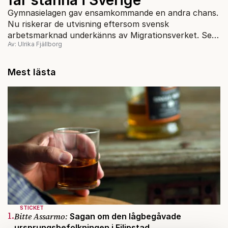
Gymnasielagen gav ensamkommande en andra chans.
Nu riskerar de utvisning eftersom svensk
arbetsmarknad underkänns av Migrationsverket. Sen
Av: Ulrika Fjällborg
kom coronan på det.
Mest lästa
STICKET
1.
Bitte Assarmo:
Sagan om den lågbegåvade
ursprungsbefolkningen i Filipstad