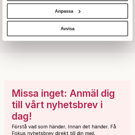
och annonserna till användarna, tillhandahålla funktioner
Anpassa
för sociala medier och analysera vår trafik. Vi
vidarebefordrar även sådana identifierare och annan
information från din enhet till de sociala medier och
Avvisa
annons- och analysföretag som vi samarbetar med.
Dessa kan i sin tur kombinera informationen med annan
information som du har tillhandahållit eller som de har
samlat in när du har använt deras tjänster.
Om du vill läsa mer om hur vi hanterar personuppgifter
kan du göra det
här
.
Missa inget: Anmäl dig
till vårt nyhetsbrev i
dag!
Förstå vad som händer. Innan det händer. Få
Fokus nyhetsbrev direkt till din mejl.