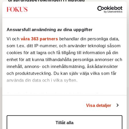
KRÖNIKA
2.
Sakine Madon:
Efter islamistdådet oroar sig
vänstern för Agnes Wold
UTRIKES
3.
Därför liknar Putin både tsaren och Stalin
Ansvarsfull användning av dina uppgifter
Av: Bengt Jangfeldt
KRÖNIKA
4.
Vi och
våra 363 partners
behandlar din personliga data,
Johan Hakelius:
DN-rubriken visar vad som sägs
som t.ex. ditt IP-nummer, och använder teknologi såsom
mellan raderna
STICKET
cookies för att lagra och få tillgång till information på din
5.
Johan Romin:
Varför ställs aldrig dessa frågor?
enhet för att kunna tillhandahålla personliga annonser och
STICKET
6.
Dan Korn:
Quisling, quislingar och sten i glashus
innehåll, annons- och innehållsmätning, åskådarinsikter
och produktutveckling. Du kan själv välja vilka som får
använda din data och i vilka syften.
Ta reda på mer om hur dina personliga uppgifter
behandlas och ställ in dina preferenser i
detaljsektionen
.
Visa detaljer
Du kan ändra eller dra tillbaka ditt samtycke när som
helst från cookie-förklaringen.
Tillåt alla
Vi använder enhetsidentifierare för att anpassa innehållet