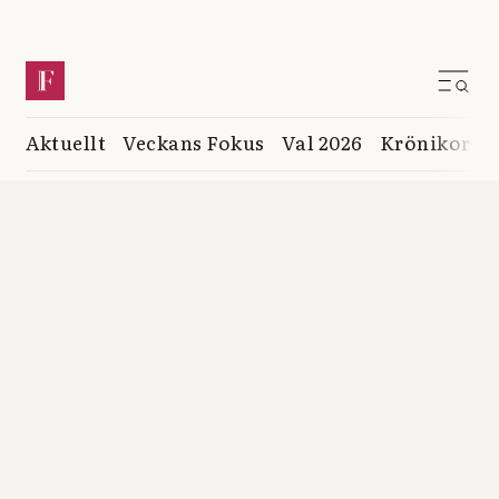
Aktuellt
Veckans Fokus
Val 2026
Krönikor
K