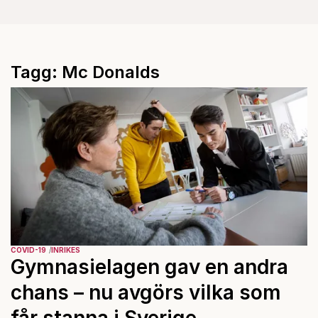
Tagg: Mc Donalds
COVID-19
INRIKES
Gymnasielagen gav en andra
chans – nu avgörs vilka som
får stanna i Sverige